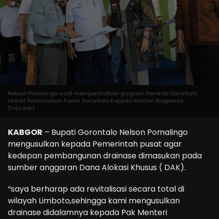
Nelson Pomalingo saat memperlihatkan program Pemkab Gorontalo
terkait Pemindahan Polres Gorontalo Kepada Menteri Bappenas.
(foto:dok)
KABGOR
– Bupati Gorontalo Nelson Pomalingo
mengusulkan kepada Pemerintah pusat agar
kedepan pembangunan drainase dimasukan pada
sumber anggaran Dana Alokasi Khusus ( DAK).
“saya berharap ada revitalisasi secara total di
wilayah Limboto,sehingga kami mengusulkan
drainase didalamnya kepada Pak Menteri