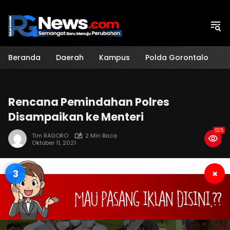
Langsung
ke
konten
Beranda
Daerah
Kampus
Polda Gorontalo
H
Rencana Pemindahan Polres
Disampaikan ke Menteri
525
Tim RAGORO
2 Min Baca
Oktober 11, 2021
2
×