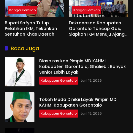
Kabgor Pemkab
Kabgor Pemkab
Bupati Sofyan Tutup
Dekranasda Kabupaten
Pelatihan IKM, Tekankan
Gorontalo Tancap Gas,
Sentuhan Khas Daerah
Siapkan IKM Menuju Ajang
Peran Saka Nasional 2025
Baca Juga
Diaspirasikan Pimpin MD KAHMI
Kabupaten Gorontalo, Ghalieb : Banyak
Senior Lebih Layak
Kabupaten Gorontalo
Juni 15, 2026
Tokoh Muda Dinilai Layak Pimpin MD
KAHMI Kabupaten Gorontalo
Kabupaten Gorontalo
Juni 15, 2026