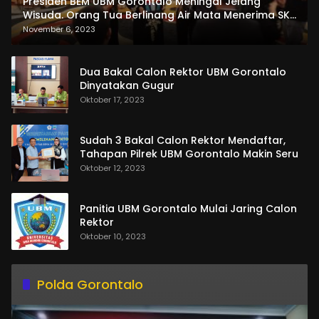
Presiden BEM UBM Gorontalo Meningal Jelang
Wisuda. Orang Tua Berlinang Air Mata Menerima SKL
dan Pemasangan Salempang
November 6, 2023
Dua Bakal Calon Rektor UBM Gorontalo
Dinyatakan Gugur
Oktober 17, 2023
Sudah 3 Bakal Calon Rektor Mendaftar,
Tahapan Pilrek UBM Gorontalo Makin Seru
Oktober 12, 2023
Panitia UBM Gorontalo Mulai Jaring Calon
Rektor
Oktober 10, 2023
Polda Gorontalo