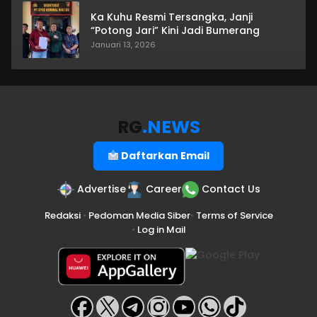
Ka Kuhu Resmi Tersangka, Janji
“Potong Jari” Kini Jadi Bumerang
Januari 13, 2026
RG
.NEWS
Daftarkan Email
Advertise
Career
Contact Us
Redaksi
•
Pedoman Media Siber
•
Terms of Service
•
Log in Mail