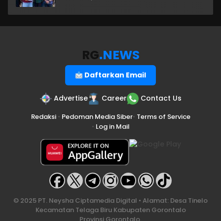
RG
.NEWS
Daftarkan Email
Advertise
Career
Contact Us
Redaksi
•
Pedoman Media Siber
•
Terms of Service
•
Log in Mail
© 2025 PT. Neysha Ciptamedia Digital • Alamat: Desa Tinelo
Kecamatan Telaga Biru Kabupaten Gorontalo
Provinsi Gorontalo.