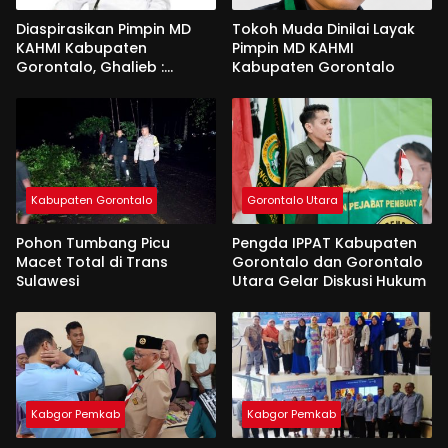
Diaspirasikan Pimpin MD
Tokoh Muda Dinilai Layak
KAHMI Kabupaten
Pimpin MD KAHMI
Gorontalo, Ghalieb :
Kabupaten Gorontalo
Banyak Senior Lebih Layak
Kabupaten Gorontalo
Gorontalo Utara
Pohon Tumbang Picu
Pengda IPPAT Kabupaten
Macet Total di Trans
Gorontalo dan Gorontalo
Sulawesi
Utara Gelar Diskusi Hukum
Kabgor Pemkab
Kabgor Pemkab