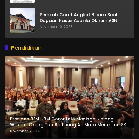
Pemkab Gorut Angkat Bicara Soal
Dugaan Kasus Asusila Oknum ASN
November 10, 2025
Pendidikan
Presiden BEM UBM Gorontalo Meningal Jelang
Wisuda. Orang Tua Berlinang Air Mata Menerima SKL
dan Pemasangan Salempang
November 6, 2023