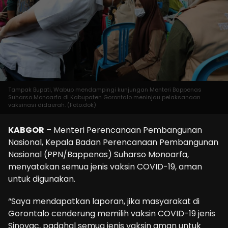
Tampak Bupati, Wabup mendampingi kunjungan Menteri Bappenas
Suharso Monoarfa di Kabupaten Gorontalo meninjau pelaksanaan
vaksinasi didaerah. (Foto:dok)
KABGOR
– Menteri Perencanaan Pembangunan
Nasional, Kepala Badan Perencanaan Pembangunan
Nasional (PPN/Bappenas) Suharso Monoarfa,
menyatakan semua jenis vaksin COVID-19, aman
untuk digunakan.
“Saya mendapatkan laporan, jika masyarakat di
Gorontalo cenderung memilih vaksin COVID-19 jenis
Sinovac, padahal semua jenis vaksin aman untuk