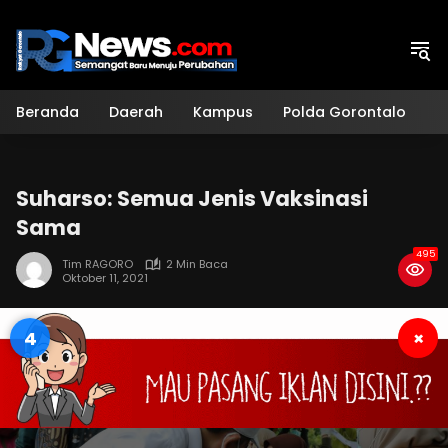
Langsung
ke
konten
Beranda
Daerah
Kampus
Polda Gorontalo
H
Suharso: Semua Jenis Vaksinasi
Sama
495
Tim RAGORO
2 Min Baca
Oktober 11, 2021
3
×