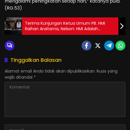
mengalami peningkatan setiap hari,” katanya pula.
(RG.53)
Terima Kunjungan Ketua Umum PB. HMI
Raihan Araitama, Nelson: HMI Adalah
Organisasi Kader
Tinggalkan Balasan
Alamat email Anda tidak akan dipublikasikan.
Ruas yang
wajib ditandai
*