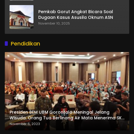
Pemkab Gorut Angkat Bicara Soal
Dugaan Kasus Asusila Oknum ASN
November 10, 2025
Pendidikan
Presiden BEM UBM Gorontalo Meningal Jelang
Wisuda. Orang Tua Berlinang Air Mata Menerima SKL
dan Pemasangan Salempang
November 6, 2023