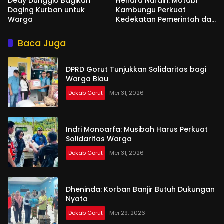
Dedy Dunggio Bagikan
Hendra Nurdin: Motabi
Daging Kurban untuk
Kambungu Perkuat
Warga
Kedekatan Pemerintah dan
Warga
Baca Juga
DPRD Gorut Tunjukkan Solidaritas bagi
Warga Biau
Dekab Gorut
Mei 31, 2026
Indri Monoarfa: Musibah Harus Perkuat
Solidaritas Warga
Dekab Gorut
Mei 31, 2026
Dheninda: Korban Banjir Butuh Dukungan
Nyata
Dekab Gorut
Mei 29, 2026