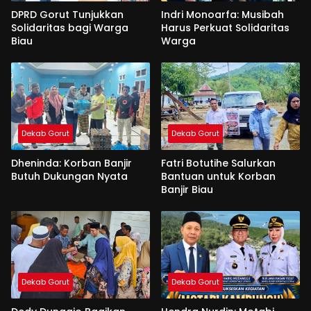
DPRD Gorut Tunjukkan
Indri Monoarfa: Musibah
Solidaritas bagi Warga
Harus Perkuat Solidaritas
Biau
Warga
Dekab Gorut
Dekab Gorut
Dheninda: Korban Banjir
Fatri Botutihe Salurkan
Butuh Dukungan Nyata
Bantuan untuk Korban
Banjir Biau
Dekab Gorut
Dekab Gorut