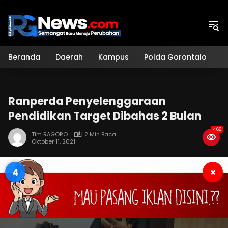
Langsung
ke
konten
Beranda
Daerah
Kampus
Polda Gorontalo
H
Ranperda Penyelenggaraan
Pendidikan Target Dibahas 2 Bulan
468
Tim RAGORO
2 Min Baca
Oktober 11, 2021
3
×