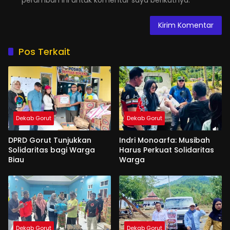
Pos Terkait
Dekab Gorut
Dekab Gorut
DPRD Gorut Tunjukkan
Indri Monoarfa: Musibah
Solidaritas bagi Warga
Harus Perkuat Solidaritas
Biau
Warga
Dekab Gorut
Dekab Gorut