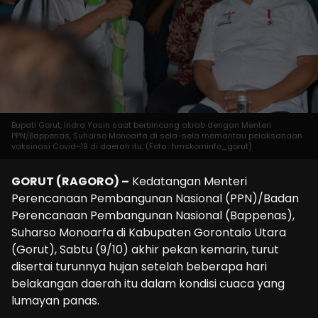
Bupati Gorut, Indra Yasin saat berbincang akrab dengan Menteri
PPN/Bappenas, Suharso Monoarfa di sela-sela memantau pelaksanaan
vaksinasi Covid-19 di daerah itu. (Foto : hmskominfo_gorut)
GORUT (RAGORO) –
Kedatangan Menteri
Perencanaan Pembangunan Nasional (PPN)/Badan
Perencanaan Pembangunan Nasional (Bappenas),
Suharso Monoarfa di Kabupaten Gorontalo Utara
(Gorut), Sabtu (9/10) akhir pekan kemarin, turut
disertai turunnya hujan setelah beberapa hari
belakangan daerah itu dalam kondisi cuaca yang
lumayan panas.