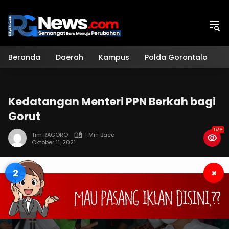
Langsung
ke
konten
Beranda
Daerah
Kampus
Polda Gorontalo
H
Kedatangan Menteri PPN Berkah bagi
Gorut
526
Tim RAGORO
1 Min Baca
Oktober 11, 2021
1
×