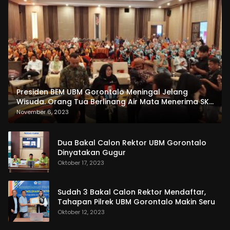
Presiden BEM UBM Gorontalo Meningal Jelang
Wisuda. Orang Tua Berlinang Air Mata Menerima SKL
dan Pemasangan Salempang
November 6, 2023
Dua Bakal Calon Rektor UBM Gorontalo
Dinyatakan Gugur
Oktober 17, 2023
Sudah 3 Bakal Calon Rektor Mendaftar,
Tahapan Pilrek UBM Gorontalo Makin Seru
Oktober 12, 2023