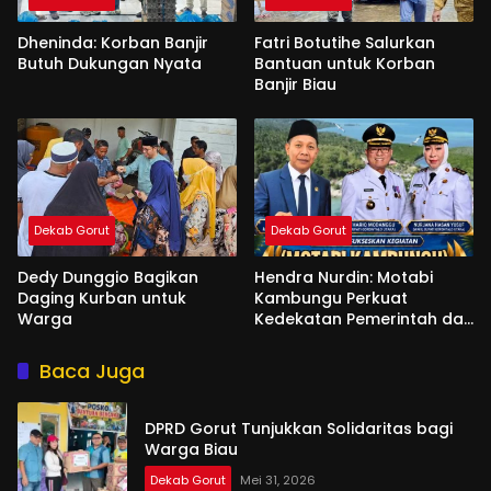
Dheninda: Korban Banjir
Fatri Botutihe Salurkan
Butuh Dukungan Nyata
Bantuan untuk Korban
Banjir Biau
Dekab Gorut
Dekab Gorut
Dedy Dunggio Bagikan
Hendra Nurdin: Motabi
Daging Kurban untuk
Kambungu Perkuat
Warga
Kedekatan Pemerintah dan
Warga
Baca Juga
DPRD Gorut Tunjukkan Solidaritas bagi
Warga Biau
Dekab Gorut
Mei 31, 2026