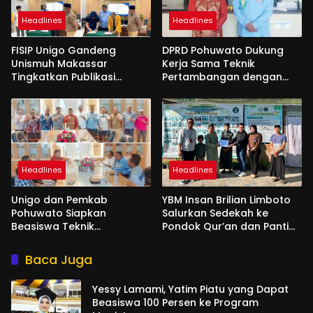
Headlines
Headlines
FISIP Unigo Gandeng
DPRD Pohuwato Dukung
Unismuh Makassar
Kerja Sama Teknik
Tingkatkan Publikasi
Pertambangan dengan
Internasional
Unigo
Headlines
Headlines
Unigo dan Pemkab
YBM Insan Brilian Limboto
Pohuwato Siapkan
Salurkan Sedekah ke
Beasiswa Teknik
Pondok Qur’an dan Panti
Pertambangan
Shirathal Ummah Bengsol
Baca Juga
Yessy Lamami, Yatim Piatu yang Dapat
Beasiswa 100 Persen ke Program