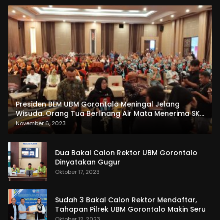
Presiden BEM UBM Gorontalo Meningal Jelang
Wisuda. Orang Tua Berlinang Air Mata Menerima SKL
dan Pemasangan Salempang
November 6, 2023
Dua Bakal Calon Rektor UBM Gorontalo
Dinyatakan Gugur
Oktober 17, 2023
Sudah 3 Bakal Calon Rektor Mendaftar,
Tahapan Pilrek UBM Gorontalo Makin Seru
Oktober 12, 2023