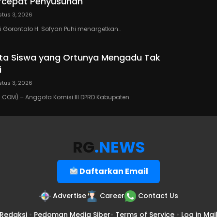
rcepat Penyusunan
tus 3, 2026
 Gorontalo H. Sofyan Puhi menargetkan…
ta Siswa yang Ortunya Mengadu Tak
i
tus 3, 2026
COM) – Anggota Komisi III DPRD Kabupaten…
RG
.NEWS
Daftarkan Email
Advertise
Career
Contact Us
Redaksi
•
Pedoman Media Siber
•
Terms of Service
•
Log in Mai