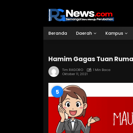
Langsung
ke
konten
Beranda
Daerah
Kampus
Hamim Gagas Tuan Rumah 
Tim RAGORO
1 Min Baca
Oktober 11, 2021
4