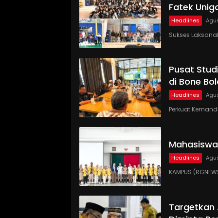
Fatek Unig
Headlines
Agus
Sukses Laksanaka
Pusat Studi
di Bone Bo
Headlines
Agus
Perkuat Kemandi
Mahasiswa
Headlines
Agus
KAMPUS (RGNEWS
Targetkan