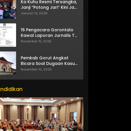
Ka Kuhu Resmi Tersangka,
Janji “Potong Jari” Kini Jadi
Bumerang
Januari 13, 2026
16 Pengacara Gorontalo
Kawal Laporan Jurnalis TV
One
November 15, 2025
Pemkab Gorut Angkat
Bicara Soal Dugaan Kasus
Asusila Oknum ASN
November 10, 2025
ndidikan