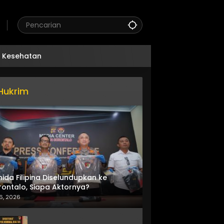
Kesehatan
Hukrim
nida Filipina Diselundupkan ke
ontalo, Siapa Aktornya?
6, 2026