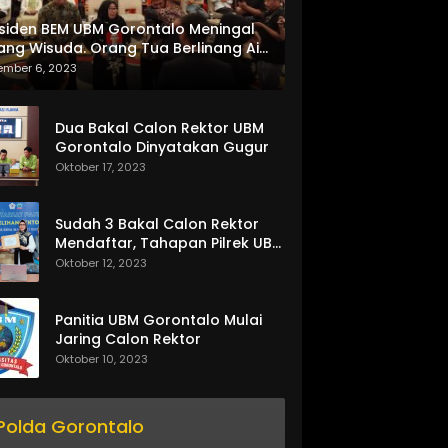
siden BEM UBM Gorontalo Meningal
ang Wisuda. Orang Tua Berlinang Air
ta Menerima SKL dan Pemasangan
ember 6, 2023
lempang
Dua Bakal Calon Rektor UBM
Gorontalo Dinyatakan Gugur
Oktober 17, 2023
Sudah 3 Bakal Calon Rektor
Mendaftar, Tahapan Pilrek UBM
Gorontalo Makin Seru
Oktober 12, 2023
Panitia UBM Gorontalo Mulai
Jaring Calon Rektor
Oktober 10, 2023
Polda Gorontalo