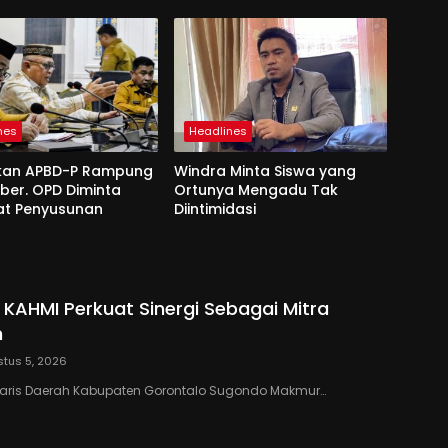
nes
Headlines
kan APBD-P Rampung
Windra Minta Siswa yang
ber. OPD Diminta
Ortunya Mengadu Tak
at Penyusunan
Diintimidasi
 KAHMI Perkuat Sinergi Sebagai Mitra
h
tus 5, 2026
taris Daerah Kabupaten Gorontalo Sugondo Makmur…