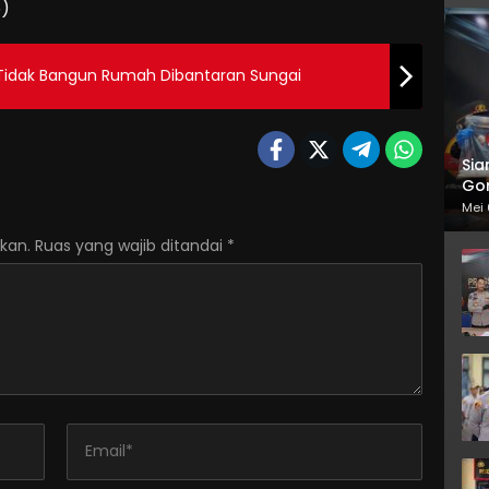
6)
Tidak Bangun Rumah Dibantaran Sungai
Sia
Gor
Mei 
kan.
Ruas yang wajib ditandai
*