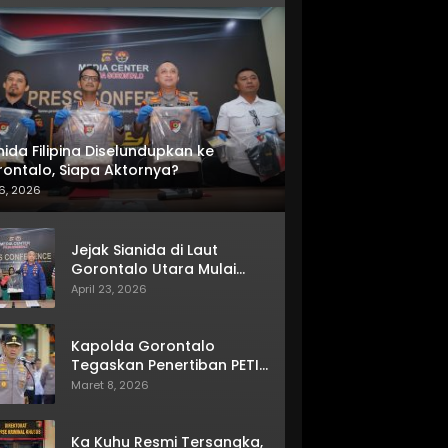
nida Filipina Diselundupkan ke
ontalo, Siapa Aktornya?
6, 2026
Jejak Sianida di Laut
Gorontalo Utara Mulai
Terkuak
April 23, 2026
Kapolda Gorontalo
Tegaskan Penertiban PETI
Terus Berjalan
Maret 8, 2026
Ka Kuhu Resmi Tersangka,