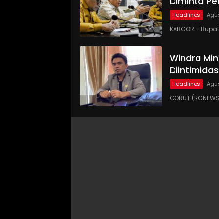
Diminta Pe
Headlines
Agus
KABGOR – Bupati
Windra Min
Diintimidas
Headlines
Agus
GORUT (RGNEWS.