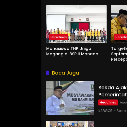
Headlines
Headli
Mahasiswa THP Unigo
Target
Magang di BSPJI Manado
Septem
Percep
Baca Juga
Sekda Ajak
Pemerinta
Headlines
Agus
KABGOR – Sekre