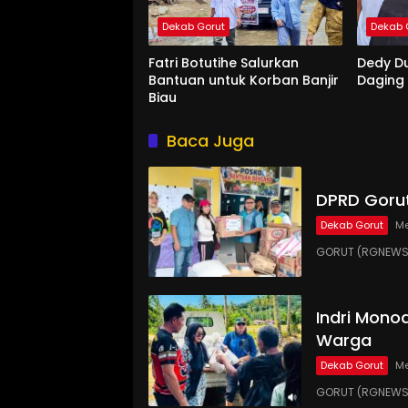
Dekab Gorut
Dekab 
Fatri Botutihe Salurkan
Dedy D
Bantuan untuk Korban Banjir
Daging
Biau
Baca Juga
DPRD Gorut
Dekab Gorut
Me
GORUT (RGNEWS.
Indri Monoa
Warga
Dekab Gorut
Me
GORUT (RGNEWS.