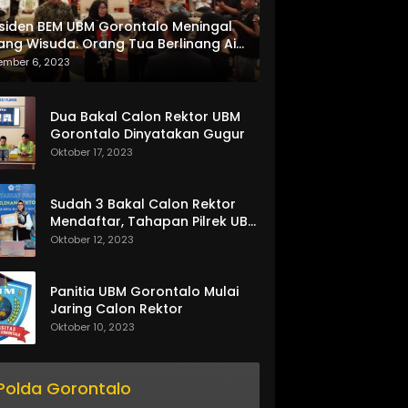
siden BEM UBM Gorontalo Meningal
ang Wisuda. Orang Tua Berlinang Air
ta Menerima SKL dan Pemasangan
ember 6, 2023
lempang
Dua Bakal Calon Rektor UBM
Gorontalo Dinyatakan Gugur
Oktober 17, 2023
Sudah 3 Bakal Calon Rektor
Mendaftar, Tahapan Pilrek UBM
Gorontalo Makin Seru
Oktober 12, 2023
Panitia UBM Gorontalo Mulai
Jaring Calon Rektor
Oktober 10, 2023
Polda Gorontalo