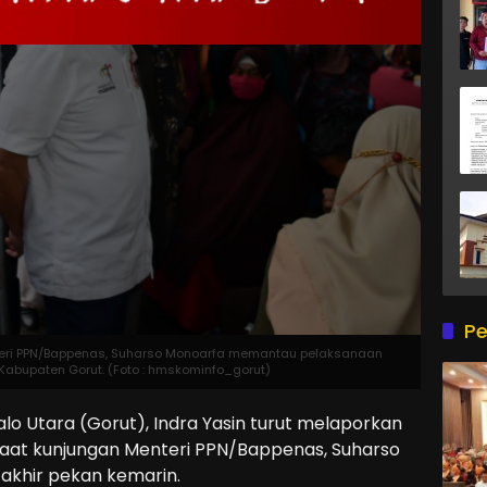
Pe
nteri PPN/Bappenas, Suharso Monoarfa memantau pelaksanaan
Kabupaten Gorut. (Foto : hmskominfo_gorut)
lo Utara (Gorut), Indra Yasin turut melaporkan
saat kunjungan Menteri PPN/Bappenas, Suharso
 akhir pekan kemarin.