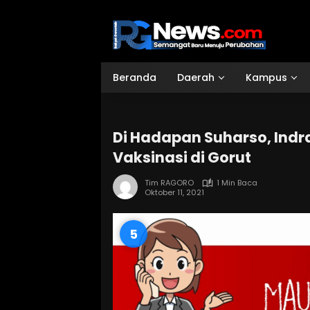
Langsung
ke
konten
Beranda
Daerah
Kampus
Di Hadapan Suharso, Ind
Vaksinasi di Gorut
Tim RAGORO
1 Min Baca
Oktober 11, 2021
4