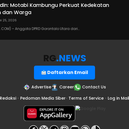
din: Motabi Kambungu Perkuat Kedekatan
h dan Warga
i 25, 2026
COM) – Anggota DPRD Gorontalo Utara dari…
RG
.NEWS
Daftarkan Email
Advertise
Career
Contact Us
Redaksi
•
Pedoman Media Siber
•
Terms of Service
•
Log in Mai