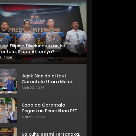
nida Filipina Diselundupkan ke
ontalo, Siapa Aktornya?
6, 2026
Jejak Sianida di Laut
Gorontalo Utara Mulai
Terkuak
April 23, 2026
Kapolda Gorontalo
Tegaskan Penertiban PETI
Terus Berjalan
Maret 8, 2026
Ka Kuhu Resmi Tersangka,