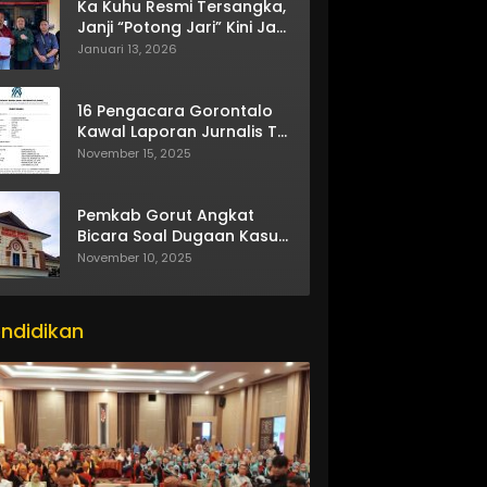
Ka Kuhu Resmi Tersangka,
Janji “Potong Jari” Kini Jadi
Bumerang
Januari 13, 2026
16 Pengacara Gorontalo
Kawal Laporan Jurnalis TV
One
November 15, 2025
Pemkab Gorut Angkat
Bicara Soal Dugaan Kasus
Asusila Oknum ASN
November 10, 2025
ndidikan