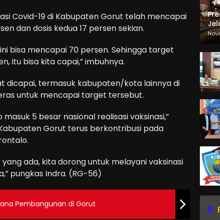
Pre
sinasi Covid-19 di Kabupaten Gorut telah mencapai
Jel
sen dan dosis kedua 17 persen sekian.
Ma
Nov
Sa
 ini bisa mencapai 70 persen. Sehingga target
, itu bisa kita capai,” imbuhnya.
t dicapai, termasuk kabupaten/kota lainnya di
keras untuk mencapai target tersebut.
 masuk 5 besar nasional realisasi vaksinasi,”
 Kabupaten Gorut terus berkontribusi pada
rontalo.
ng ada, kita dorong untuk melayani vaksinasi
a,” pungkas Indra. (RG-56)
ncana Pembangunan di Gorut