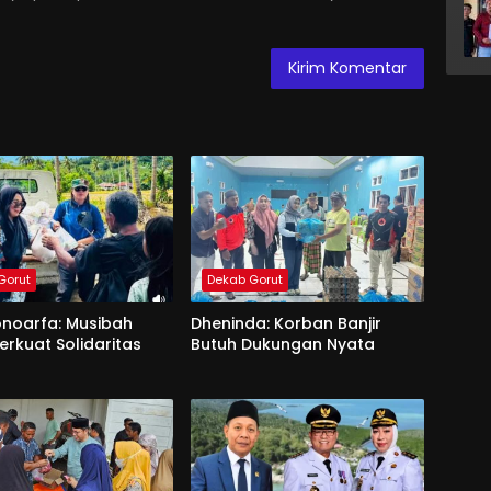
Gorut
Dekab Gorut
onoarfa: Musibah
Dheninda: Korban Banjir
erkuat Solidaritas
Butuh Dukungan Nyata