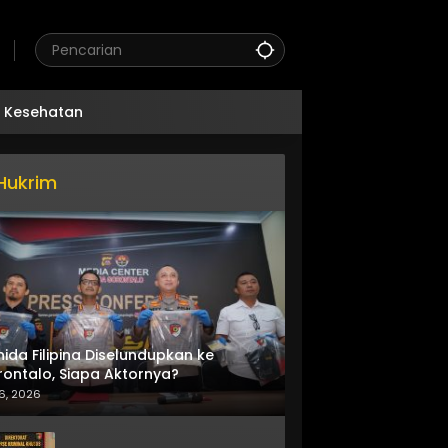
Kesehatan
Hukrim
nida Filipina Diselundupkan ke
ontalo, Siapa Aktornya?
6, 2026