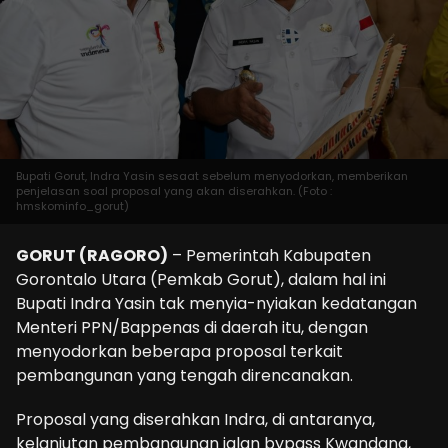
Bupati Gorut, Indra Yasin sesaat sebelum menyodorkan, memberikan
penjelasan soal proposal yang akan diserahkan. (Foto :
hmskominfo_gorut)
GORUT (RAGORO)
– Pemerintah Kabupaten
Gorontalo Utara (Pemkab Gorut), dalam hal ini
Bupati Indra Yasin tak menyia-nyiakan kedatangan
Menteri PPN/Bappenas di daerah itu, dengan
menyodorkan beberapa proposal terkait
pembangunan yang tengah direncanakan.
Proposal yang diserahkan Indra, di antaranya,
kelanjutan pembangunan jalan bypass Kwandang,