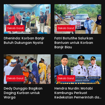
Dekab Gorut
Dekab Gorut
Dheninda: Korban Banjir
Fatri Botutihe Salurkan
Butuh Dukungan Nyata
Bantuan untuk Korban
Banjir Biau
Dekab Gorut
Dekab Gorut
Dedy Dunggio Bagikan
Hendra Nurdin: Motabi
Daging Kurban untuk
Kambungu Perkuat
Warga
Kedekatan Pemerintah dan
Warga