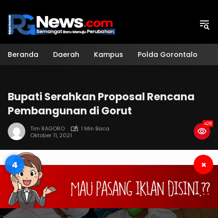
Langsung
ke
konten
Beranda
Daerah
Kampus
Polda Gorontalo
H
Bupati Serahkan Proposal Rencana
Pembangunan di Gorut
428
Tim RAGORO
1 Min Baca
Oktober 11, 2021
3
×