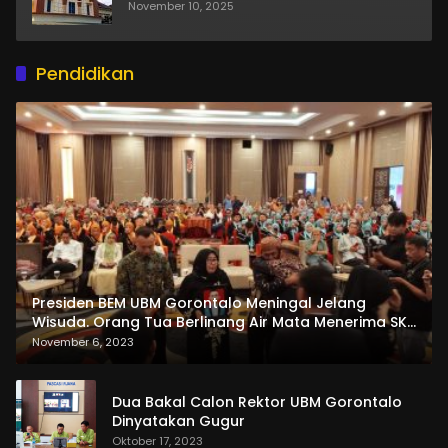
November 10, 2025
Pendidikan
Presiden BEM UBM Gorontalo Meningal Jelang
Wisuda. Orang Tua Berlinang Air Mata Menerima SKL
dan Pemasangan Salempang
November 6, 2023
Dua Bakal Calon Rektor UBM Gorontalo
Dinyatakan Gugur
Oktober 17, 2023