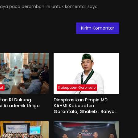
saya pada peramban ini untuk komentar saya
al
Kabupaten Gorontalo
an RI Dukung
Diaspirasikan Pimpin MD
si Akademik Unigo
KAHMI Kabupaten
Gorontalo, Ghalieb : Banyak
Senior Lebih Layak