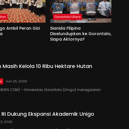
atan
Gorontalo Utara
go Ambil Peran Gizi
Sianida Filipina
na
Diselundupkan ke Gorontalo,
Siapa Aktornya?
 Masih Kelola 10 Ribu Hektare Hutan
lo
Juni 25, 2026
EWS.COM) – Universitas Gorontalo (Unigo) menegaskan
RI Dukung Ekspansi Akademik Unigo
23, 2026