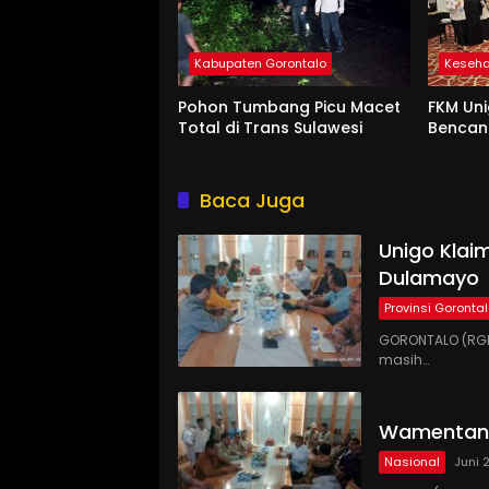
Kabupaten Gorontalo
Keseh
Pohon Tumbang Picu Macet
FKM Uni
Total di Trans Sulawesi
Benca
Baca Juga
Unigo Klaim
Dulamayo
Provinsi Goronta
GORONTALO (RGN
masih…
Wamentan 
Nasional
Juni 