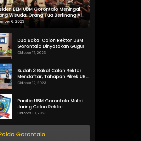
siden BEM UBM Gorontalo Meningal
ang Wisuda. Orang Tua Berlinang Air
ta Menerima SKL dan Pemasangan
ember 6, 2023
lempang
Dua Bakal Calon Rektor UBM
Gorontalo Dinyatakan Gugur
Oktober 17, 2023
Sudah 3 Bakal Calon Rektor
Mendaftar, Tahapan Pilrek UBM
Gorontalo Makin Seru
Oktober 12, 2023
Panitia UBM Gorontalo Mulai
Jaring Calon Rektor
Oktober 10, 2023
Polda Gorontalo