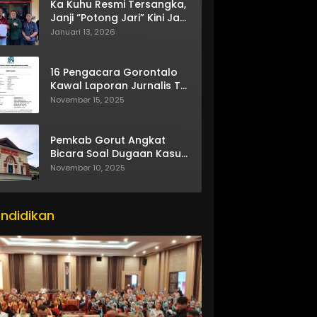
Ka Kuhu Resmi Tersangka,
Janji “Potong Jari” Kini Jadi
Bumerang
Januari 13, 2026
16 Pengacara Gorontalo
Kawal Laporan Jurnalis TV
One
November 15, 2025
Pemkab Gorut Angkat
Bicara Soal Dugaan Kasus
Asusila Oknum ASN
November 10, 2025
ndidikan