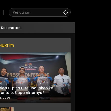
Kesehatan
Hukrim
nida Filipina Diselundupkan ke
ontalo, Siapa Aktornya?
6, 2026