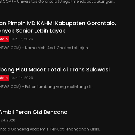
.COM) – Universitas Gorontalo (Unigo) mendapat dukungan…
kan Pimpin MD KAHMI Kabupaten Gorontalo,
anyak Senior Lebih Layak
talo
Juni 15, 2026
EWS.COM) – Nama Moh. Abd. Ghalieb Lahidjun…
ang Picu Macet Total di Trans Sulawesi
talo
Juni 14, 2026
EWS.COM) – Pohon tumbang yang melintang di…
Ambil Peran Gizi Bencana
 24, 2026
ontalo Gandeng Akademisi Perkuat Penanganan Krisis…