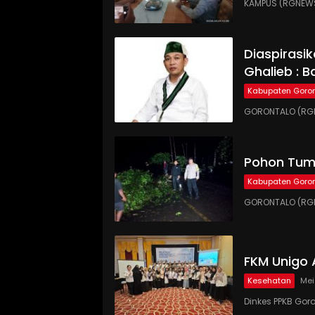
KAMPUS (RGNEWS
Diaspirasi
Ghalieb : B
Kabupaten Goron
GORONTALO (RGN
Pohon Tumb
Kabupaten Goron
GORONTALO (RGN
FKM Unigo 
Kesehatan
Mei
Dinkes PPKB Gor