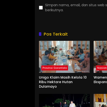
Simpan nama, email, dan situs web 
berikutnya.
Pos Terkait
Provinsi Gorontalo
Nasion
Unigo Klaim Masih Kelola 10
Wament
Ribu Hektare Hutan
Ekspan
Dulamayo