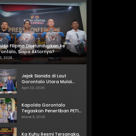
nida Filipina Diselundupkan ke
ontalo, Siapa Aktornya?
6, 2026
Jejak Sianida di Laut
Gorontalo Utara Mulai
Terkuak
April 23, 2026
Kapolda Gorontalo
Tegaskan Penertiban PETI
Terus Berjalan
Maret 8, 2026
Ka Kuhu Resmi Tersangka,