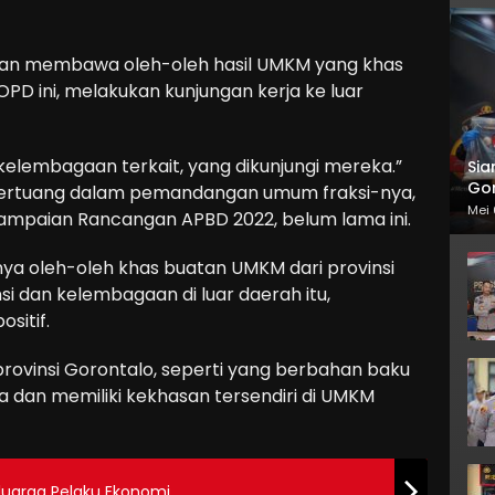
ngan membawa oleh-oleh hasil UMKM yang khas
 OPD ini, melakukan kunjungan kerja ke luar
kelembagaan terkait, yang dikunjungi mereka.”
Sia
Gor
rut tertuang dalam pemandangan umum fraksi-nya,
Mei 
yampaian Rancangan APBD 2022, belum lama ini.
ya oleh-oleh khas buatan UMKM dari provinsi
nsi dan kelembagaan di luar daerah itu,
sitif.
rovinsi Gorontalo, seperti yang berbahan baku
a dan memiliki kekhasan tersendiri di UMKM
luarga Pelaku Ekonomi