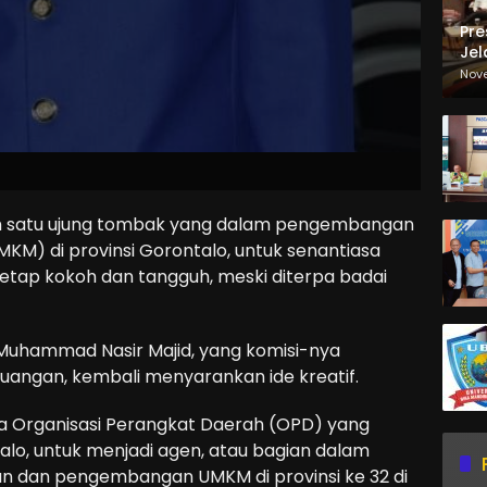
Pre
Jel
Ma
Nov
Sa
ah satu ujung tombak yang dalam pengembangan
KM) di provinsi Gorontalo, untuk senantiasa
tap kokoh dan tangguh, meski diterpa badai
, Muhammad Nasir Majid, yang komisi-nya
angan, kembali menyarankan ide kreatif.
 Organisasi Perangkat Daerah (OPD) yang
alo, untuk menjadi agen, atau bagian dalam
n dan pengembangan UMKM di provinsi ke 32 di