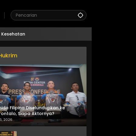
Kesehatan
Hukrim
nida Filipina Diselundupkan ke
ontalo, Siapa Aktornya?
6, 2026