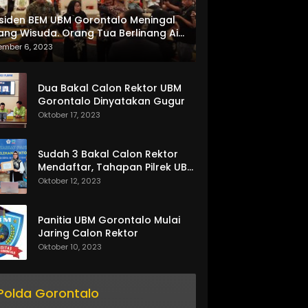
siden BEM UBM Gorontalo Meningal
ang Wisuda. Orang Tua Berlinang Air
ta Menerima SKL dan Pemasangan
ember 6, 2023
lempang
Dua Bakal Calon Rektor UBM
Gorontalo Dinyatakan Gugur
Oktober 17, 2023
Sudah 3 Bakal Calon Rektor
Mendaftar, Tahapan Pilrek UBM
Gorontalo Makin Seru
Oktober 12, 2023
Panitia UBM Gorontalo Mulai
Jaring Calon Rektor
Oktober 10, 2023
Polda Gorontalo