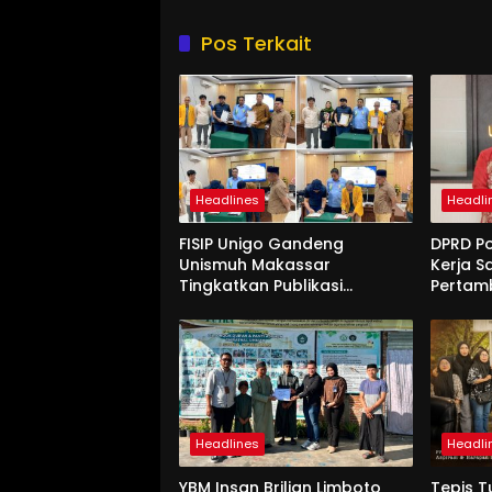
Pos Terkait
Headlines
Headli
FISIP Unigo Gandeng
DPRD P
Unismuh Makassar
Kerja S
Tingkatkan Publikasi
Pertam
Internasional
Unigo
Headlines
Headli
YBM Insan Brilian Limboto
Tepis T