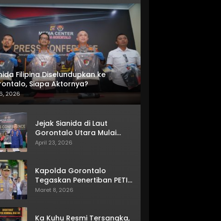
nida Filipina Diselundupkan ke
ontalo, Siapa Aktornya?
6, 2026
Jejak Sianida di Laut
Gorontalo Utara Mulai
Terkuak
April 23, 2026
Kapolda Gorontalo
Tegaskan Penertiban PETI
Terus Berjalan
Maret 8, 2026
Ka Kuhu Resmi Tersangka,