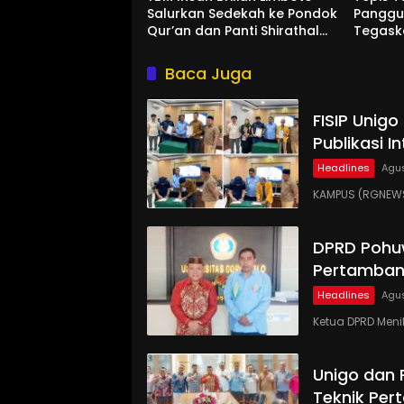
Salurkan Sedekah ke Pondok
Panggun
Qur’an dan Panti Shirathal
Tegask
Ummah Bengsol
Aspira
Rakyat
Baca Juga
FISIP Unig
Publikasi I
Headlines
Agus
KAMPUS (RGNEWS.
DPRD Pohu
Pertamban
Headlines
Agus
Ketua DPRD Meni
Unigo dan
Teknik Pe