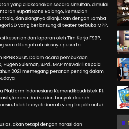
atan yang dilaksanakan secara simultan, dimulai
Pre
kantoran Bupati Bone Bolango, kemudian
Jel
ntalo, dan siangnya dilanjutkan dengan Lomba
Ma
Nov
Sa
egori SD yang berlansung di teater terbuka MPP.
si kesenian dan laporan oleh Tim Kerja FSBP,
g seru ditengah atusiasnya peserta.
leh BPNB Sulut. Dalam acara pembukaan
, Hugen Suleman, S.Pd., MAP mewakili Kepala
tahun 2021 memegang peranan penting dalam
budaya.
 Platform Indonesiana Kemendikbudristek RI,
sih, karena dari sekian banyak daerah
nesia, tidak banyak daerah yang terpilih untuk
sias, akan tetapi dengan narasi dan