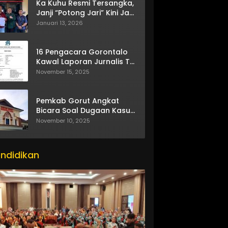
Ka Kuhu Resmi Tersangka,
Janji “Potong Jari” Kini Jadi
Bumerang
Januari 13, 2026
16 Pengacara Gorontalo
Kawal Laporan Jurnalis TV
One
November 15, 2025
Pemkab Gorut Angkat
Bicara Soal Dugaan Kasus
Asusila Oknum ASN
November 10, 2025
ndidikan