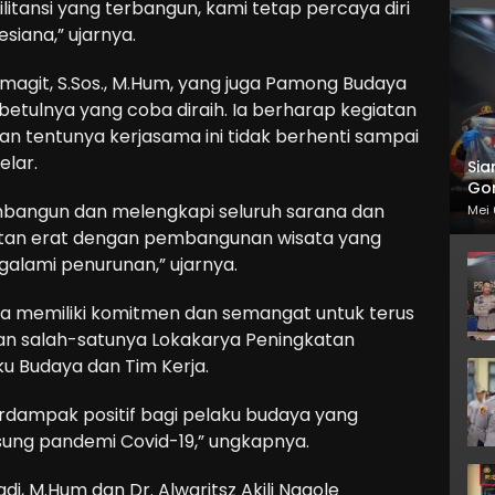
itansi yang terbangun, kami tetap percaya diri
iana,” ujarnya.
umagit, S.Sos., M.Hum, yang juga Pamong Budaya
etulnya yang coba diraih. Ia berharap kegiatan
an tentunya kerjasama ini tidak berhenti sampai
elar.
Sia
Gor
mbangun dan melengkapi seluruh sarana dan
Mei 
tan erat dengan pembangunan wisata yang
lami penurunan,” ujarnya.
ya memiliki komitmen dan semangat untuk terus
dan salah-satunya Lokakarya Peningkatan
ku Budaya dan Tim Kerja.
erdampak positif bagi pelaku budaya yang
ung pandemi Covid-19,” ungkapnya.
di, M.Hum dan Dr. Alwaritsz Akili Nggole