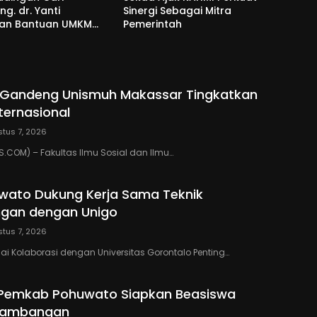
g. dr. Yanti
Sinergi Sebagai Mitra
an Bantuan UMKM
Pemerintah
si dan Harapan
o Gandeng Unismuh Makassar Tingkatkan
nternasional
tus 7, 2026
COM) – Fakultas Ilmu Sosial dan Ilmu…
wato Dukung Kerja Sama Teknik
gan dengan Unigo
tus 7, 2026
lai Kolaborasi dengan Universitas Gorontalo Penting…
 Pemkab Pohuwato Siapkan Beasiswa
rtambangan