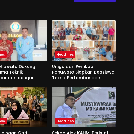
nes
Headlines
ohuwato Dukung
Unigo dan Pemkab
ama Teknik
Pohuwato Siapkan Beasiswa
bangan dengan
Teknik Pertambangan
nes
Headlines
udingan Cari
Sekda Ajak KAHMI Perkuat