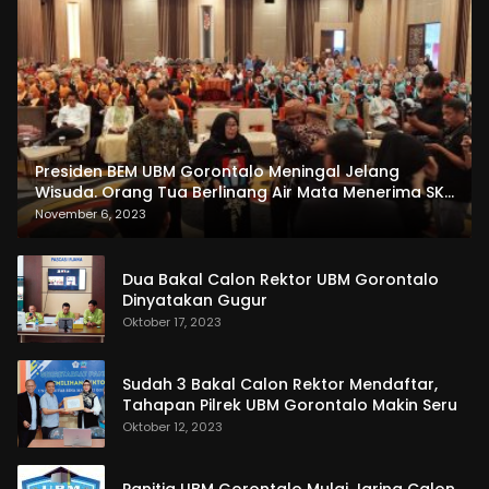
Presiden BEM UBM Gorontalo Meningal Jelang
Wisuda. Orang Tua Berlinang Air Mata Menerima SKL
dan Pemasangan Salempang
November 6, 2023
Dua Bakal Calon Rektor UBM Gorontalo
Dinyatakan Gugur
Oktober 17, 2023
Sudah 3 Bakal Calon Rektor Mendaftar,
Tahapan Pilrek UBM Gorontalo Makin Seru
Oktober 12, 2023
Panitia UBM Gorontalo Mulai Jaring Calon