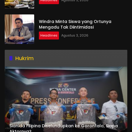
Headlines
Agustus 3, 2026
Windra Minta Siswa yang Ortunya
Mengadu Tak Diintimidasi
Headlines
Agustus 3, 2026
Hukrim
Sianida Filipina Diselundupkan ke Gorontalo, Siapa
Aktornya?