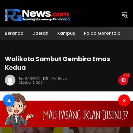
Langsung
ke
konten
Beranda
Daerah
Kampus
Polda Gorontalo
H
Walikota Sambut Gembira Emas
Kedua
444
Tim RAGORO
1 Min Baca
Oktober 8, 2021
3
×