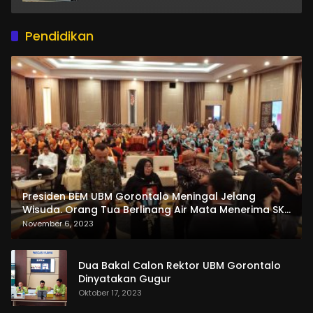
Pendidikan
Presiden BEM UBM Gorontalo Meningal Jelang
Wisuda. Orang Tua Berlinang Air Mata Menerima SKL
dan Pemasangan Salempang
November 6, 2023
Dua Bakal Calon Rektor UBM Gorontalo
Dinyatakan Gugur
Oktober 17, 2023