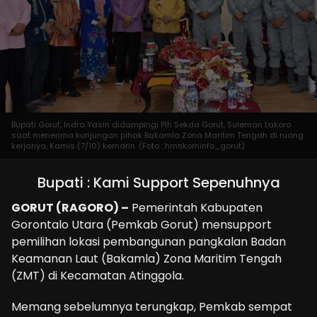
Bupati Gorut, Indra Yasin didampingi Plh Sekda Gorut, Suleman Lakoro
saat menerima kunjungan pihak Bakamla Zona Maritim Tengah di ruang
kerjanya, Kamis (7/10) kemarin. (Foto : hmskominfo_gorut)
Bupati : Kami Support Sepenuhnya
GORUT (RAGORO) –
Pemerintah Kabupaten
Gorontalo Utara (Pemkab Gorut) mensupport
pemilihan lokasi pembangunan pangkalan Badan
Keamanan Laut (Bakamla) Zona Maritim Tengah
(ZMT) di Kecamatan Atinggola.
Memang sebelumnya terungkap, Pemkab sempat