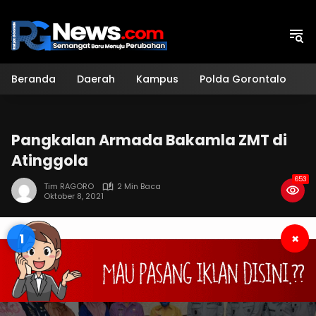
Langsung
ke
konten
Beranda
Daerah
Kampus
Polda Gorontalo
H
Pangkalan Armada Bakamla ZMT di
Atinggola
653
Tim RAGORO
2 Min Baca
Oktober 8, 2021
0
×