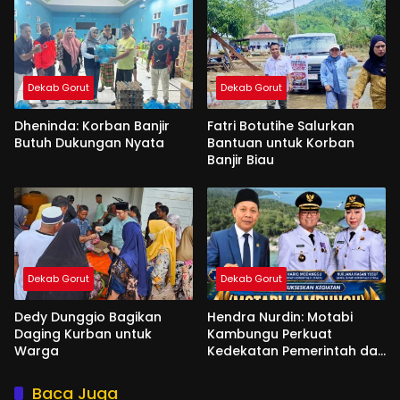
Dekab Gorut
Dekab Gorut
Dheninda: Korban Banjir
Fatri Botutihe Salurkan
Butuh Dukungan Nyata
Bantuan untuk Korban
Banjir Biau
Dekab Gorut
Dekab Gorut
Dedy Dunggio Bagikan
Hendra Nurdin: Motabi
Daging Kurban untuk
Kambungu Perkuat
Warga
Kedekatan Pemerintah dan
Warga
Baca Juga