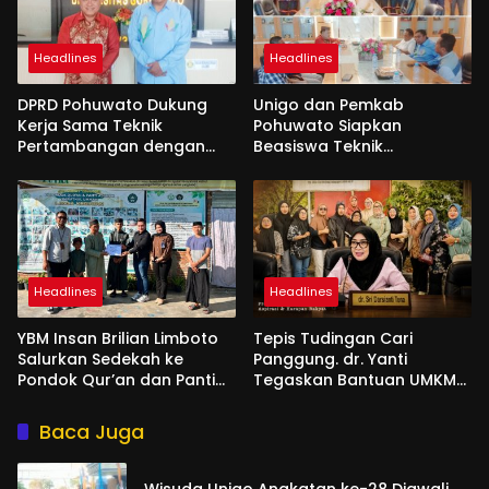
Headlines
Headlines
DPRD Pohuwato Dukung
Unigo dan Pemkab
Kerja Sama Teknik
Pohuwato Siapkan
Pertambangan dengan
Beasiswa Teknik
Unigo
Pertambangan
Headlines
Headlines
YBM Insan Brilian Limboto
Tepis Tudingan Cari
Salurkan Sedekah ke
Panggung. dr. Yanti
Pondok Qur’an dan Panti
Tegaskan Bantuan UMKM
Shirathal Ummah Bengsol
Aspirasi dan Harapan
Rakyat
Baca Juga
Wisuda Unigo Angkatan ke-28 Diawali