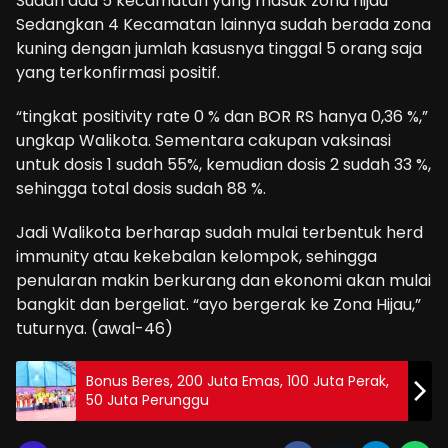
Sudah ada 5 kecamatan yang masuk zona hijau
Sedangkan 4 Kecamatan lainnya sudah berada zona
kuning dengan jumlah kasusnya tinggal 5 orang saja
yang terkonfirmasi positif.
“tingkat positivity rate 0 % dan BOR RS hanya 0,36 %,”
ungkap Walikota. Sementara cakupan vaksinasi
untuk dosis 1 sudah 55%, kemudian dosis 2 sudah 33 %,
sehingga total dosis sudah 88 %.
Jadi Walikota berharap sudah mulai terbentuk herd
immunity atau kekebalan kelompok, sehingga
penularan makin berkurang dan ekonomi akan mulai
bangkit dan bergeliat. “ayo bergerak ke Zona Hijau,”
tuturnya. (awal-46)
Bonus Beres, 200 Juta Emas, 100 Juta Perak,
50 Juta Perunggu