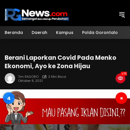
Langsung
ke
konten
Beranda
Daerah
Kampus
Polda Gorontalo
H
Berani Laporkan Covid Pada Menko
Ekonomi, Ayo ke Zona Hijau
478
Tim RAGORO
2 Min Baca
Oktober 8, 2021
3
×