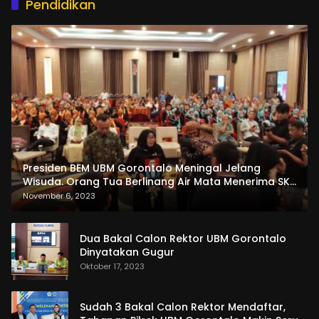
Pendidikan
Presiden BEM UBM Gorontalo Meningal Jelang
Wisuda. Orang Tua Berlinang Air Mata Menerima SKL
dan Pemasangan Salempang
November 6, 2023
Dua Bakal Calon Rektor UBM Gorontalo
Dinyatakan Gugur
Oktober 17, 2023
Sudah 3 Bakal Calon Rektor Mendaftar,