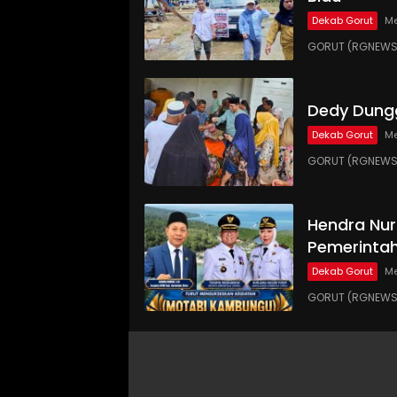
Dekab Gorut
Me
GORUT (RGNEWS.
Dedy Dungg
Dekab Gorut
Me
GORUT (RGNEWS.
Hendra Nur
Pemerinta
Dekab Gorut
Me
GORUT (RGNEWS.