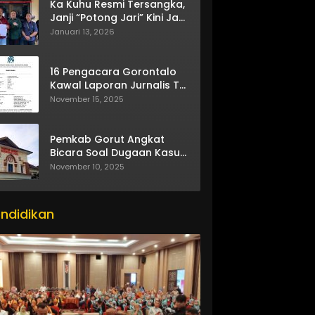
Ka Kuhu Resmi Tersangka,
Janji “Potong Jari” Kini Jadi
Bumerang
Januari 13, 2026
16 Pengacara Gorontalo
Kawal Laporan Jurnalis TV
One
November 15, 2025
Pemkab Gorut Angkat
Bicara Soal Dugaan Kasus
Asusila Oknum ASN
November 10, 2025
ndidikan