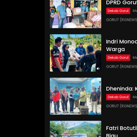
DPRD Gorut
Dekab Gorut
Me
GORUT (RGNEWS.
Indri Monoa
Warga
Dekab Gorut
Me
GORUT (RGNEWS.
Dheninda: 
Dekab Gorut
Me
GORUT (RGNEWS.C
Fatri Botut
Biau