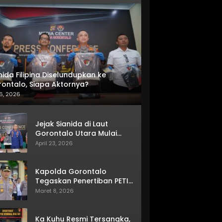
nida Filipina Diselundupkan ke
ontalo, Siapa Aktornya?
6, 2026
Jejak Sianida di Laut
Gorontalo Utara Mulai
Terkuak
April 23, 2026
Kapolda Gorontalo
Tegaskan Penertiban PETI
Terus Berjalan
Maret 8, 2026
Ka Kuhu Resmi Tersangka,