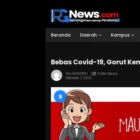
Langsung
ke
konten
Beranda
Daerah
Kampus
Bebas Covid-19, Gorut Kem
Tim RAGORO
2 Min Baca
Oktober 7, 2021
4