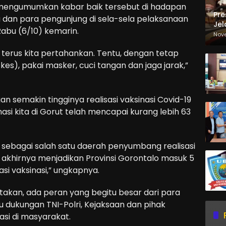
 mengumumkan kabar baik tersebut di hadapan
Pre
 dan para pengunjung di sela-sela pelaksanaan
Jel
 Rabu (6/10) kemarin.
Ma
Nov
Sa
t terus kita pertahankan. Tentu, dengan tetap
s), pakai masker, cuci tangan dan jaga jarak,”
ngan semakin tingginya realisasi vaksinasi Covid-19
ksinasi kita di Gorut telah mencapai kurang lebih 63
 sebagai salah satu daerah penyumbang realisasi
g akhirnya menjadikan Provinsi Gorontalo masuk 5
si vaksinasi,” ungkapnya.
atakan, ada peran yang begitu besar dari para
 dukungan TNI-Polri, Kejaksaan dan pihak
si di masyarakat.