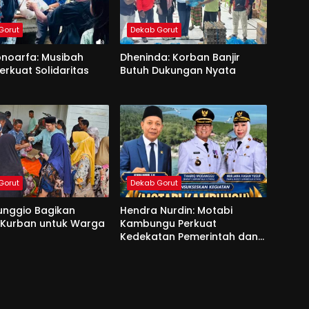
Gorut
Dekab Gorut
onoarfa: Musibah
Dheninda: Korban Banjir
erkuat Solidaritas
Butuh Dukungan Nyata
Gorut
Dekab Gorut
unggio Bagikan
Hendra Nurdin: Motabi
 Kurban untuk Warga
Kambungu Perkuat
Kedekatan Pemerintah dan
Warga