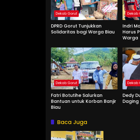
Dekab Gorut
Dekab 
DPRD Gorut Tunjukkan
Indri M
Solidaritas bagi Warga Biau
Harus P
Warga
Dekab Gorut
Dekab 
Fatri Botutihe Salurkan
Dedy D
Bantuan untuk Korban Banjir
Daging
Biau
Baca Juga