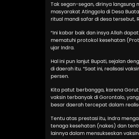
Tak segan-segan, dirinya langsung
masyarakat Atinggola di Desa Buata
ritual mandi safar di desa tersebut,
“Ini kabar baik dan insya Allah dapa
mematuhi protokol kesehatan (Protke
ujar Indra.
Hal ini pun lanjut Bupati, sejalan de
di daerah itu. “Saat ini, realisasi va
persen.
Kita patut berbangga, karena Gorut
vaksin terbanyak di Gorontalo, yan
besar daerah tercepat dalam realisa
Tentu atas prestasi itu, Indra meng
tenaga kesehatan (nakes) dan tentu
lainnya dalam mensukseskan vaksina