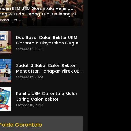
siden BEM UBM Gorontalo Meningal
ang Wisuda. Orang Tua Berlinang Air
ta Menerima SKL dan Pemasangan
ember 6, 2023
lempang
Dua Bakal Calon Rektor UBM
Gorontalo Dinyatakan Gugur
Oktober 17, 2023
Sudah 3 Bakal Calon Rektor
Mendaftar, Tahapan Pilrek UBM
Gorontalo Makin Seru
Oktober 12, 2023
Panitia UBM Gorontalo Mulai
Jaring Calon Rektor
Oktober 10, 2023
Polda Gorontalo