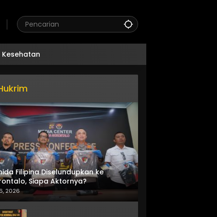
Kesehatan
Hukrim
nida Filipina Diselundupkan ke
ontalo, Siapa Aktornya?
6, 2026