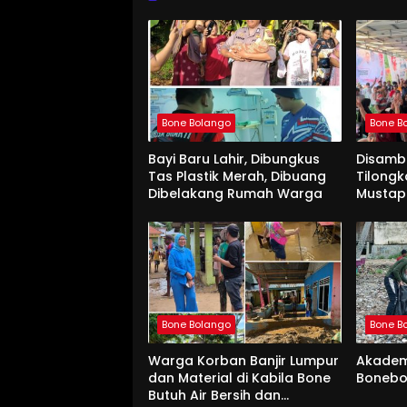
Bone Bolango
Bone B
Bayi Baru Lahir, Dibungkus
Disamb
Tas Plastik Merah, Dibuang
Tilongk
Dibelakang Rumah Warga
Mustap
Sang P
Bone Bolango
Bone B
Warga Korban Banjir Lumpur
Akademi
dan Material di Kabila Bone
Bonebo
Butuh Air Bersih dan