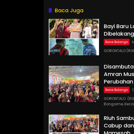
Makanan
Baca Juga
Bayi Baru L
Dibelakan
Bone Bolango
M
GORONTALO (RGN
Disambutan
Amran Mus
Perubahan
Bone Bolango
O
GORONTALO (RG
Bongoime, Kec
Riuh Samb
Cabup dan
Mamesah