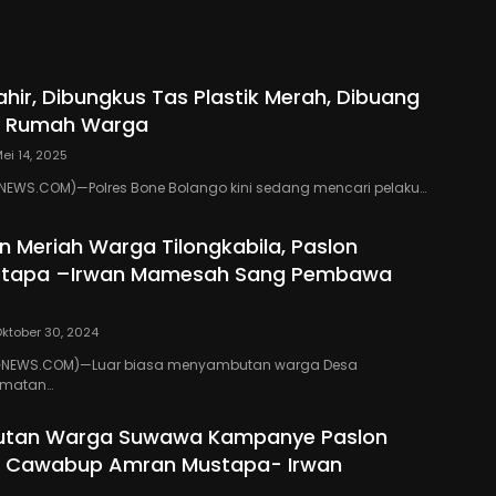
Aleg Femi Udoki
ahir, Dibungkus Tas Plastik Merah, Dibuang
g Rumah Warga
ei 14, 2025
EWS.COM)—Polres Bone Bolango kini sedang mencari pelaku…
 Meriah Warga Tilongkabila, Paslon
tapa –Irwan Mamesah Sang Pembawa
ktober 30, 2024
NEWS.COM)—Luar biasa menyambutan warga Desa
amatan…
utan Warga Suwawa Kampanye Paslon
 Cawabup Amran Mustapa- Irwan