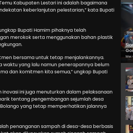
 Temu Kabupaten Lestari ini adalah bagaimana
ekatan keberlanjutan pelestarian,” kata Bupati
 ungkap Bupati Hamim pihaknya telah
ngan merokok serta menggunakan bahan plastik
ngkungan.
Sia
Gor
Mei 
itmen bersama untuk tetap menjalankannya.
apa waktu yang lalu namun penerapannya belum
ama dan komitmen kita semua,” ungkap Bupati
 inovasi ini juga menuturkan dalam pelaksanaan
menarik tentang pengembangan sejumlah desa
 Bolango yang tetap memperhatikan jalannya
dalah penanganan sampah di desa-desa berbasis