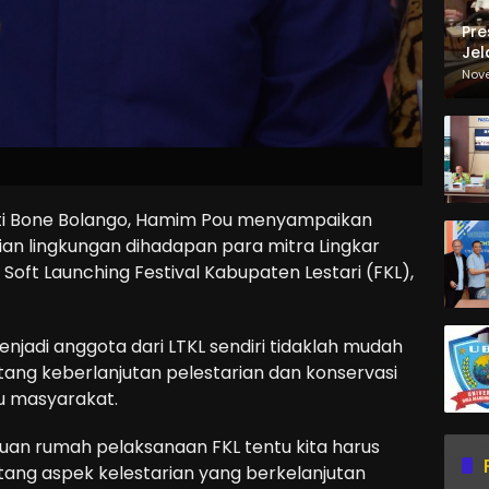
Pre
Jel
Ma
Nov
Sa
i Bone Bolango, Hamim Pou menyampaikan
an lingkungan dihadapan para mitra Lingkar
Soft Launching Festival Kabupaten Lestari (FKL),
jadi anggota dari LTKL sendiri tidaklah mudah
ang keberlanjutan pelestarian dan konservasi
u masyarakat.
tuan rumah pelaksanaan FKL tentu kita harus
ang aspek kelestarian yang berkelanjutan