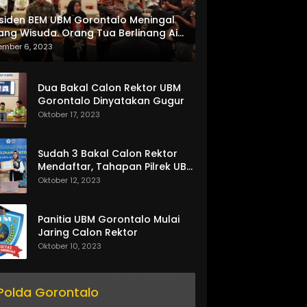
siden BEM UBM Gorontalo Meningal
ang Wisuda. Orang Tua Berlinang Air
ta Menerima SKL dan Pemasangan
ember 6, 2023
lempang
Dua Bakal Calon Rektor UBM
Gorontalo Dinyatakan Gugur
Oktober 17, 2023
Sudah 3 Bakal Calon Rektor
Mendaftar, Tahapan Pilrek UBM
Gorontalo Makin Seru
Oktober 12, 2023
Panitia UBM Gorontalo Mulai
Jaring Calon Rektor
Oktober 10, 2023
Polda Gorontalo