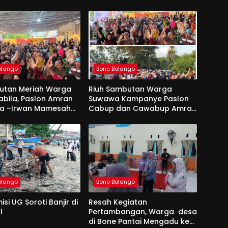
olango
Bone Bolango
utan Meriah Warga
Riuh Sambutan Warga
abila, Paslon Amran
Suwawa Kampanye Paslon
a –Irwan Mamesah
Cabup dan Cawabup Amran
embawa Perubahan
Mustapa- Irwan Mamesah
olango
Bone Bolango
si UG Soroti Banjir di
Resah Kegiatan
l
Pertambangan, Warga desa
di Bone Pantai Mengadu ke