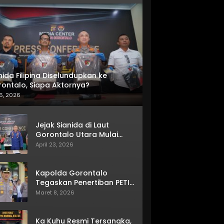
nida Filipina Diselundupkan ke
ontalo, Siapa Aktornya?
6, 2026
Jejak Sianida di Laut
Gorontalo Utara Mulai
Terkuak
April 23, 2026
Kapolda Gorontalo
Tegaskan Penertiban PETI
Terus Berjalan
Maret 8, 2026
Ka Kuhu Resmi Tersangka,