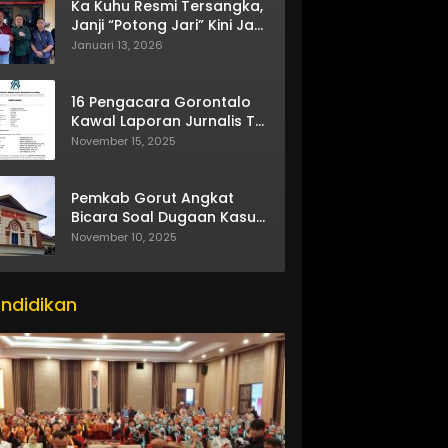
Ka Kuhu Resmi Tersangka,
Janji “Potong Jari” Kini Jadi
Bumerang
Januari 13, 2026
16 Pengacara Gorontalo
Kawal Laporan Jurnalis TV
One
November 15, 2025
Pemkab Gorut Angkat
Bicara Soal Dugaan Kasus
Asusila Oknum ASN
November 10, 2025
ndidikan