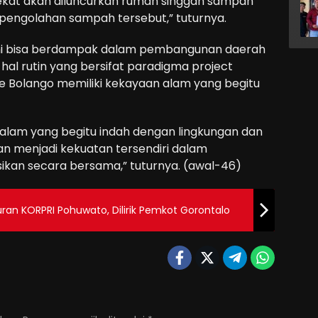
ekat akan diluncurkan rumah singgah sampah
 pengolahan sampah tersebut,” tuturnya.
ini bisa berdampak dalam pembangunan daerah
al rutin yang bersifat paradigma project
 Bolango memiliki kekayaan alam yang begitu
alam yang begitu indah dengan lingkungan dan
n menjadi kekuatan tersendiri dalam
ikan secara bersama,” tuturnya. (awal-46)
ran KORPRI Pohuwato, Dilirik Pemkot Gorontalo