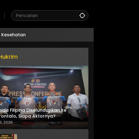
Kesehatan
Hukrim
nida Filipina Diselundupkan ke
ontalo, Siapa Aktornya?
6, 2026