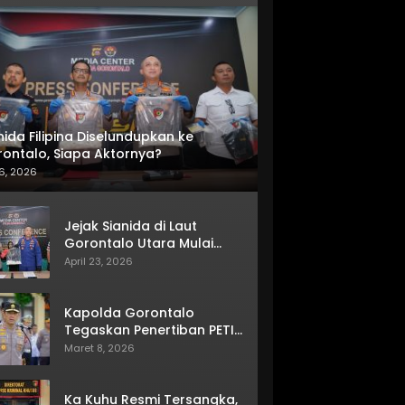
nida Filipina Diselundupkan ke
ontalo, Siapa Aktornya?
6, 2026
Jejak Sianida di Laut
Gorontalo Utara Mulai
Terkuak
April 23, 2026
Kapolda Gorontalo
Tegaskan Penertiban PETI
Terus Berjalan
Maret 8, 2026
Ka Kuhu Resmi Tersangka,