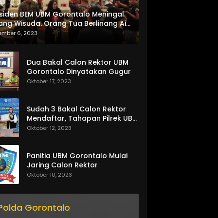
siden BEM UBM Gorontalo Meningal
ang Wisuda. Orang Tua Berlinang Air
ta Menerima SKL dan Pemasangan
ember 6, 2023
lempang
Dua Bakal Calon Rektor UBM
Gorontalo Dinyatakan Gugur
Oktober 17, 2023
Sudah 3 Bakal Calon Rektor
Mendaftar, Tahapan Pilrek UBM
Gorontalo Makin Seru
Oktober 12, 2023
Panitia UBM Gorontalo Mulai
Jaring Calon Rektor
Oktober 10, 2023
Polda Gorontalo