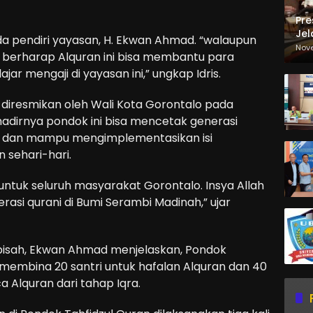
Pre
Jel
a pendiri yayasan, H. Ekwan Ahmad. “walaupun
Ma
Nov
a berharap Alquran ini bisa membantu para
Sa
r mengaji di yayasan ini,” ungkap Idris.
i diresmikan oleh Wali Kota Gorontalo pada
, hadirnya pondok ini bisa mencetak generasi
 dan mampu mengimplementasikan isi
 sehari-hari.
untuk seluruh masyarakat Gorontalo. Insya Allah
rasi qurani di Bumi Serambi Madinah,” ujar
rpisah, Ekwan Ahmad menjelaskan, Pondok
ni membina 20 santri untuk hafalan Alquran dan 40
 Alquran dari tahap Iqra.