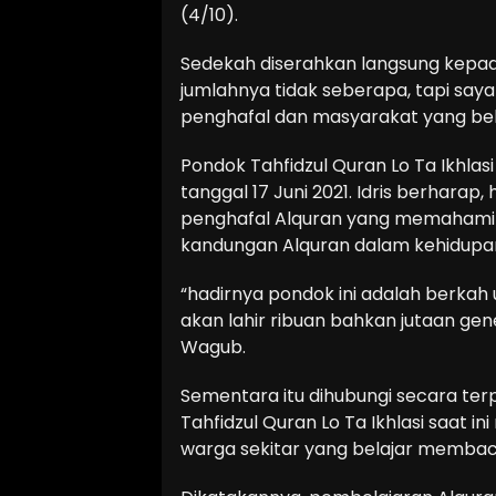
(4/10).
Sedekah diserahkan langsung kepad
jumlahnya tidak seberapa, tapi say
penghafal dan masyarakat yang belaja
Pondok Tahfidzul Quran Lo Ta Ikhlas
tanggal 17 Juni 2021. Idris berharap
penghafal Alquran yang memahami
kandungan Alquran dalam kehidupan
“hadirnya pondok ini adalah berkah 
akan lahir ribuan bahkan jutaan gene
Wagub.
Sementara itu dihubungi secara te
Tahfidzul Quran Lo Ta Ikhlasi saat i
warga sekitar yang belajar membaca