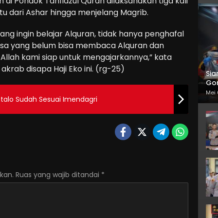
di Pondok Tahfidzul Quran dilaksanakan tiga kali
u dari Ashar hingga menjelang Magrib.
yang ingin belajar Alquran, tidak hanya penghafal
wasa yang belum bisa membaca Alquran dan
a Allah kami siap untuk mengajarkannya,” kata
rab disapa Haji Eko ini. (rg-25)
Sia
Gor
Mei 
ntalo Sudah Sesuai Imendagri
kan.
Ruas yang wajib ditandai
*