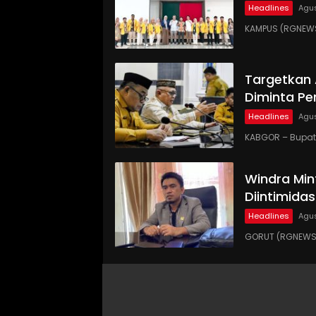
Headlines
Agus
KAMPUS (RGNEWS
Targetkan
Diminta Pe
Headlines
Agus
KABGOR – Bupati
Windra Min
Diintimidas
Headlines
Agus
GORUT (RGNEWS.