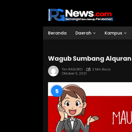
Langsung
ke
konten
Beranda
Daerah
Kampus
Wagub Sumbang Alquran U
Tim RAGORO
2 Min Baca
Oktober 5, 2021
4