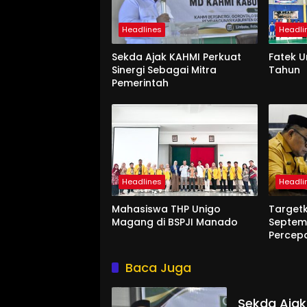
Headlines
Headli
Sekda Ajak KAHMI Perkuat
Fatek 
Sinergi Sebagai Mitra
Tahun
Pemerintah
Headlines
Headli
Mahasiswa THP Unigo
Target
Magang di BSPJI Manado
Septem
Percep
Baca Juga
Sekda Ajak