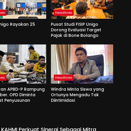
nes
Headlines
Unigo Rayakan 25
Pusat Studi FISIP Unigo
Dorong Evaluasi Target
Pajak di Bone Bolango
nes
Headlines
kan APBD-P Rampung
Windra Minta Siswa yang
ber. OPD Diminta
Ortunya Mengadu Tak
at Penyusunan
Diintimidasi
 KAHMI Perkuat Sinergi Sebagai Mitra