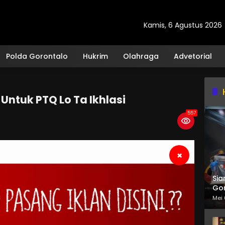
Kamis, 6 Agustus 2026
Polda Gorontalo
Hukrim
Olahraga
Advetorial
ntuk PTQ Lo Ta Ikhlasi
557
×
Sia
Gor
Mei 