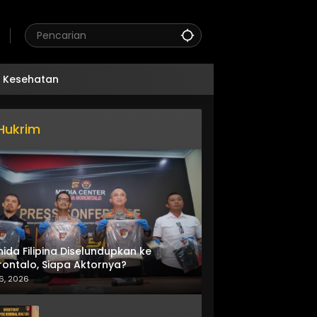
Kesehatan
Hukrim
nida Filipina Diselundupkan ke
ontalo, Siapa Aktornya?
6, 2026