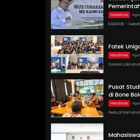
Pemerinta
Headlines
Agus
KABGOR – Sekre
Fatek Unig
Headlines
Agus
Sukses Laksanaka
Pusat Studi
di Bone Bo
Headlines
Agus
Perkuat Kemandi
Mahasiswa