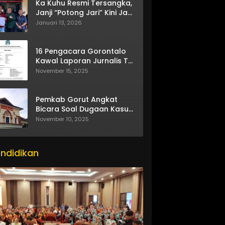
Ka Kuhu Resmi Tersangka,
Janji “Potong Jari” Kini Jadi
Bumerang
Januari 13, 2026
16 Pengacara Gorontalo
Kawal Laporan Jurnalis TV
One
November 15, 2025
Pemkab Gorut Angkat
Bicara Soal Dugaan Kasus
Asusila Oknum ASN
November 10, 2025
ndidikan