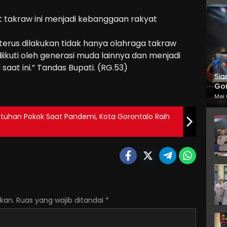
lit takraw ini menjadi kebanggaan rakyat
erus dilakukan tidak hanya olahraga takraw
diikuti oleh generasi muda lainnya dan menjadi
saat ini.” Tandas Bupati. (RG.53)
Sia
Gor
Mei 
utuhan Pokok Saat Pandemi, Kota Gorontalo Raih
kan.
Ruas yang wajib ditandai
*