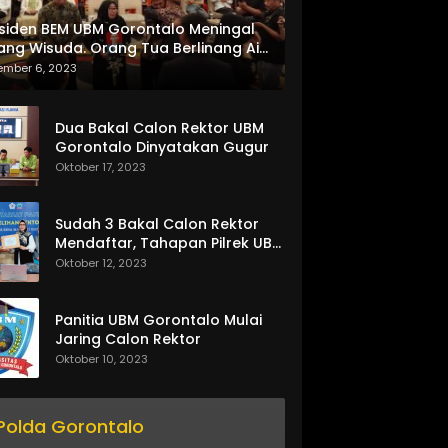
siden BEM UBM Gorontalo Meningal
ang Wisuda. Orang Tua Berlinang Air
ta Menerima SKL dan Pemasangan
ember 6, 2023
lempang
Dua Bakal Calon Rektor UBM
Gorontalo Dinyatakan Gugur
Oktober 17, 2023
Sudah 3 Bakal Calon Rektor
Mendaftar, Tahapan Pilrek UBM
Gorontalo Makin Seru
Oktober 12, 2023
Panitia UBM Gorontalo Mulai
Jaring Calon Rektor
Oktober 10, 2023
Polda Gorontalo