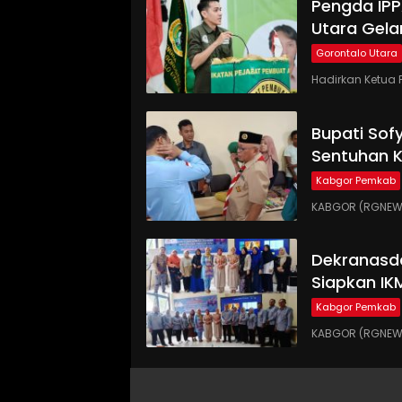
Pengda IP
Utara Gela
Gorontalo Utara
Hadirkan Ketua 
Bupati Sof
Sentuhan 
Kabgor Pemkab
KABGOR (RGNEWS.
Dekranasd
Siapkan IK
Kabgor Pemkab
KABGOR (RGNEWS