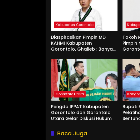
Kabupaten Gorontalo
Kabupa
Diaspirasikan Pimpin MD
Tokoh M
KAHMI Kabupaten
Pimpin
Gorontalo, Ghalieb : Banyak
Goront
Senior Lebih Layak
Gorontalo Utara
Kabgo
Pengda IPPAT Kabupaten
Bupati 
Gorontalo dan Gorontalo
Pelatih
Utara Gelar Diskusi Hukum
Sentuh
Baca Juga