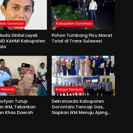
ten Gorontalo
Kabupaten Gorontalo
uda Dinilai Layak
Pohon Tumbang Picu Macet
 MD KAHMI Kabupaten
Total di Trans Sulawesi
alo
r Pemkab
Kabgor Pemkab
Sofyan Tutup
Dekranasda Kabupaten
an IKM, Tekankan
Gorontalo Tancap Gas,
an Khas Daerah
Siapkan IKM Menuju Ajang
Peran Saka Nasional 2025