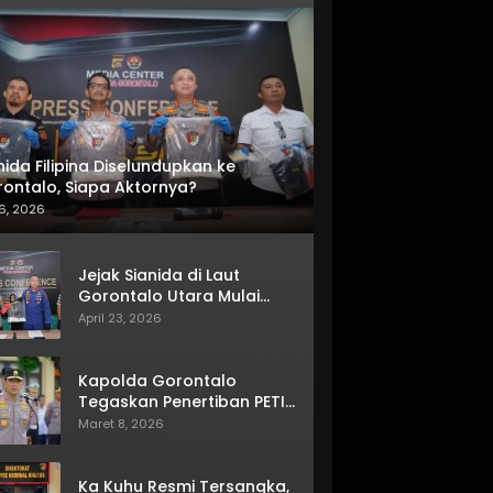
nida Filipina Diselundupkan ke
ontalo, Siapa Aktornya?
6, 2026
Jejak Sianida di Laut
Gorontalo Utara Mulai
Terkuak
April 23, 2026
Kapolda Gorontalo
Tegaskan Penertiban PETI
Terus Berjalan
Maret 8, 2026
Ka Kuhu Resmi Tersangka,