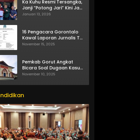
Ka Kuhu Resmi Tersangka,
Janji “Potong Jari” Kini Jadi
Bumerang
Januari 13, 2026
16 Pengacara Gorontalo
Kawal Laporan Jurnalis TV
One
November 15, 2025
Pemkab Gorut Angkat
Bicara Soal Dugaan Kasus
Asusila Oknum ASN
November 10, 2025
ndidikan