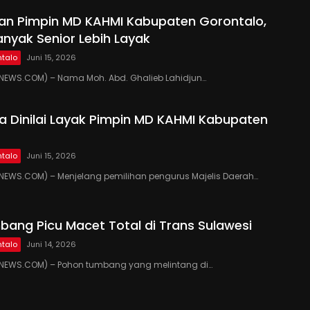
kan Pimpin MD KAHMI Kabupaten Gorontalo,
anyak Senior Lebih Layak
talo
Juni 15, 2026
EWS.COM) – Nama Moh. Abd. Ghalieb Lahidjun…
 Dinilai Layak Pimpin MD KAHMI Kabupaten
talo
Juni 15, 2026
EWS.COM) – Menjelang pemilihan pengurus Majelis Daerah…
ang Picu Macet Total di Trans Sulawesi
talo
Juni 14, 2026
EWS.COM) – Pohon tumbang yang melintang di…