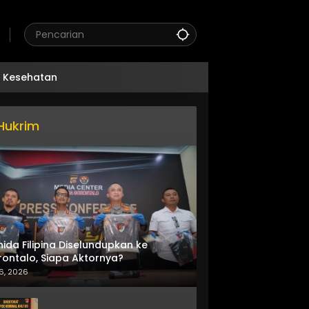
Kesehatan
Hukrim
nida Filipina Diselundupkan ke
ontalo, Siapa Aktornya?
6, 2026