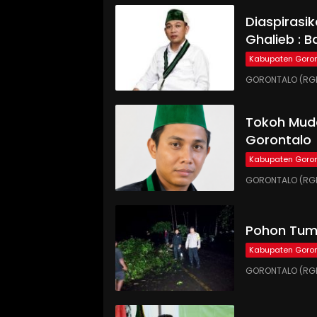
Diaspirasi
Ghalieb : B
Kabupaten Goron
GORONTALO (RGN
Tokoh Muda
Gorontalo
Kabupaten Goron
GORONTALO (RGN
Pohon Tumb
Kabupaten Goron
GORONTALO (RGN