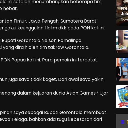
talo ini setelah menumbangkan beberapa tim
p hebat.
Pre
Jel
Ma
Nov
imantan Timur, Jawa Tengah, Sumatera Barat
Sa
gakui keunggulan Halim dkk pada PON kali ini.
i Bupati Gorontalo Nelson Pomalingo
yang diraih oleh tim takraw Gorontalo.
 PON Papua kali ini. Para pemain ini tercatat
n juga saya tidak kaget. Dari awal saya yakin
nang dalam kejuaran dunia Asian Games.” Ujar
mpinan saya sebagai Bupati Gorontalo membuat
uwoo Telaga, bahkan ada tugu kebesaran dari