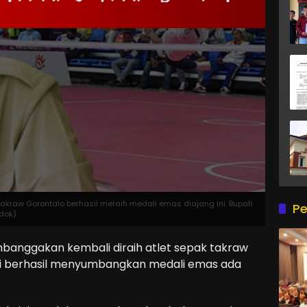
takraw Gorontalo berhasil meraih medali emas diajang ini. Bupati
Pe
:dok)
anggakan kembali diraih atlet sepak takraw
ini berhasil menyumbangkan medali emas ada