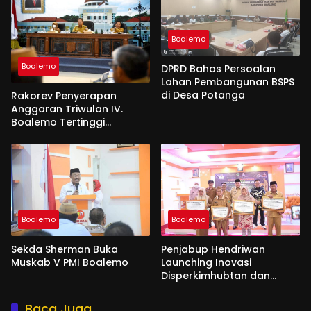
Boalemo
Boalemo
DPRD Bahas Persoalan
Lahan Pembangunan BSPS
di Desa Potanga
Rakorev Penyerapan
Anggaran Triwulan IV.
Boalemo Tertinggi
Realisasi Fisik 96,92 %
Boalemo
Boalemo
Sekda Sherman Buka
Penjabup Hendriwan
Muskab V PMI Boalemo
Launching Inovasi
Disperkimhubtan dan
Disdukcapil
Baca Juga