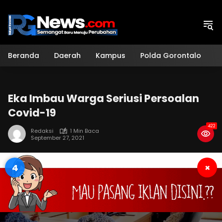
Langsung
ke
konten
Beranda
Daerah
Kampus
Polda Gorontalo
H
Eka Imbau Warga Seriusi Persoalan
Covid-19
422
Redaksi
1 Min Baca
September 27, 2021
3
×