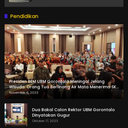
Pendidikan
Presiden BEM UBM Gorontalo Meningal Jelang
Wisuda. Orang Tua Berlinang Air Mata Menerima SKL
dan Pemasangan Salempang
November 6, 2023
Dua Bakal Calon Rektor UBM Gorontalo
Dinyatakan Gugur
Oktober 17, 2023