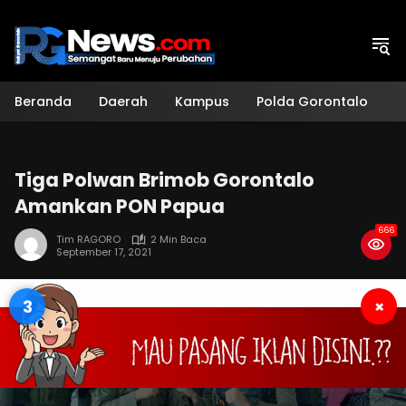
Langsung
ke
konten
Beranda
Daerah
Kampus
Polda Gorontalo
H
Tiga Polwan Brimob Gorontalo
Amankan PON Papua
666
Tim RAGORO
2 Min Baca
September 17, 2021
3
×