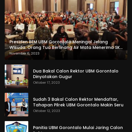
Presiden BEM UBM Gorontalo Meningal Jelang
Wisuda. Orang Tua Berlinang Air Mata Menerima SKL
dan Pemasangan Salempang
November 6, 2023
Dua Bakal Calon Rektor UBM Gorontalo
Dinyatakan Gugur
Oktober 17, 2023
Sudah 3 Bakal Calon Rektor Mendaftar,
Tahapan Pilrek UBM Gorontalo Makin Seru
Oktober 12, 2023
Panitia UBM Gorontalo Mulai Jaring Calon