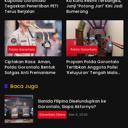
Kapolda Gorontalo
Ka Kuhu Resmi Tersangka,
Tegaskan Penertiban PETI
Janji “Potong Jari” Kini Jadi
Terus Berjalan
Bumerang
Polda Gorontalo
Polda Gorontalo
Ciptakan Rasa Aman,
Propam Polda Gorontalo
Polda Gorontalo Bentuk
Tertibkan Anggota Polisi
Satgas Anti Premanisme
‘Keluyuran’ Tengah Malam
di Tempat Hiburan
Baca Juga
Sianida Filipina Diselundupkan ke
Gorontalo, Siapa Aktornya?
Gorontalo Utara
Mei 6, 2026