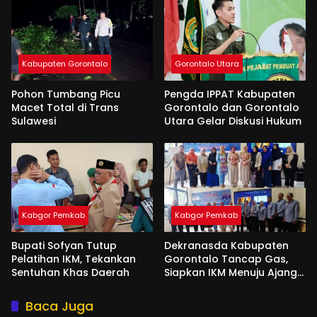
Kabupaten Gorontalo
Gorontalo Utara
Pohon Tumbang Picu
Pengda IPPAT Kabupaten
Macet Total di Trans
Gorontalo dan Gorontalo
Sulawesi
Utara Gelar Diskusi Hukum
Kabgor Pemkab
Kabgor Pemkab
Bupati Sofyan Tutup
Dekranasda Kabupaten
Pelatihan IKM, Tekankan
Gorontalo Tancap Gas,
Sentuhan Khas Daerah
Siapkan IKM Menuju Ajang
Peran Saka Nasional 2025
Baca Juga