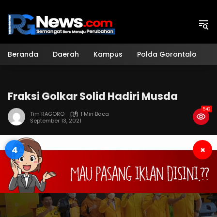
Langsung
ke
konten
Beranda
Daerah
Kampus
Polda Gorontalo
H
Fraksi Golkar Solid Hadiri Musda
542
Tim RAGORO
1 Min Baca
September 13, 2021
3
×