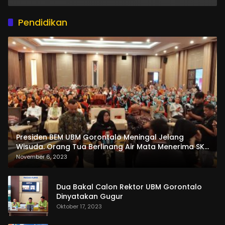
Pendidikan
Presiden BEM UBM Gorontalo Meningal Jelang
Wisuda. Orang Tua Berlinang Air Mata Menerima SKL
dan Pemasangan Salempang
November 6, 2023
Dua Bakal Calon Rektor UBM Gorontalo
Dinyatakan Gugur
Oktober 17, 2023