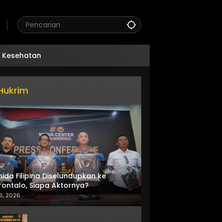
Kesehatan
Hukrim
nida Filipina Diselundupkan ke
ontalo, Siapa Aktornya?
6, 2026