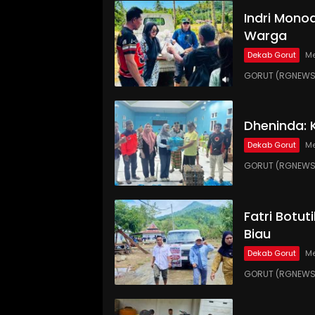
Indri Monoa
Warga
Dekab Gorut
Me
GORUT (RGNEWS.
Dheninda: 
Dekab Gorut
Me
GORUT (RGNEWS.C
Fatri Botut
Biau
Dekab Gorut
Me
GORUT (RGNEWS.