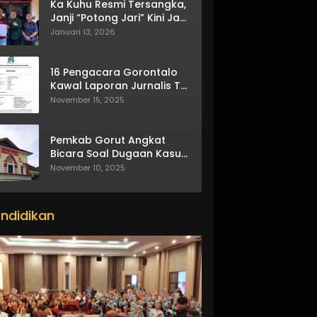
Ka Kuhu Resmi Tersangka,
Janji “Potong Jari” Kini Jadi
Bumerang
Januari 13, 2026
16 Pengacara Gorontalo
Kawal Laporan Jurnalis TV
One
November 15, 2025
Pemkab Gorut Angkat
Bicara Soal Dugaan Kasus
Asusila Oknum ASN
November 10, 2025
ndidikan