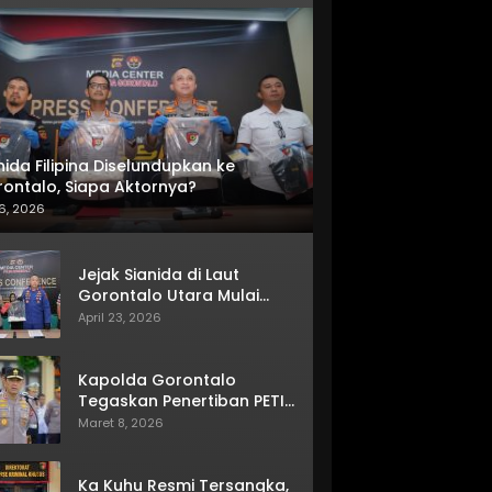
nida Filipina Diselundupkan ke
ontalo, Siapa Aktornya?
6, 2026
Jejak Sianida di Laut
Gorontalo Utara Mulai
Terkuak
April 23, 2026
Kapolda Gorontalo
Tegaskan Penertiban PETI
Terus Berjalan
Maret 8, 2026
Ka Kuhu Resmi Tersangka,