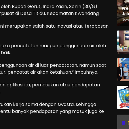
 oleh Bupati Gorut, Indra Yasin, Senin (30/8)
Pre
rpusat di Desa Titidu, Kecamatan Kwandang.
Jel
Ma
Nov
Sa
 ini merupakan salah satu inovasi atau terobosan
, maka pencatatan maupun penggunaan air oleh
baik.
a penggunaan air di luar pencatatan, namun saat
ukur, pencatat air akan ketahuan,” imbuhnya.
n aplikasi itu, pemasukan atau pendapatan
.
ukan kerja sama dengan swasta, sehingga
tentu banyak pendapatan yang masuk juga ke