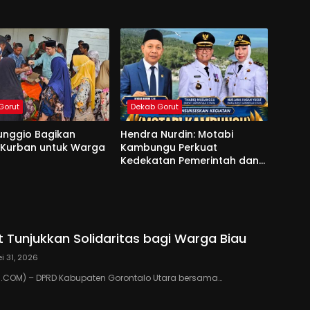
Gorut
Dekab Gorut
unggio Bagikan
Hendra Nurdin: Motabi
 Kurban untuk Warga
Kambungu Perkuat
Kedekatan Pemerintah dan
Warga
 Tunjukkan Solidaritas bagi Warga Biau
i 31, 2026
COM) – DPRD Kabupaten Gorontalo Utara bersama…