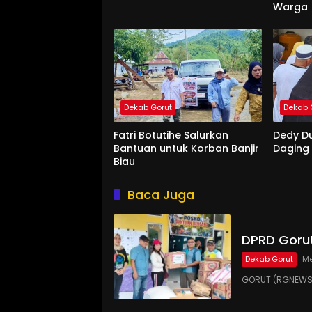
Warga
Dekab Gorut
Dekab 
Fatri Botutihe Salurkan
Dedy D
Bantuan untuk Korban Banjir
Daging
Biau
Baca Juga
DPRD Gorut
Dekab Gorut
Me
GORUT (RGNEWS.