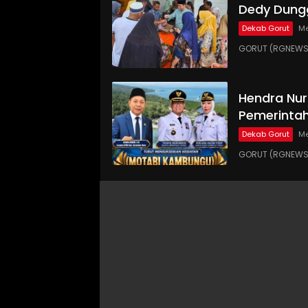
Dedy Dungg
Dekab Gorut
Me
GORUT (RGNEWS.
Hendra Nur
Pemerinta
Dekab Gorut
Me
GORUT (RGNEWS.