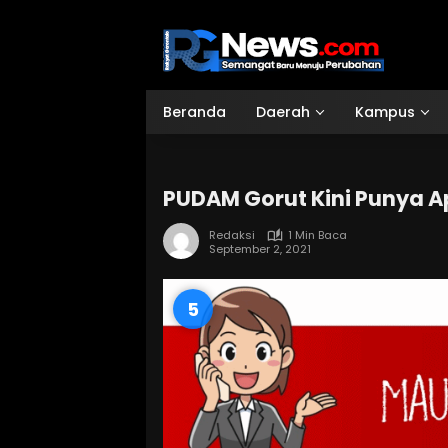
Langsung
ke
konten
Beranda
Daerah
Kampus
PUDAM Gorut Kini Punya Ap
Redaksi
1 Min Baca
September 2, 2021
4