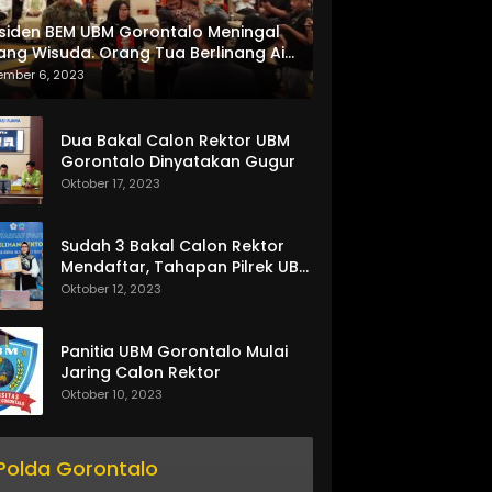
siden BEM UBM Gorontalo Meningal
ang Wisuda. Orang Tua Berlinang Air
ta Menerima SKL dan Pemasangan
ember 6, 2023
lempang
Dua Bakal Calon Rektor UBM
Gorontalo Dinyatakan Gugur
Oktober 17, 2023
Sudah 3 Bakal Calon Rektor
Mendaftar, Tahapan Pilrek UBM
Gorontalo Makin Seru
Oktober 12, 2023
Panitia UBM Gorontalo Mulai
Jaring Calon Rektor
Oktober 10, 2023
Polda Gorontalo