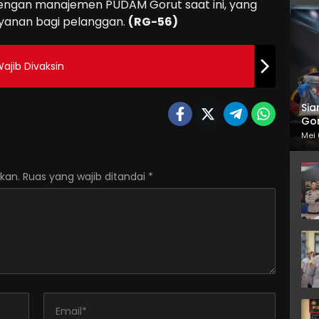
t dengan manajemen PUDAM Gorut saat ini, yang
yanan bagi pelanggan.
(RG-56)
jib Divaksin
Sia
Gor
Mei 
kan.
Ruas yang wajib ditandai
*