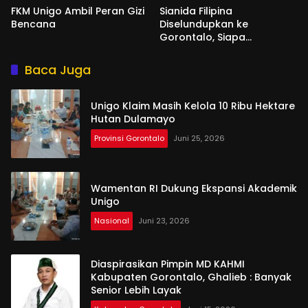
FKM Unigo Ambil Peran Gizi
Sianida Filipina
Bencana
Diselundupkan ke
Gorontalo, Siapa
Aktornya?
Baca Juga
Unigo Klaim Masih Kelola 10 Ribu Hektare
Hutan Dulamayo
Provinsi Gorontalo
Juni 25, 2026
Wamentan RI Dukung Ekspansi Akademik
Unigo
Nasional
Juni 23, 2026
Diaspirasikan Pimpin MD KAHMI
Kabupaten Gorontalo, Ghalieb : Banyak
Senior Lebih Layak