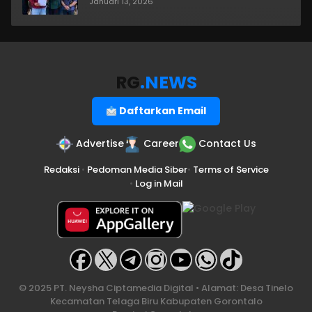
Januari 13, 2026
RG
.NEWS
Daftarkan Email
Advertise
Career
Contact Us
Redaksi
•
Pedoman Media Siber
•
Terms of Service
•
Log in Mail
© 2025 PT. Neysha Ciptamedia Digital • Alamat: Desa Tinelo
Kecamatan Telaga Biru Kabupaten Gorontalo