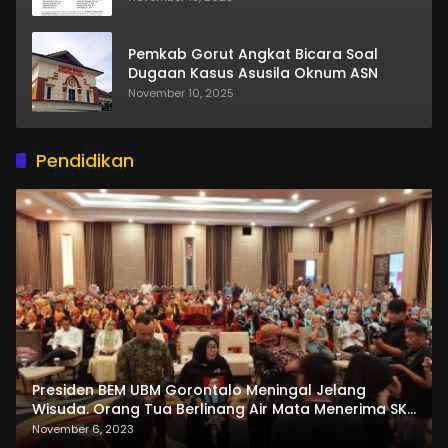
Pemkab Gorut Angkat Bicara Soal
Dugaan Kasus Asusila Oknum ASN
November 10, 2025
Pendidikan
Presiden BEM UBM Gorontalo Meningal Jelang
Wisuda. Orang Tua Berlinang Air Mata Menerima SKL
dan Pemasangan Salempang
November 6, 2023