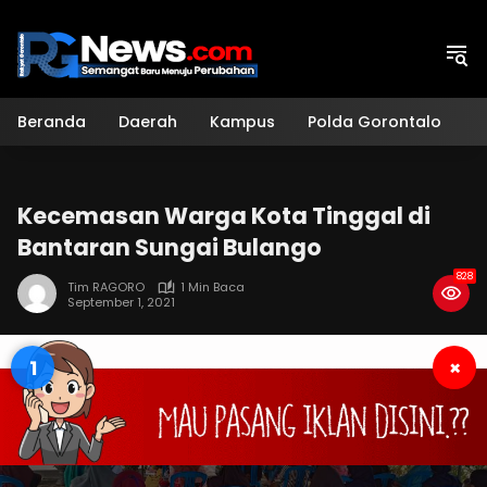
Langsung
ke
konten
Beranda
Daerah
Kampus
Polda Gorontalo
H
Kecemasan Warga Kota Tinggal di
Bantaran Sungai Bulango
828
Tim RAGORO
1 Min Baca
September 1, 2021
1
×