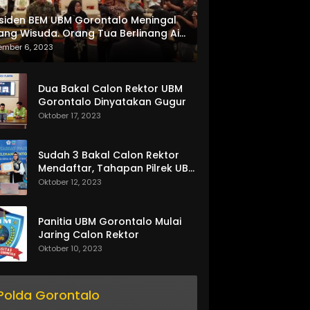
siden BEM UBM Gorontalo Meningal
ang Wisuda. Orang Tua Berlinang Air
ta Menerima SKL dan Pemasangan
ember 6, 2023
lempang
Dua Bakal Calon Rektor UBM
Gorontalo Dinyatakan Gugur
Oktober 17, 2023
Sudah 3 Bakal Calon Rektor
Mendaftar, Tahapan Pilrek UBM
Gorontalo Makin Seru
Oktober 12, 2023
Panitia UBM Gorontalo Mulai
Jaring Calon Rektor
Oktober 10, 2023
Polda Gorontalo