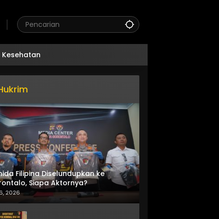
Kesehatan
Hukrim
nida Filipina Diselundupkan ke
ontalo, Siapa Aktornya?
6, 2026