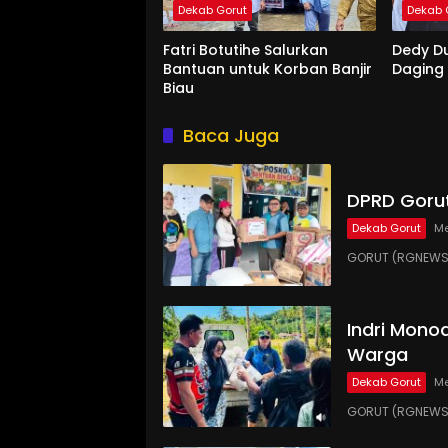
Dekab Gorut
Dekab 
Fatri Botutihe Salurkan
Dedy D
Bantuan untuk Korban Banjir
Daging
Biau
Baca Juga
DPRD Gorut
Dekab Gorut
Me
GORUT (RGNEWS.
Indri Monoa
Warga
Dekab Gorut
Me
GORUT (RGNEWS.