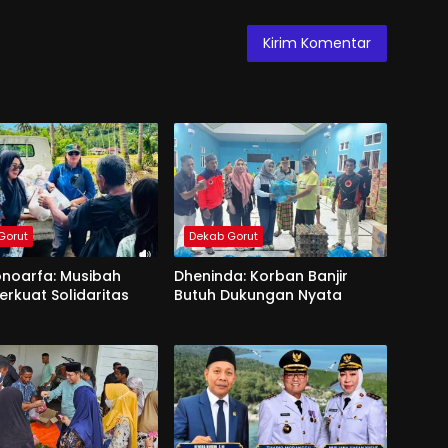
Gorut
Dekab Gorut
onoarfa: Musibah
Dheninda: Korban Banjir
erkuat Solidaritas
Butuh Dukungan Nyata