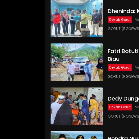
Dheninda: 
Dekab Gorut
Me
GORUT (RGNEWS.C
Fatri Botut
Biau
Dekab Gorut
Me
GORUT (RGNEWS.
Dedy Dungg
Dekab Gorut
Me
GORUT (RGNEWS.
Hendra Nur