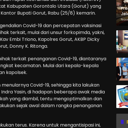
gkat Kabupaten Gorontalo Utara (Gorut) yang
Pre
 Kantor Bupati Gorut, Rabu (25/8) kemarin.
Jel
Ma
Nov
Sa
endalian Covid-19 dan percepatan vaksinasi
hak terkait, mulai dari unsur forkopimda, yakni,
Kav Embi Triono, Kapolres Gorut, AKBP Dicky
ut, Donny K. Ritonga.
pihak terkait penanganan Covid-19, diantaranya
ingkat kecamatan. Mulai dari kepala-kepala
an kapolsek.
h menularnya Covid-19, sehingga kita lakukan
 Indra Yasin, di hadapan beberapa awak media
gkah yang diambil, tentu mengoptimalkan dan
akukan sejak awal dalam rangka penanganan
akukan terus. Karena untuk mengantisipasi ini,