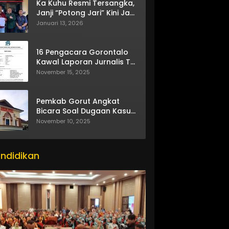
Ka Kuhu Resmi Tersangka,
Janji “Potong Jari” Kini Jadi
Bumerang
Januari 13, 2026
16 Pengacara Gorontalo
Kawal Laporan Jurnalis TV
One
November 15, 2025
Pemkab Gorut Angkat
Bicara Soal Dugaan Kasus
Asusila Oknum ASN
November 10, 2025
ndidikan