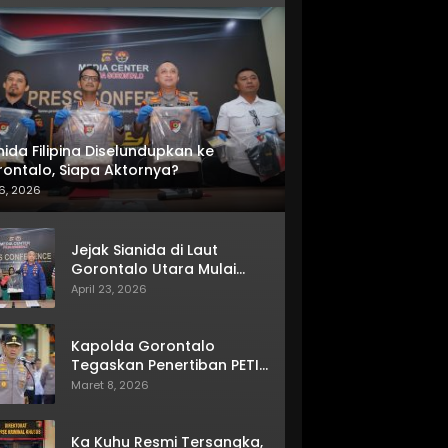
nida Filipina Diselundupkan ke
ontalo, Siapa Aktornya?
6, 2026
Jejak Sianida di Laut
Gorontalo Utara Mulai
Terkuak
April 23, 2026
Kapolda Gorontalo
Tegaskan Penertiban PETI
Terus Berjalan
Maret 8, 2026
Ka Kuhu Resmi Tersangka,