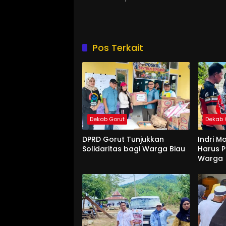
Pos Terkait
Dekab Gorut
Dekab 
DPRD Gorut Tunjukkan
Indri M
Solidaritas bagi Warga Biau
Harus P
Warga