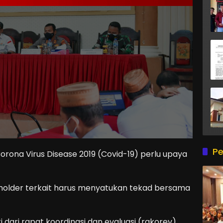
Pe
rona Virus Disease 2019 (Covid-19) perlu upaya
keholder terkait harus menyatukan tekad bersama
 dari rapat koordinasi dan evaluasi (rakorev)