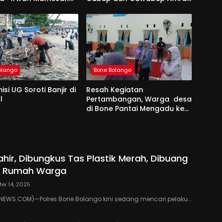
embawa Perubahan
Mustapa- Irwan Mamesah
olango
Bone Bolango
si UG Soroti Banjir di
Resah Kegiatan
l
Pertambangan, Warga desa
di Bone Pantai Mengadu ke
Aleg Femi Udoki
ahir, Dibungkus Tas Plastik Merah, Dibuang
g Rumah Warga
ei 14, 2025
EWS.COM)—Polres Bone Bolango kini sedang mencari pelaku…