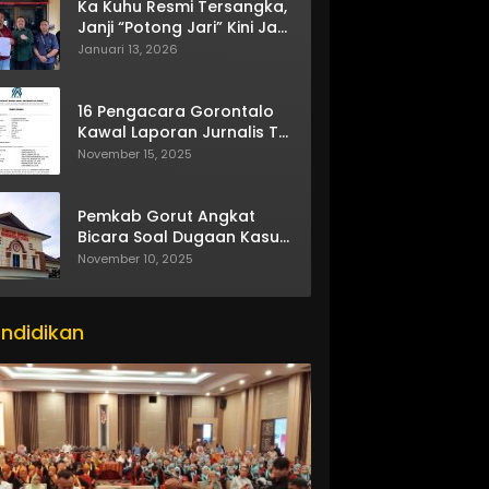
Ka Kuhu Resmi Tersangka,
Janji “Potong Jari” Kini Jadi
Bumerang
Januari 13, 2026
16 Pengacara Gorontalo
Kawal Laporan Jurnalis TV
One
November 15, 2025
Pemkab Gorut Angkat
Bicara Soal Dugaan Kasus
Asusila Oknum ASN
November 10, 2025
ndidikan