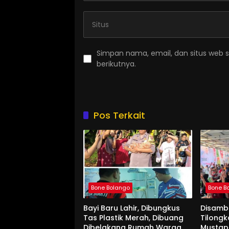
Simpan nama, email, dan situs web 
berikutnya.
Pos Terkait
Bone Bolango
Bone B
Bayi Baru Lahir, Dibungkus
Disamb
Tas Plastik Merah, Dibuang
Tilongk
Dibelakang Rumah Warga
Mustap