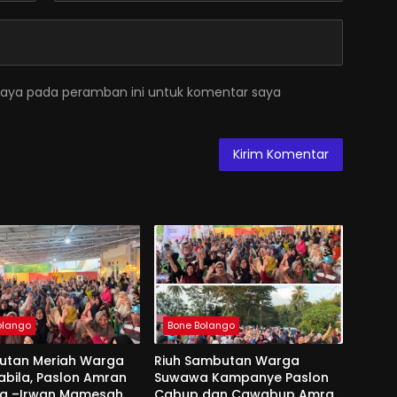
saya pada peramban ini untuk komentar saya
olango
Bone Bolango
utan Meriah Warga
Riuh Sambutan Warga
abila, Paslon Amran
Suwawa Kampanye Paslon
a –Irwan Mamesah
Cabup dan Cawabup Amran