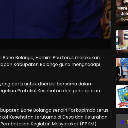
Pre
Jel
Ma
Nov
Sa
i Bone Bolango, Hamim Pou terus melakukan
iapan Kabupaten Bolango guna menghadapi
yang perlu untuk diseriusi bersama dalam
negakan Protokol Kesehatan dan percepatan
bupaten Bone Bolango sendiri Forkopimda terus
kol Kesehatan terutama di Desa dan Kelurahan
 Pembatasan Kegiatan Masyarakat (PPKM)