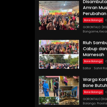
Disambutan
Amran Mus
Perubahan
Bone Bolango
O
GORONTALO (RG
Bongoime, Kec
Riuh Samb
Cabup dan
Mamesah
Bone Bolango
O
Editor : Sahril
Warga Korb
Bone Butuh
Bone Bolango
O
GORONTALO (RGN
Bolango. Provins