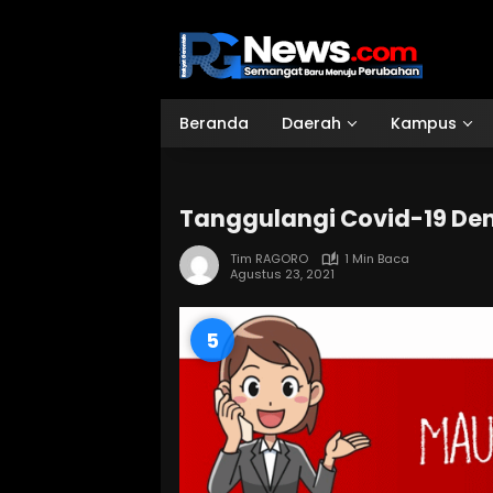
Langsung
ke
konten
Beranda
Daerah
Kampus
Tanggulangi Covid-19 De
Tim RAGORO
1 Min Baca
Agustus 23, 2021
3