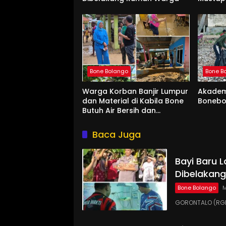
Sang P
Bone Bolango
Bone B
Warga Korban Banjir Lumpur
Akademi
dan Material di Kabila Bone
Bonebo
Butuh Air Bersih dan
Makanan
Baca Juga
Bayi Baru L
Dibelakan
Bone Bolango
M
GORONTALO (RGN