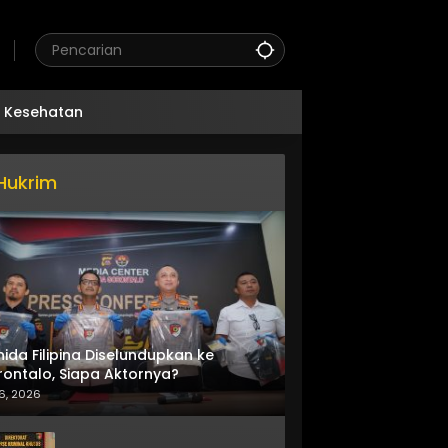
Kesehatan
Hukrim
nida Filipina Diselundupkan ke
ontalo, Siapa Aktornya?
6, 2026