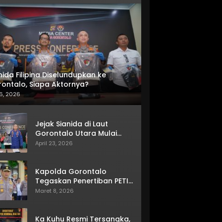
nida Filipina Diselundupkan ke
ontalo, Siapa Aktornya?
6, 2026
Jejak Sianida di Laut
Gorontalo Utara Mulai
Terkuak
April 23, 2026
Kapolda Gorontalo
Tegaskan Penertiban PETI
Terus Berjalan
Maret 8, 2026
Ka Kuhu Resmi Tersangka,