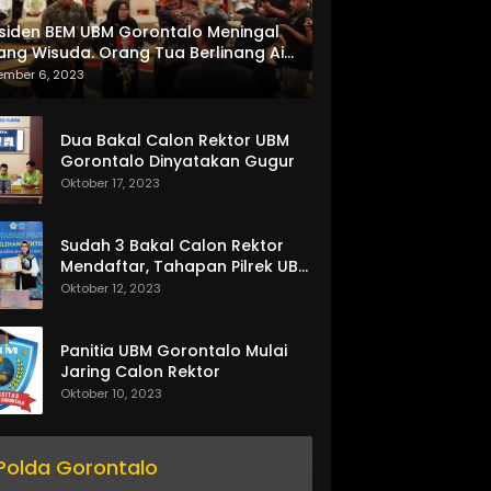
siden BEM UBM Gorontalo Meningal
ang Wisuda. Orang Tua Berlinang Air
ta Menerima SKL dan Pemasangan
ember 6, 2023
lempang
Dua Bakal Calon Rektor UBM
Gorontalo Dinyatakan Gugur
Oktober 17, 2023
Sudah 3 Bakal Calon Rektor
Mendaftar, Tahapan Pilrek UBM
Gorontalo Makin Seru
Oktober 12, 2023
Panitia UBM Gorontalo Mulai
Jaring Calon Rektor
Oktober 10, 2023
Polda Gorontalo