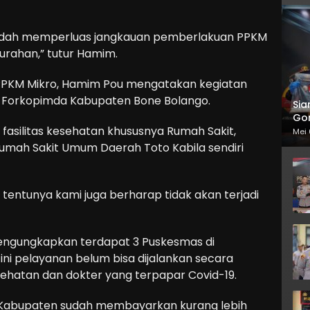
sudah memperluas jangkauan pemberlakuan PPKM
lurahan,” tutur Hamim.
PPKM Mikro, Hamim Pou mengatakan kegiatan
eh Forkopimda Kabupaten Bone Bolango.
Sia
Gor
fasilitas kesehatan khususnya Rumah Sakit,
Mei 
Rumah Sakit Umum Daerah Toto Kabila sendiri
 tentunya kami juga berharap tidak akan terjadi
engungkapkan terdapat 3 Puskesmas di
ni pelayanan belum bisa dijalankan secara
ehatan dan dokter yang terpapar Covid-19.
Kabupaten sudah membayarkan kurang lebih