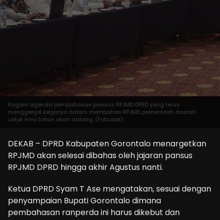
Ragam agenda pembahasan pansus RPJMD DPRD yang terus
menggenjot kerjanya dalam membahas RPJMD pemerintah daerah
untuk lima tahun akan datang. (Foto:dok)
DEKAB – DPRD Kabupaten Gorontalo menargetkan
RPJMD akan selesai dibahas oleh jajaran pansus
RPJMD DPRD hingga akhir Agustus nanti.
Ketua DPRD Syam T Ase mengatakan, sesuai dengan
penyampaian Bupati Gorontalo dimana
pembahasan ranperda ini harus dikebut dan