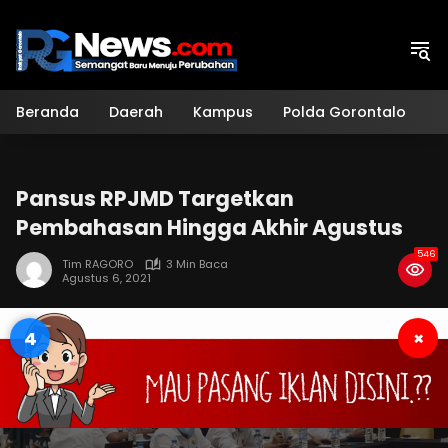
Langsung
ke
konten
Beranda
Daerah
Kampus
Polda Gorontalo
H
Pansus RPJMD Targetkan
Pembahasan Hingga Akhir Agustus
546
Tim RAGORO
3 Min Baca
Agustus 6, 2021
3
×