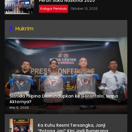
Peran Saka Nasional 2025
Kabgor Pemkab
Oktober 10, 2025
Hukrim
Sianida Filipina Diselundupkan ke Gorontalo, Siapa
Aktornya?
Mei 6, 2026
Ka Kuhu Resmi Tersangka, Janji
“Potong Jari” Kini Jadi Bumerang