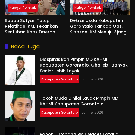
Kabgor Pemkab
Kabgor Pemkab
Bupati Sofyan Tutup
Dekranasda Kabupaten
Pelatihan IKM, Tekankan
Gorontalo Tancap Gas,
Sentuhan Khas Daerah
Siapkan IKM Menuju Ajang
Peran Saka Nasional 2025
Baca Juga
Diaspirasikan Pimpin MD KAHMI
Kabupaten Gorontalo, Ghalieb : Banyak
Senior Lebih Layak
Kabupaten Gorontalo
Juni 15, 2026
Tokoh Muda Dinilai Layak Pimpin MD
KAHMI Kabupaten Gorontalo
Kabupaten Gorontalo
Juni 15, 2026
Pohon Tumbang Picu Macet Total di