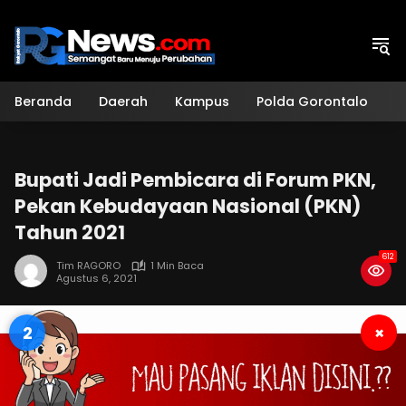
Langsung
ke
konten
Beranda
Daerah
Kampus
Polda Gorontalo
H
Bupati Jadi Pembicara di Forum PKN,
Pekan Kebudayaan Nasional (PKN)
Tahun 2021
612
Tim RAGORO
1 Min Baca
Agustus 6, 2021
1
×