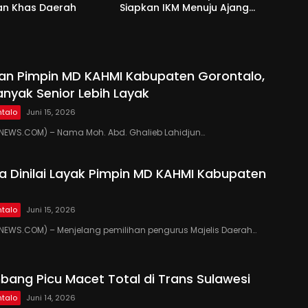
an Khas Daerah
Siapkan IKM Menuju Ajang
Peran Saka Nasional 2025
kan Pimpin MD KAHMI Kabupaten Gorontalo,
anyak Senior Lebih Layak
talo
Juni 15, 2026
EWS.COM) – Nama Moh. Abd. Ghalieb Lahidjun…
 Dinilai Layak Pimpin MD KAHMI Kabupaten
talo
Juni 15, 2026
EWS.COM) – Menjelang pemilihan pengurus Majelis Daerah…
ang Picu Macet Total di Trans Sulawesi
talo
Juni 14, 2026