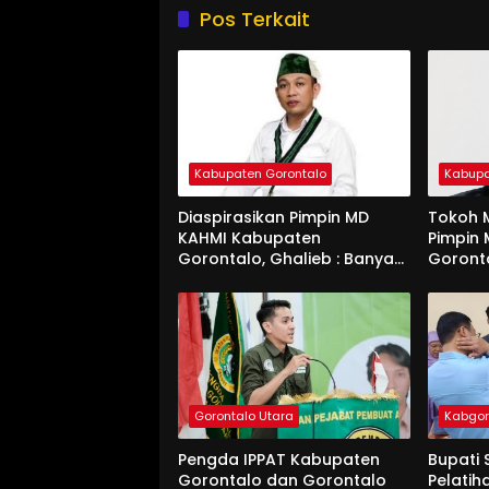
Pos Terkait
Kabupaten Gorontalo
Kabupa
Diaspirasikan Pimpin MD
Tokoh M
KAHMI Kabupaten
Pimpin
Gorontalo, Ghalieb : Banyak
Goront
Senior Lebih Layak
Gorontalo Utara
Kabgo
Pengda IPPAT Kabupaten
Bupati 
Gorontalo dan Gorontalo
Pelatih