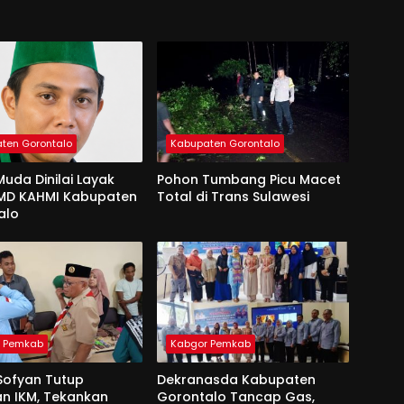
ten Gorontalo
Kabupaten Gorontalo
uda Dinilai Layak
Pohon Tumbang Picu Macet
 MD KAHMI Kabupaten
Total di Trans Sulawesi
alo
r Pemkab
Kabgor Pemkab
Sofyan Tutup
Dekranasda Kabupaten
an IKM, Tekankan
Gorontalo Tancap Gas,