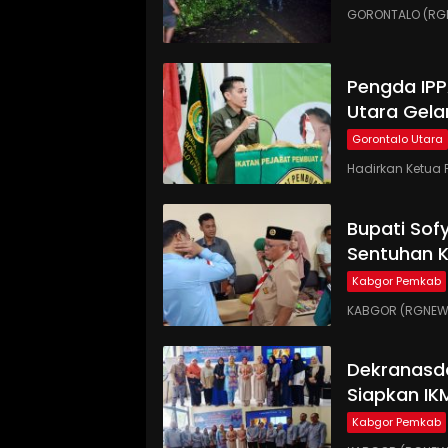
GORONTALO (RGN
Pengda IP
Utara Gela
Gorontalo Utara
Hadirkan Ketua 
Bupati Sof
Sentuhan 
Kabgor Pemkab
KABGOR (RGNEWS.
Dekranasd
Siapkan IK
Kabgor Pemkab