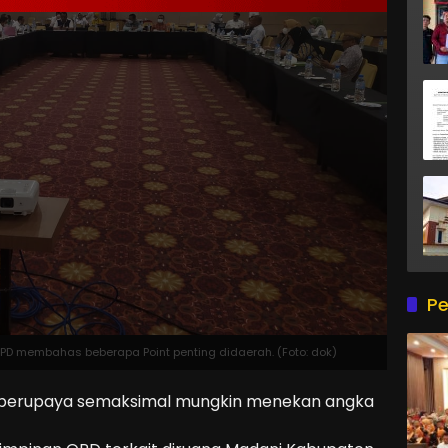
Pe
D membahas beberapa Point penting didaerah. (Foto: dok)
 berupaya semaksimal mungkin menekan angka