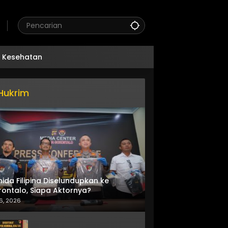
Kesehatan
Hukrim
nida Filipina Diselundupkan ke
ontalo, Siapa Aktornya?
6, 2026