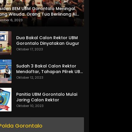
siden BEM UBM Gorontalo Meningal
ang Wisuda. Orang Tua Berlinang Air
ta Menerima SKL dan Pemasangan
ember 6, 2023
lempang
Dua Bakal Calon Rektor UBM
Gorontalo Dinyatakan Gugur
Oktober 17, 2023
Sudah 3 Bakal Calon Rektor
Mendaftar, Tahapan Pilrek UBM
Gorontalo Makin Seru
Oktober 12, 2023
Panitia UBM Gorontalo Mulai
Jaring Calon Rektor
Oktober 10, 2023
Polda Gorontalo