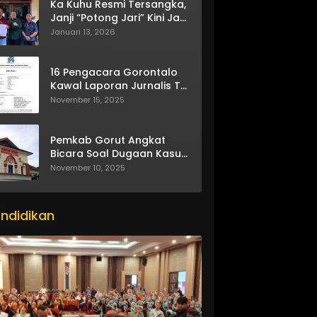
Ka Kuhu Resmi Tersangka,
Janji “Potong Jari” Kini Jadi
Bumerang
Januari 13, 2026
16 Pengacara Gorontalo
Kawal Laporan Jurnalis TV
One
November 15, 2025
Pemkab Gorut Angkat
Bicara Soal Dugaan Kasus
Asusila Oknum ASN
November 10, 2025
ndidikan