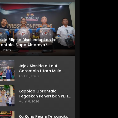
nida Filipina Diselundupkan ke
ontalo, Siapa Aktornya?
6, 2026
Jejak Sianida di Laut
Gorontalo Utara Mulai
Terkuak
April 23, 2026
Kapolda Gorontalo
Tegaskan Penertiban PETI
Terus Berjalan
Maret 8, 2026
Ka Kuhu Resmi Tersangka,