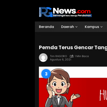
Langsung
ke
konten
Beranda
Daerah
Kampus
Pemda Terus Gencar Tan
Tim RAGORO
1 Min Baca
Agustus 6, 2021
2