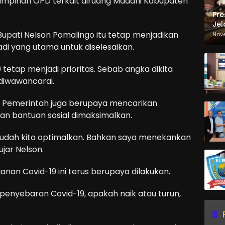
 pimpinan OPD terkait diruang Madani Kabupaten
Pre
Jel
Ma
Bupati Nelson Pomalingo itu tetap menjadikan
Nov
Sa
i yang utama untuk diselesaikan.
19 tetap menjadi prioritas. Sebab angka dikita
 diwawancarai.
. Pemerintah juga berupaya mencarikan
an bantuan sosial dimaksimalkan.
 sudah kita optimalkan. Bahkan saya menekankan
ujar Nelson.
nan Covid-19 ini terus berupaya dilakukan.
penyebaran Covid-19, apakah naik atau turun,