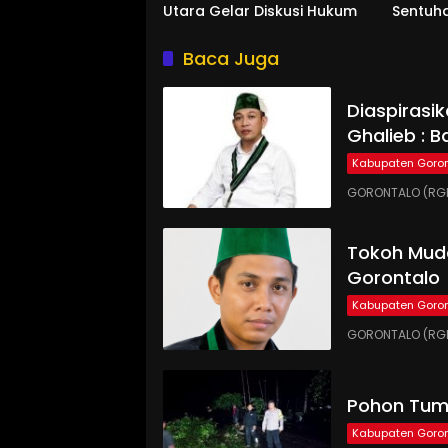
Utara Gelar Diskusi Hukum
Sentuh
Baca Juga
Diaspirasi
Ghalieb : B
Kabupaten Goron
GORONTALO (RGN
Tokoh Muda
Gorontalo
Kabupaten Goron
GORONTALO (RGN
Pohon Tumb
Kabupaten Goron