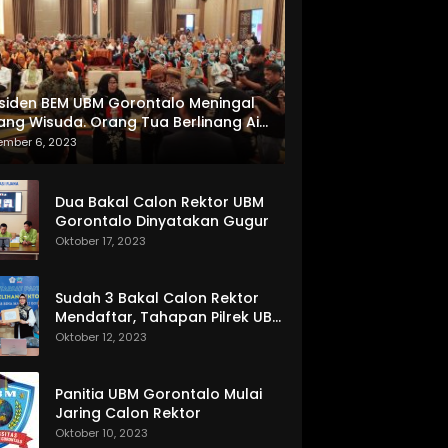
siden BEM UBM Gorontalo Meningal
ang Wisuda. Orang Tua Berlinang Air
ta Menerima SKL dan Pemasangan
ember 6, 2023
lempang
Dua Bakal Calon Rektor UBM
Gorontalo Dinyatakan Gugur
Oktober 17, 2023
Sudah 3 Bakal Calon Rektor
Mendaftar, Tahapan Pilrek UBM
Gorontalo Makin Seru
Oktober 12, 2023
Panitia UBM Gorontalo Mulai
Jaring Calon Rektor
Oktober 10, 2023