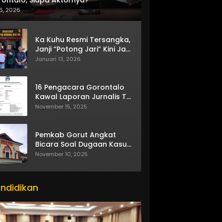
6, 2026
Ka Kuhu Resmi Tersangka,
Janji “Potong Jari” Kini Jadi
Bumerang
Januari 13, 2026
16 Pengacara Gorontalo
Kawal Laporan Jurnalis TV
One
November 15, 2025
Pemkab Gorut Angkat
Bicara Soal Dugaan Kasus
Asusila Oknum ASN
November 10, 2025
ndidikan