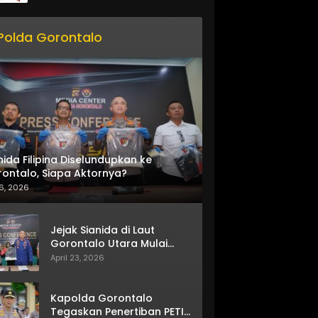
Polda Gorontalo
nida Filipina Diselundupkan ke
ontalo, Siapa Aktornya?
6, 2026
Jejak Sianida di Laut
Gorontalo Utara Mulai
Terkuak
April 23, 2026
Kapolda Gorontalo
Tegaskan Penertiban PETI