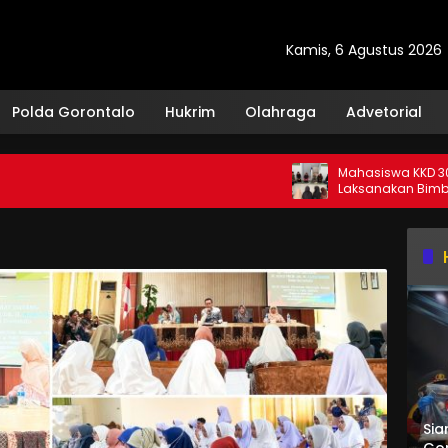
Kamis, 6 Agustus 2026
Polda Gorontalo
Hukrim
Olahraga
Advetorial
Mahasiswa KKD 30 Dulamay
Laksanakan Bimbingan Ba
bagi Santri TPQ Fastabiqul 
Sia
Gor