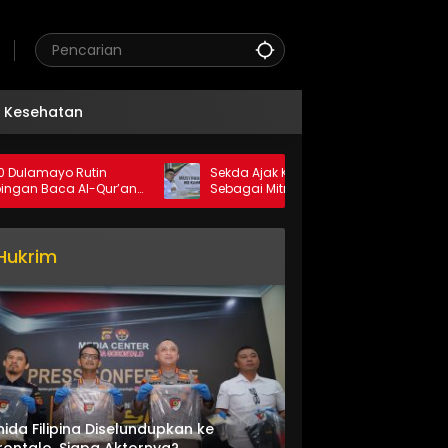
Kesehatan
o Rutin
Sekda Ajak KAHMI Perkuat Sinergi
ca Al-Qur’an
Sebagai Mitra Pemerintah
Khairat
Hukrim
nida Filipina Diselundupkan ke
ontalo, Siapa Aktornya?