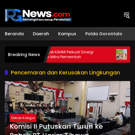
Langsung
ke
konten
Beranda
Daerah
Kampus
Polda Gorontalo
H
Sekda Ajak KAHMI Perkuat Sinergi
Dukung Ket
Breaking News
Sebagai Mitra Pemerintah
Mahasiswa
Apotek Hid
Pencemaran dan Kerusakan Lingkungan
Dekab Kabgor
Komisi II Putuskan Turun ke