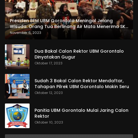
Presiden BEM UBM Gorontalo Meningal Jelang
Wisuda. Orang Tua Berlinang Air Mata Menerima SKL
dan Pemasangan Salempang
November 6, 2023
Dua Bakal Calon Rektor UBM Gorontalo
Dinyatakan Gugur
Oktober 17, 2023
Sudah 3 Bakal Calon Rektor Mendaftar,
Tahapan Pilrek UBM Gorontalo Makin Seru
Oktober 12, 2023
Panitia UBM Gorontalo Mulai Jaring Calon
Rektor
Oktober 10, 2023