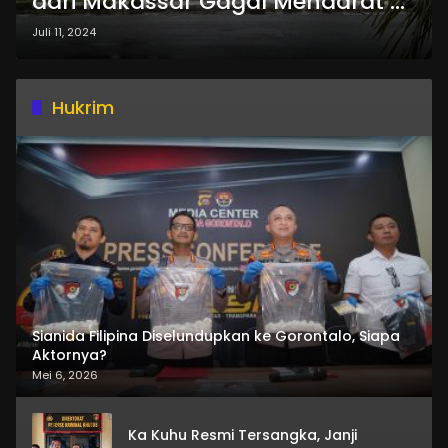
dari Makassar Gagal Mendarat di
Bandara Djalaludin Gorontalo
Juli 11, 2024
Hukrim
Sianida Filipina Diselundupkan ke Gorontalo, Siapa
Aktornya?
Mei 6, 2026
Ka Kuhu Resmi Tersangka, Janji