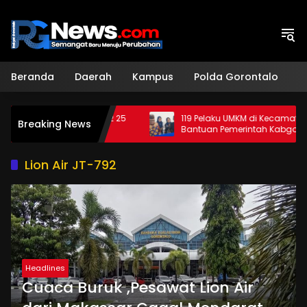
Langsung
ke
konten
Beranda
Daerah
Kampus
Polda Gorontalo
H
pat Diskon BPP S2 25
119 Pelaku UMKM di Kecamatan Dapat
Breaking News
Bantuan Pemerintah Kabgor
Lion Air JT-792
Headlines
Cuaca Buruk ,Pesawat Lion Air