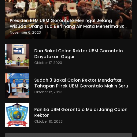
Presiden BEM UBM Gorontalo Meningal Jelang
Wisuda. Orang Tua Berlinang Air Mata Menerima SKL
dan Pemasangan Salempang
November 6, 2023
Dua Bakal Calon Rektor UBM Gorontalo
Dinyatakan Gugur
Oktober 17, 2023
Sudah 3 Bakal Calon Rektor Mendaftar,
Tahapan Pilrek UBM Gorontalo Makin Seru
Oktober 12, 2023
Panitia UBM Gorontalo Mulai Jaring Calon
Rektor
Oktober 10, 2023