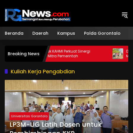
Langsung
ke
konten
Beranda
Daerah
Kampus
Polda Gorontalo
H
Sekda Ajak KAHMI Perkuat Sinergi
Dukung Keta
Breaking News
Sebagai Mitra Pemerintah
Mahasiswa K
Apotek Hidu
Kuliah Kerja Pengabdian
Universitas Gorontalo
LP3M-UG Latih Dosen untuk