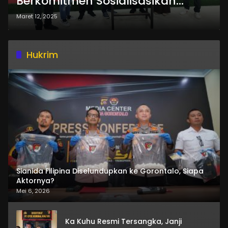
Berkomitmen Sosialisasikan
Keterbukaan Informasi Publik
Maret 12, 2025
Hukrim
Sianida Filipina Diselundupkan ke Gorontalo, Siapa
Aktornya?
Mei 6, 2026
Ka Kuhu Resmi Tersangka, Janji