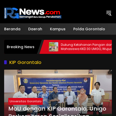
Langsung
ke
konten
Beranda
Daerah
Kampus
Polda Gorontalo
H
t Sinergi
Dukung Ketahanan Pangan dan KL,
Breaking News
tah
Mahasiswa KKD 30 UMGO, Wujudkan
Apotek Hidup Di Desa Dulamayo
KIP Gorontalo
Universitas Gorontalo
MoU dengan KIP Gorontalo, Unigo