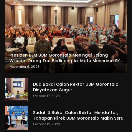
Presiden BEM UBM Gorontalo Meningal Jelang
Wisuda. Orang Tua Berlinang Air Mata Menerima SKL
dan Pemasangan Salempang
November 6, 2023
Dua Bakal Calon Rektor UBM Gorontalo
Dinyatakan Gugur
Oktober 17, 2023
Sudah 3 Bakal Calon Rektor Mendaftar,
Tahapan Pilrek UBM Gorontalo Makin Seru
Oktober 12, 2023