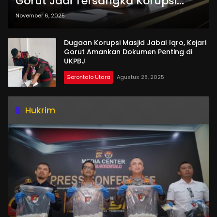
Gorut Jadi Tersangka Korupsi
Penyertaan Modal
November 6, 2025
Dugaan Korupsi Masjid Jabal Iqro, Kejari
Gorut Amankan Dokumen Penting di
UKPBJ
Gorontalo Utara
Agustus 28, 2025
Hukrim