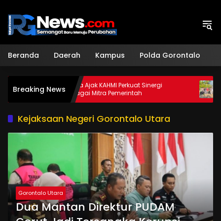
Langsung
ke
konten
Beranda
Daerah
Kampus
Polda Gorontalo
H
Sekda Ajak KAHMI Perkuat Sinergi
Dukung K
Breaking News
Sebagai Mitra Pemerintah
Mahasis
Apotek H
Kejaksaan Negeri Gorontalo Utara
Gorontalo Utara
Dua Mantan Direktur PUDAM