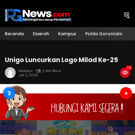
Langsung
ke
konten
Beranda
Daerah
Kampus
Polda Gorontalo
H
Unigo Luncurkan Logo Milad Ke-25
172
Redaksi
2 Min Baca
Juli 2, 2026
2
×