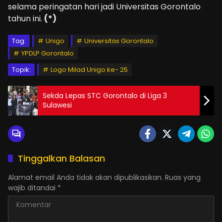
selama peringatan hari jadi Universitas Gorontalo
tahun ini.
(*)
Tag:
Unigo
Universitas Gorontalo
YPDLP Gorontalo
Topik:
Logo Milad Unigo ke- 25
Sekda Lepas STC Gorontalo di Liga 3
Sulawesi
Tinggalkan Balasan
Alamat email Anda tidak akan dipublikasikan.
Ruas yang
wajib ditandai
*