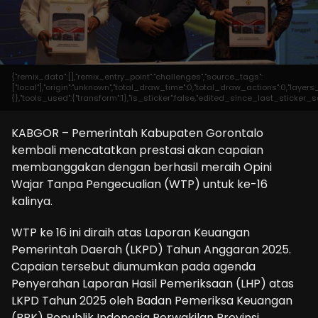
{"remix_data":[],"remix_entry_point":"challenges","source_tags":
["local"],"origin":"unknown","total_draw_time":0,"total_draw_actions":0,"laye
{},"tools_used":{"transform":1},"is_sticker":false,"edited_since_last_sticker_s
KABGOR – Pemerintah Kabupaten Gorontalo
kembali mencatatkan prestasi akan capaian
membanggakan dengan berhasil meraih Opini
Wajar Tanpa Pengecualian (WTP) untuk ke-16
kalinya.
WTP ke 16 ini diraih atas Laporan Keuangan
Pemerintah Daerah (LKPD) Tahun Anggaran 2025.
Capaian tersebut diumumkan pada agenda
Penyerahan Laporan Hasil Pemeriksaan (LHP) atas
LKPD Tahun 2025 oleh Badan Pemeriksa Keuangan
(BPK) Republik Indonesia Perwakilan Provinsi