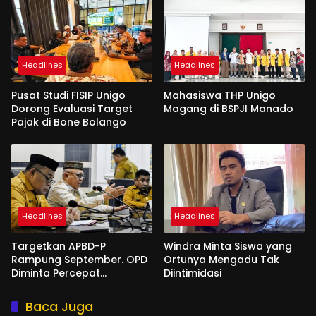
Headlines
Headlines
Pusat Studi FISIP Unigo
Mahasiswa THP Unigo
Dorong Evaluasi Target
Magang di BSPJI Manado
Pajak di Bone Bolango
Headlines
Headlines
Targetkan APBD-P
Windra Minta Siswa yang
Rampung September. OPD
Ortunya Mengadu Tak
Diminta Percepat
Diintimidasi
Penyusunan
Baca Juga