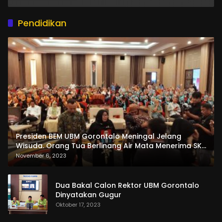
Pendidikan
Presiden BEM UBM Gorontalo Meningal Jelang
Wisuda. Orang Tua Berlinang Air Mata Menerima SKL
dan Pemasangan Salempang
November 6, 2023
Dua Bakal Calon Rektor UBM Gorontalo
Dinyatakan Gugur
Oktober 17, 2023