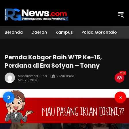
Langsung
ke
konten
Beranda
Daerah
Kampus
Polda Gorontalo
H
Pemda Kabgor Raih WTP Ke-16,
Perdana di Era Sofyan – Tonny
289
Mohammad Tuna
2 Min Baca
Mei 25, 2026
1
×