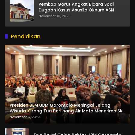
Pemkab Gorut Angkat Bicara Soal
Dugaan Kasus Asusila Oknum ASN
November 10, 2025
Pendidikan
Presiden BEM UBM Gorontalo Meningal Jelang
Wisuda. Orang Tua Berlinang Air Mata Menerima SKL
dan Pemasangan Salempang
November 6, 2023