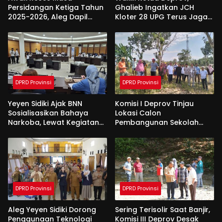
Persidangan Ketiga Tahun
Ghalieb Ingatkan JCH
2025-2026, Aleg Dapil
Kloter 28 UPG Terus Jaga
Bone Bolango Dapat
Kekompakan Saat Di
Apresiasi Dari Pemda
Tanah Suci
DPRD Provinsi
DPRD Provinsi
Yeyen Sidiki Ajak BNN
Komisi I Deprov Tinjau
Sosialisasikan Bahaya
Lokasi Calon
Narkoba, Lewat Kegiatan
Pembangunan Sekolah
Reses Aleg
Garuda di Gorut
DPRD Provinsi
DPRD Provinsi
Aleg Yeyen Sidiki Dorong
Sering Terisolir Saat Banjir,
Penggunaan Teknologi
Komisi III Deprov Desak