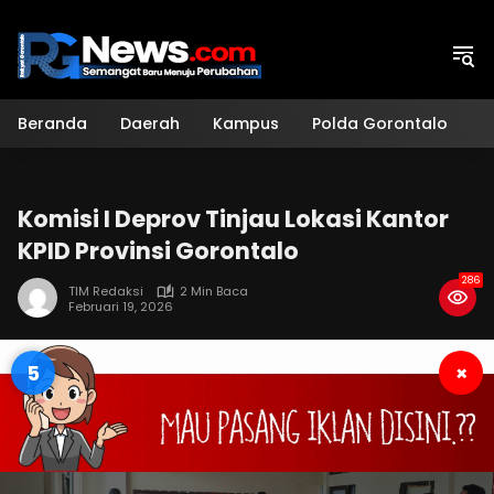
Langsung
ke
konten
Beranda
Daerah
Kampus
Polda Gorontalo
H
Komisi I Deprov Tinjau Lokasi Kantor
KPID Provinsi Gorontalo
286
TIM Redaksi
2 Min Baca
Februari 19, 2026
4
×