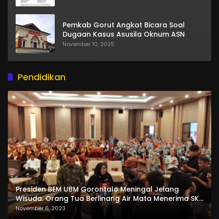
Pemkab Gorut Angkat Bicara Soal
Dugaan Kasus Asusila Oknum ASN
November 10, 2025
Pendidikan
Presiden BEM UBM Gorontalo Meningal Jelang
Wisuda. Orang Tua Berlinang Air Mata Menerima SKL
dan Pemasangan Salempang
November 6, 2023