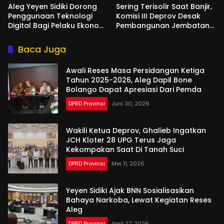
Aleg Yeyen Sidiki Dorong
Sering Terisolir Saat Banjir,
Penggunaan Teknologi
Komisi III Deprov Desak
Digital Bagi Pelaku Ekonomi
Pembangunan Jembatan
Di Bone Bolango
Gantung di Desa Modelidu
Baca Juga
Awali Reses Masa Persidangan Ketiga
Tahun 2025-2026, Aleg Dapil Bone
Bolango Dapat Apresiasi Dari Pemda
DPRD Provinsi
Juni 30, 2026
Wakili Ketua Deprov, Ghalieb Ingatkan
JCH Kloter 28 UPG Terus Jaga
Kekompakan Saat Di Tanah Suci
DPRD Provinsi
Mei 11, 2026
Yeyen Sidiki Ajak BNN Sosialisasikan
Bahaya Narkoba, Lewat Kegiatan Reses
Aleg
DPRD Provinsi
April 27, 2026