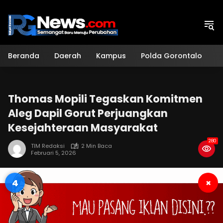
Langsung
ke
konten
Beranda
Daerah
Kampus
Polda Gorontalo
H
Thomas Mopili Tegaskan Komitmen
Aleg Dapil Gorut Perjuangkan
Kesejahteraan Masyarakat
280
TIM Redaksi
2 Min Baca
Februari 5, 2026
4
×