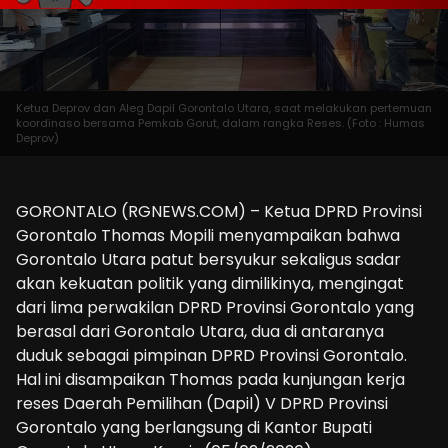
Ketua Deprov dan Aleg Dapil Gorontalo Utara, saat melakukan pertemuan
koordinaso bersama Pemkab Gorut, dalam rangka Reses. (Foto : Humas
Deprov)
GORONTALO (RGNEWS.COM) – Ketua DPRD Provinsi
Gorontalo Thomas Mopili menyampaikan bahwa
Gorontalo Utara patut bersyukur sekaligus sadar
akan kekuatan politik yang dimilikinya, mengingat
dari lima perwakilan DPRD Provinsi Gorontalo yang
berasal dari Gorontalo Utara, dua di antaranya
duduk sebagai pimpinan DPRD Provinsi Gorontalo.
Hal ini disampaikan Thomas pada kunjungan kerja
reses Daerah Pemilihan (Dapil) V DPRD Provinsi
Gorontalo yang berlangsung di Kantor Bupati