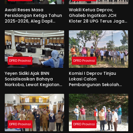
Awali Reses Masa
Wakili Ketua Deprov,
Persidangan Ketiga Tahun
Ghalieb Ingatkan JCH
2025-2026, Aleg Dapil
Kloter 28 UPG Terus Jaga
Bone Bolango Dapat
Kekompakan Saat Di
Apresiasi Dari Pemda
Tanah Suci
DPRD Provinsi
DPRD Provinsi
Yeyen Sidiki Ajak BNN
Komisi I Deprov Tinjau
Sosialisasikan Bahaya
Lokasi Calon
Narkoba, Lewat Kegiatan
Pembangunan Sekolah
Reses Aleg
Garuda di Gorut
DPRD Provinsi
DPRD Provinsi