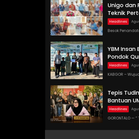
Unigo dan
Teknik Pe
Headlines
Agus
Besok Penandat
YBM Insan 
Pondok Qur
Headlines
Agus
KABGOR – Wujud
Tepis Tudi
Bantuan UM
Headlines
Agus
GORONTALO — ” 