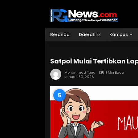
Langsung
ke
konten
Beranda
Daerah
Kampus
Satpol Mulai Tertibkan La
Mohammad Tuna
1 Min Baca
Januari 30, 2026
3