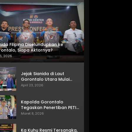
nida Filipina Diselundupkan ke
ontalo, Siapa Aktornya?
6, 2026
Jejak Sianida di Laut
Gorontalo Utara Mulai
Terkuak
April 23, 2026
Kapolda Gorontalo
Tegaskan Penertiban PETI
Terus Berjalan
Maret 8, 2026
Ka Kuhu Resmi Tersangka,