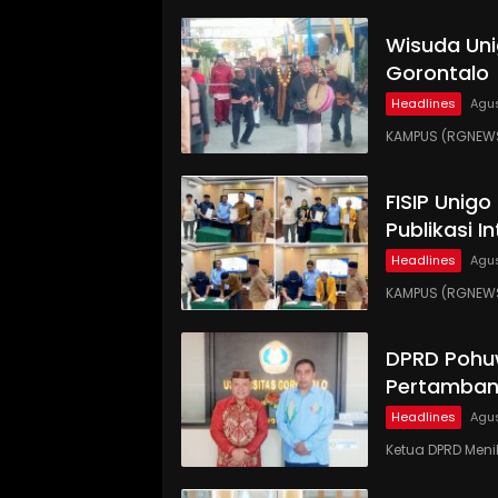
Wisuda Uni
Gorontalo
Headlines
Agus
KAMPUS (RGNEWS
FISIP Unig
Publikasi I
Headlines
Agus
KAMPUS (RGNEWS.
DPRD Pohu
Pertamban
Headlines
Agus
Ketua DPRD Meni