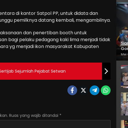
ntara di kantor Satpol PP, untuk didata dan
enunggu pemilknya datang kembali, mengambilnya.
elaksanaan dan penertiban booth untuk
an bagi pelaku pedagang kaki lima menjadi tidak
Sia
nara yg menjadi ikon masyarakat Kabupaten
Gor
Mei 
 Sertijab Sejumlah Pejabat Setwan
kan.
Ruas yang wajib ditandai
*