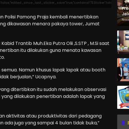
er":false,"edited_since_last_sticker_save":true,"containsFTESticker":false}
Pre
Jel
n Polisi Pamong Praja kembali menertibkan
Ma
Nov
ng dikawasan menara pakaya tower, Jumat
Sa
abid Trantib Muh.Eka Putra Olii ,S.STP , M.Si saat
nertiban itu dilakukan guna menata kawasan
to.
n semua. Namun khusus lapak lapak atau booth
idak berjualan,” Ucapnya.
yang ditertibkan itu sudah melakukan observasi
yang dilakukan penertiban adalah lapak yang
n aktivitas atau produktivitas dari pedagang
an ada juga yang sampai 4 bulan tidak buka,”