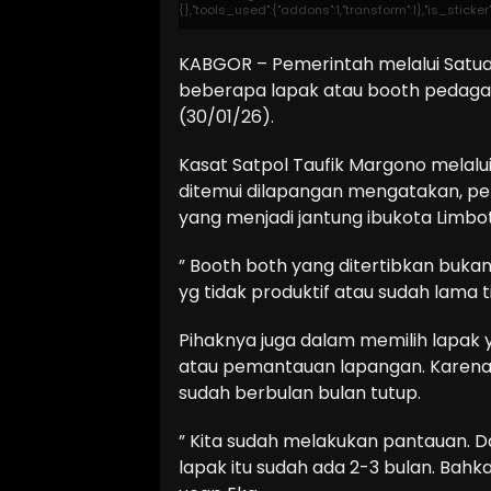
{},"tools_used":{"addons":1,"transform":1},"is_stick
KABGOR – Pemerintah melalui Satua
beberapa lapak atau booth pedaga
(30/01/26).
Kasat Satpol Taufik Margono melalui K
ditemui dilapangan mengatakan, pe
yang menjadi jantung ibukota Limbo
” Booth both yang ditertibkan buka
yg tidak produktif atau sudah lama t
Pihaknya juga dalam memilih lapak 
atau pemantauan lapangan. Karena 
sudah berbulan bulan tutup.
” Kita sudah melakukan pantauan. Da
lapak itu sudah ada 2-3 bulan. Bahk