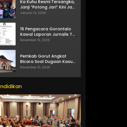
Ka Kuhu Resmi Tersangka,
Janji “Potong Jari” Kini Jadi
Bumerang
Januari 13, 2026
16 Pengacara Gorontalo
Kawal Laporan Jurnalis TV
One
November 15, 2025
Pemkab Gorut Angkat
Bicara Soal Dugaan Kasus
Asusila Oknum ASN
November 10, 2025
ndidikan
itor_actions":