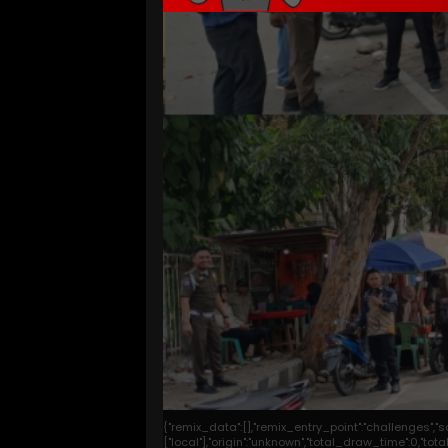
{"remix_data":[],"remix_entry_point":"challenges","
["local"],"origin":"unknown","total_draw_time":0,"t