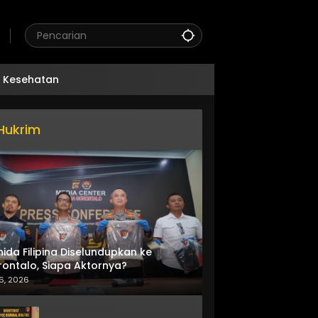
Kesehatan
Hukrim
nida Filipina Diselundupkan ke
ontalo, Siapa Aktornya?
6, 2026