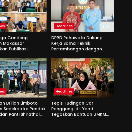
nes
Headlines
nigo Gandeng
DPRD Pohuwato Dukung
h Makassar
Kerja Sama Teknik
kan Publikasi
Pertambangan dengan
sional
Unigo
nes
Headlines
an Brilian Limboto
Tepis Tudingan Cari
an Sedekah ke Pondok
Panggung. dr. Yanti
dan Panti Shirathal
Tegaskan Bantuan UMKM
Bengsol
Aspirasi dan Harapan
Rakyat