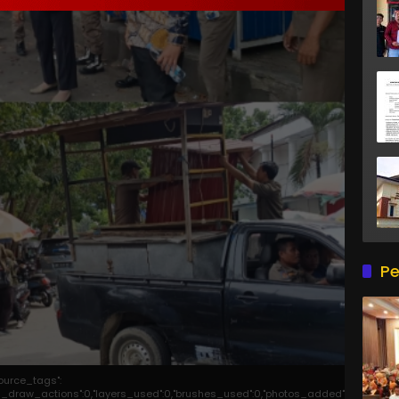
Pe
source_tags":
otal_draw_actions":0,"layers_used":0,"brushes_used":0,"photos_added":0,"total_ed