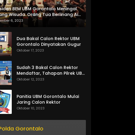
siden BEM UBM Gorontalo Meningal
ang Wisuda. Orang Tua Berlinang Air
ta Menerima SKL dan Pemasangan
ember 6, 2023
lempang
Dua Bakal Calon Rektor UBM
Gorontalo Dinyatakan Gugur
Oktober 17, 2023
Sudah 3 Bakal Calon Rektor
Mendaftar, Tahapan Pilrek UBM
Gorontalo Makin Seru
Oktober 12, 2023
Panitia UBM Gorontalo Mulai
Jaring Calon Rektor
Oktober 10, 2023
Polda Gorontalo