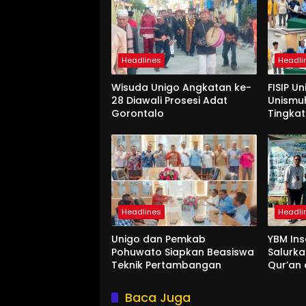
Headlines
Headli
Wisuda Unigo Angkatan ke-
FISIP U
28 Diawali Prosesi Adat
Unismu
Gorontalo
Tingkat
Interna
Headlines
Headli
Unigo dan Pemkab
YBM Ins
Pohuwato Siapkan Beasiswa
Salurk
Teknik Pertambangan
Qur’an 
Ummah 
Baca Juga