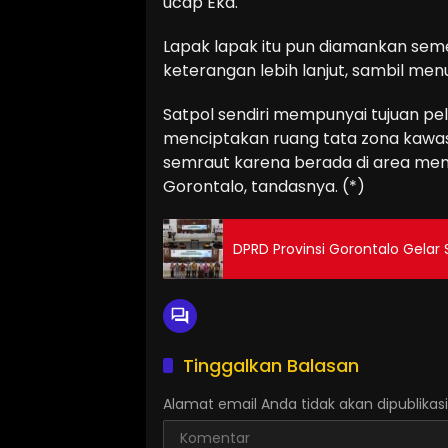
ucap Eka.
Lapak lapak itu pun diamankan seme
keterangan lebih lanjut, sambil m
Satpol sendiri mempunyai tujuan p
menciptakan ruang tata zona kawas
semraut karena berada di area me
Gorontalo, tandasnya. (*)
DPRD Provinsi Gorontalo Gelar
Tinggalkan Balasan
Alamat email Anda tidak akan dipublikasi