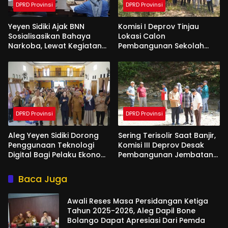
DPRD Provinsi
DPRD Provinsi
Yeyen Sidiki Ajak BNN
Komisi I Deprov Tinjau
Sosialisasikan Bahaya
Lokasi Calon
Narkoba, Lewat Kegiatan
Pembangunan Sekolah
Reses Aleg
Garuda di Gorut
DPRD Provinsi
DPRD Provinsi
Aleg Yeyen Sidiki Dorong
Sering Terisolir Saat Banjir,
Penggunaan Teknologi
Komisi III Deprov Desak
Digital Bagi Pelaku Ekonomi
Pembangunan Jembatan
Di Bone Bolango
Gantung di Desa Modelidu
Baca Juga
Awali Reses Masa Persidangan Ketiga
Tahun 2025-2026, Aleg Dapil Bone
Bolango Dapat Apresiasi Dari Pemda