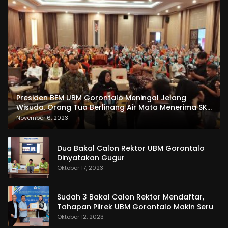
Presiden BEM UBM Gorontalo Meningal Jelang
Wisuda. Orang Tua Berlinang Air Mata Menerima SKL
dan Pemasangan Salempang
November 6, 2023
Dua Bakal Calon Rektor UBM Gorontalo
Dinyatakan Gugur
Oktober 17, 2023
Sudah 3 Bakal Calon Rektor Mendaftar,
Tahapan Pilrek UBM Gorontalo Makin Seru
Oktober 12, 2023