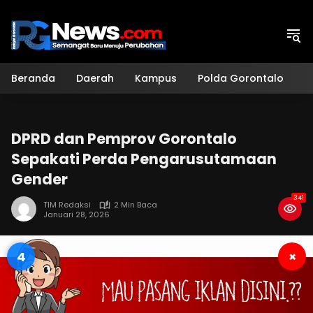
Langsung
ke
konten
Beranda
Daerah
Kampus
Polda Gorontalo
H
DPRD dan Pemprov Gorontalo
Sepakati Perda Pengarusutamaan
Gender
341
TIM Redaksi
2 Min Baca
Januari 28, 2026
3
×