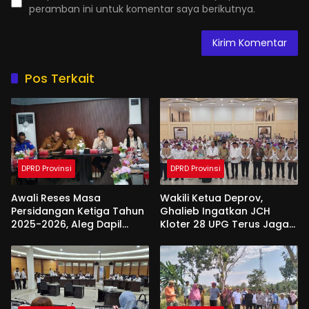
peramban ini untuk komentar saya berikutnya.
Pos Terkait
DPRD Provinsi
DPRD Provinsi
Awali Reses Masa
Wakili Ketua Deprov,
Persidangan Ketiga Tahun
Ghalieb Ingatkan JCH
2025-2026, Aleg Dapil
Kloter 28 UPG Terus Jaga
Bone Bolango Dapat
Kekompakan Saat Di
Apresiasi Dari Pemda
Tanah Suci