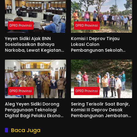
DPRD Provinsi
DPRD Provinsi
Yeyen Sidiki Ajak BNN
Komisi I Deprov Tinjau
Sosialisasikan Bahaya
Lokasi Calon
Narkoba, Lewat Kegiatan
Pembangunan Sekolah
Reses Aleg
Garuda di Gorut
DPRD Provinsi
DPRD Provinsi
Aleg Yeyen Sidiki Dorong
Sering Terisolir Saat Banjir,
Penggunaan Teknologi
Komisi III Deprov Desak
Digital Bagi Pelaku Ekonomi
Pembangunan Jembatan
Di Bone Bolango
Gantung di Desa Modelidu
Baca Juga