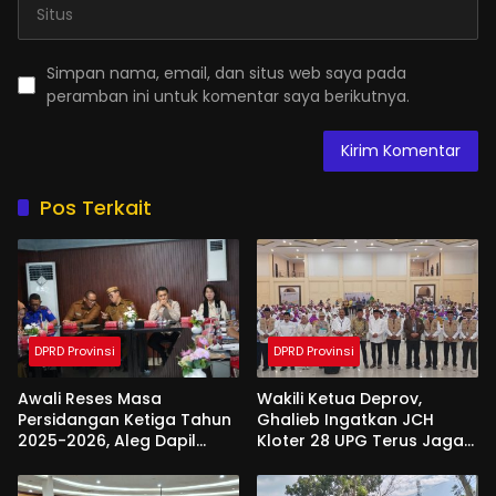
Simpan nama, email, dan situs web saya pada
peramban ini untuk komentar saya berikutnya.
Pos Terkait
DPRD Provinsi
DPRD Provinsi
Awali Reses Masa
Wakili Ketua Deprov,
Persidangan Ketiga Tahun
Ghalieb Ingatkan JCH
2025-2026, Aleg Dapil
Kloter 28 UPG Terus Jaga
Bone Bolango Dapat
Kekompakan Saat Di
Apresiasi Dari Pemda
Tanah Suci