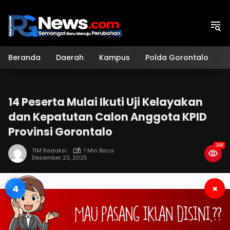
Langsung
ke
konten
Beranda
Daerah
Kampus
Polda Gorontalo
H
14 Peserta Mulai Ikuti Uji Kelayakan
dan Kepatutan Calon Anggota KPID
Provinsi Gorontalo
388
TIM Redaksi
1 Min Baca
Desember 23, 2025
3
×