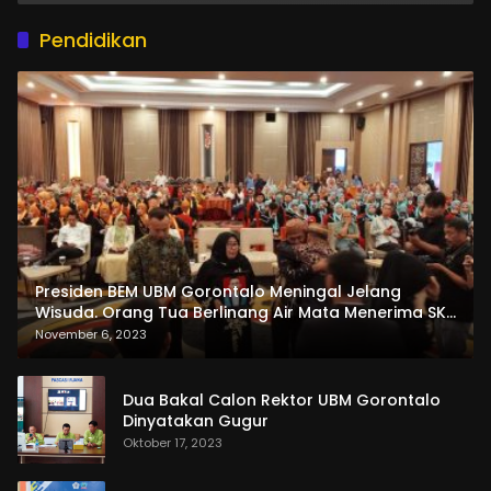
Pendidikan
Presiden BEM UBM Gorontalo Meningal Jelang
Wisuda. Orang Tua Berlinang Air Mata Menerima SKL
dan Pemasangan Salempang
November 6, 2023
Dua Bakal Calon Rektor UBM Gorontalo
Dinyatakan Gugur
Oktober 17, 2023