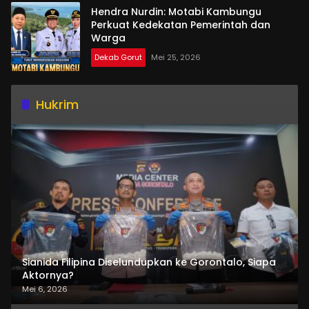
Hendra Nurdin: Motabi Kambungu
Perkuat Kedekatan Pemerintah dan
Warga
Dekab Gorut
Mei 25, 2026
Hukrim
Sianida Filipina Diselundupkan ke Gorontalo, Siapa
Aktornya?
Mei 6, 2026