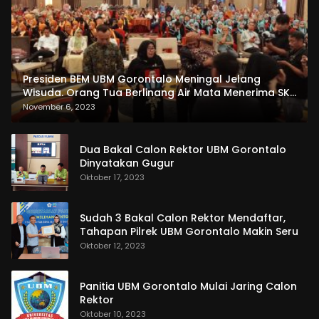
Presiden BEM UBM Gorontalo Meningal Jelang
Wisuda. Orang Tua Berlinang Air Mata Menerima SKL
dan Pemasangan Salempang
November 6, 2023
Dua Bakal Calon Rektor UBM Gorontalo
Dinyatakan Gugur
Oktober 17, 2023
Sudah 3 Bakal Calon Rektor Mendaftar,
Tahapan Pilrek UBM Gorontalo Makin Seru
Oktober 12, 2023
Panitia UBM Gorontalo Mulai Jaring Calon
Rektor
Oktober 10, 2023