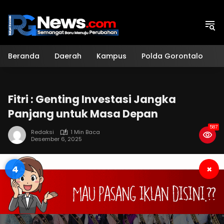
Langsung
ke
konten
Beranda
Daerah
Kampus
Polda Gorontalo
H
Fitri : Genting Investasi Jangka
Panjang untuk Masa Depan
587
Redaksi
1 Min Baca
Desember 6, 2025
3
×