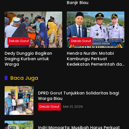
Banjir Biau
Dekab Gorut
Dekab Gorut
Dedy Dunggio Bagikan
Hendra Nurdin: Motabi
Daging Kurban untuk
Kambungu Perkuat
Warga
Kedekatan Pemerintah dan
Warga
Baca Juga
DPRD Gorut Tunjukkan Solidaritas bagi
Warga Biau
Dekab Gorut
Mei 31, 2026
Indri Monoarfa: Musibah Harus Perkuat