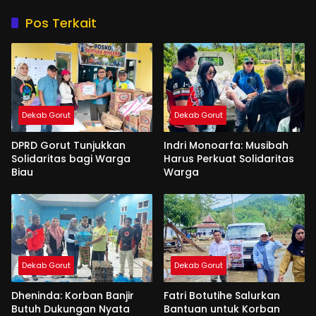
Pos Terkait
Dekab Gorut
Dekab Gorut
DPRD Gorut Tunjukkan
Indri Monoarfa: Musibah
Solidaritas bagi Warga
Harus Perkuat Solidaritas
Biau
Warga
Dekab Gorut
Dekab Gorut
Dheninda: Korban Banjir
Fatri Botutihe Salurkan
Butuh Dukungan Nyata
Bantuan untuk Korban