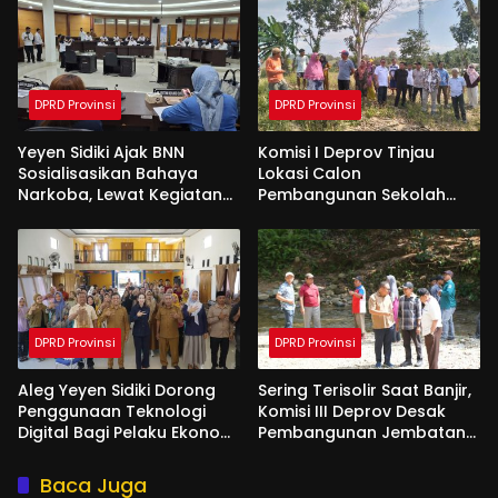
DPRD Provinsi
DPRD Provinsi
Yeyen Sidiki Ajak BNN
Komisi I Deprov Tinjau
Sosialisasikan Bahaya
Lokasi Calon
Narkoba, Lewat Kegiatan
Pembangunan Sekolah
Reses Aleg
Garuda di Gorut
DPRD Provinsi
DPRD Provinsi
Aleg Yeyen Sidiki Dorong
Sering Terisolir Saat Banjir,
Penggunaan Teknologi
Komisi III Deprov Desak
Digital Bagi Pelaku Ekonomi
Pembangunan Jembatan
Di Bone Bolango
Gantung di Desa Modelidu
Baca Juga