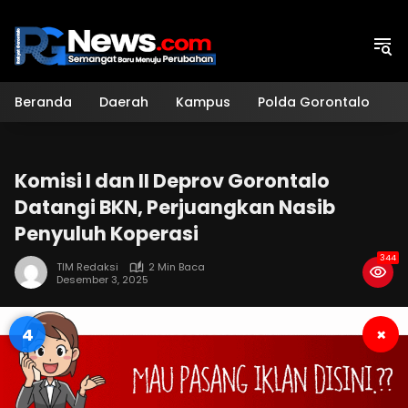
Langsung
ke
konten
Beranda
Daerah
Kampus
Polda Gorontalo
H
Komisi I dan II Deprov Gorontalo
Datangi BKN, Perjuangkan Nasib
Penyuluh Koperasi
344
TIM Redaksi
2 Min Baca
Desember 3, 2025
3
×