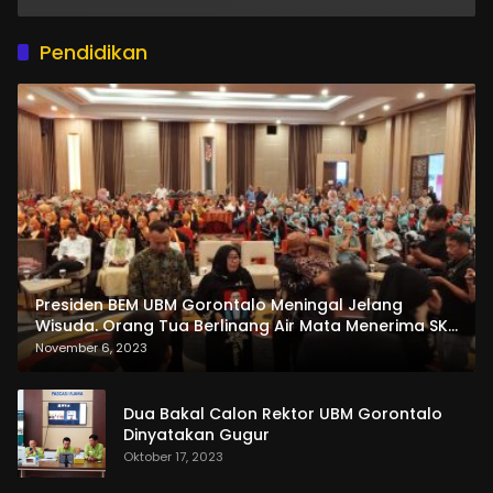
Pendidikan
Presiden BEM UBM Gorontalo Meningal Jelang
Wisuda. Orang Tua Berlinang Air Mata Menerima SKL
dan Pemasangan Salempang
November 6, 2023
Dua Bakal Calon Rektor UBM Gorontalo
Dinyatakan Gugur
Oktober 17, 2023