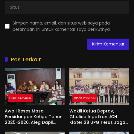
Simpan nama, email, dan situs web saya pada
peramban ini untuk komentar saya berikutnya.
Pos Terkait
DPRD Provinsi
DPRD Provinsi
Awali Reses Masa
Wakili Ketua Deprov,
Persidangan Ketiga Tahun
Ghalieb Ingatkan JCH
2025-2026, Aleg Dapil
Kloter 28 UPG Terus Jaga
Bone Bolango Dapat
Kekompakan Saat Di
Apresiasi Dari Pemda
Tanah Suci