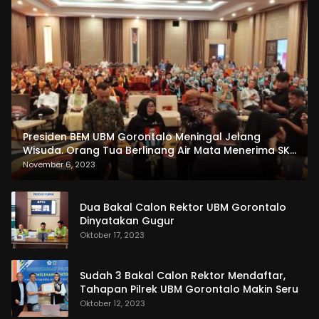
Presiden BEM UBM Gorontalo Meningal Jelang
Wisuda. Orang Tua Berlinang Air Mata Menerima SKL
dan Pemasangan Salempang
November 6, 2023
Dua Bakal Calon Rektor UBM Gorontalo
Dinyatakan Gugur
Oktober 17, 2023
Sudah 3 Bakal Calon Rektor Mendaftar,
Tahapan Pilrek UBM Gorontalo Makin Seru
Oktober 12, 2023