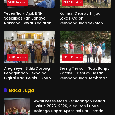
DPRD Provinsi
DPRD Provinsi
Yeyen Sidiki Ajak BNN
Komisi I Deprov Tinjau
Sosialisasikan Bahaya
Lokasi Calon
Narkoba, Lewat Kegiatan
Pembangunan Sekolah
Reses Aleg
Garuda di Gorut
DPRD Provinsi
DPRD Provinsi
Aleg Yeyen Sidiki Dorong
Sering Terisolir Saat Banjir,
Penggunaan Teknologi
Komisi III Deprov Desak
Digital Bagi Pelaku Ekonomi
Pembangunan Jembatan
Di Bone Bolango
Gantung di Desa Modelidu
Baca Juga
Awali Reses Masa Persidangan Ketiga
Tahun 2025-2026, Aleg Dapil Bone
Bolango Dapat Apresiasi Dari Pemda