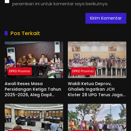
peramban ini untuk komentar saya berikutnya.
Pos Terkait
DPRD Provinsi
DPRD Provinsi
Awali Reses Masa
Wakili Ketua Deprov,
Persidangan Ketiga Tahun
Ghalieb Ingatkan JCH
2025-2026, Aleg Dapil
Kloter 28 UPG Terus Jaga
Bone Bolango Dapat
Kekompakan Saat Di
Apresiasi Dari Pemda
Tanah Suci