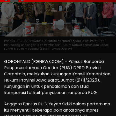
Pansus PUG DPRD Provinsi Gorontalo diterima Kepala Divisi Peraturan
Perundang undangan dan Pembinaan Hukum Kanwil Kemenkum Jabar,
Funna Maulia Massaile. (Foto : Humas Deprov)
GORONTALO (RGNEWS.COM) – Pansus Ranperda
Pengarusutamaan Gender (PUG) DPRD Provinsi
Gorontalo, melakukan kunjungan Kanwil Kementrian
Hukum Provinsi Jawa Barat, Jumat (21/11/2025).
Kunjungan ini untuk pendalaman dan studi
komparasi terkait penyusunan ranperda PUG.
Anggota Pansus PUG, Yeyen Sidiki dalam pertemuan
itu menyentil beberapa poin antaranya Inpres