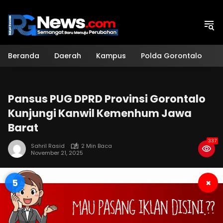
Langsung
ke
konten
Beranda
Daerah
Kampus
Polda Gorontalo
H
Pansus PUG DPRD Provinsi Gorontalo
Kunjungi Kanwil Kemenhum Jawa
Barat
337
Sahril Rasid
2 Min Baca
November 21, 2025
4
×