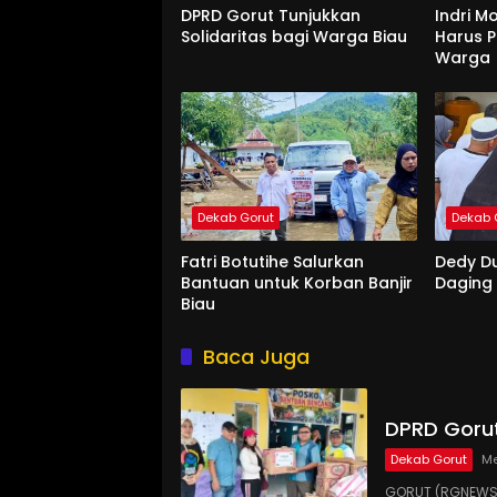
DPRD Gorut Tunjukkan
Indri M
Solidaritas bagi Warga Biau
Harus P
Warga
Dekab Gorut
Dekab 
Fatri Botutihe Salurkan
Dedy D
Bantuan untuk Korban Banjir
Daging
Biau
Baca Juga
DPRD Gorut
Dekab Gorut
Me
GORUT (RGNEWS.