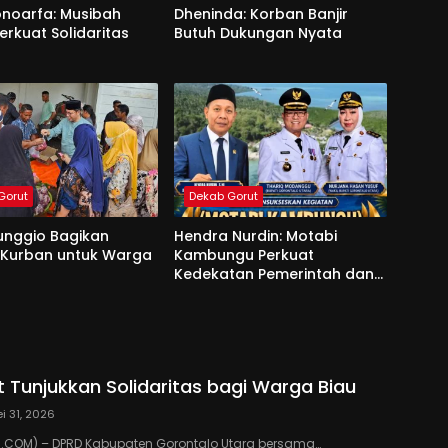
onoarfa: Musibah
Dheninda: Korban Banjir
erkuat Solidaritas
Butuh Dukungan Nyata
Gorut
Dekab Gorut
unggio Bagikan
Hendra Nurdin: Motabi
 Kurban untuk Warga
Kambungu Perkuat
Kedekatan Pemerintah dan
Warga
 Tunjukkan Solidaritas bagi Warga Biau
i 31, 2026
COM) – DPRD Kabupaten Gorontalo Utara bersama…