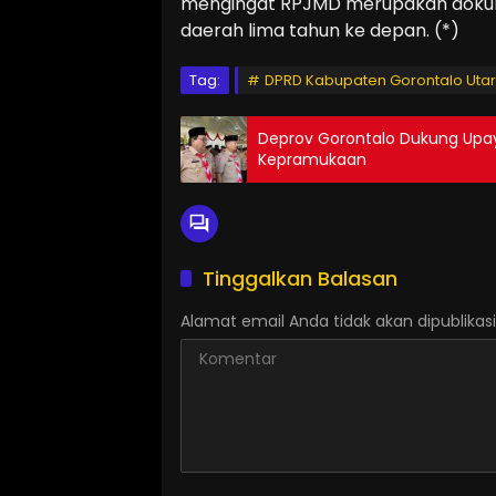
mengingat RPJMD merupakan doku
daerah lima tahun ke depan. (*)
Tag:
DPRD Kabupaten Gorontalo Uta
Deprov Gorontalo Dukung Upa
Kepramukaan
Tinggalkan Balasan
Alamat email Anda tidak akan dipublikasi