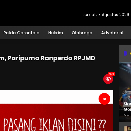
Jumat, 7 Agustus 2026
Polda Gorontalo
Hukrim
Olahraga
Advetorial
m, Paripurna Ranperda RPJMD
373
×
Sia
Gor
Mei 