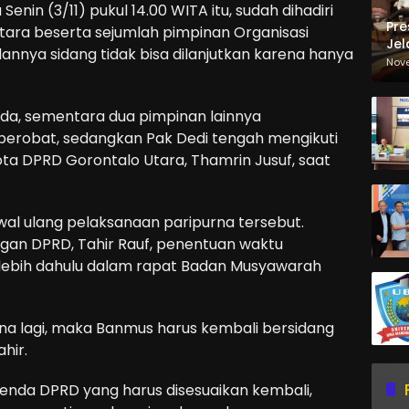
enin (3/11) pukul 14.00 WITA itu, sudah dihadiri
Pre
Utara beserta sejumlah pimpinan Organisasi
Jel
annya sidang tidak bisa dilanjutkan karena hanya
Ma
Nov
Sa
ada, sementara dua pimpinan lainnya
 berobat, sedangkan Pak Dedi tengah mengikuti
ta DPRD Gorontalo Utara, Thamrin Jusuf, saat
wal ulang pelaksanaan paripurna tersebut.
an DPRD, Tahir Rauf, penentuan waktu
lebih dahulu dalam rapat Badan Musyawarah
na lagi, maka Banmus harus kembali bersidang
hir.
nda DPRD yang harus disesuaikan kembali,