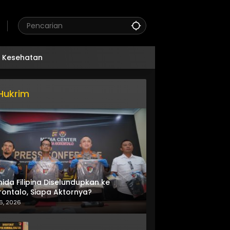
Kesehatan
Hukrim
nida Filipina Diselundupkan ke
ontalo, Siapa Aktornya?
6, 2026