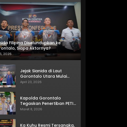
nida Filipina Diselundupkan ke
ontalo, Siapa Aktornya?
6, 2026
Jejak Sianida di Laut
Gorontalo Utara Mulai
Terkuak
April 23, 2026
Kapolda Gorontalo
Tegaskan Penertiban PETI
Terus Berjalan
Maret 8, 2026
Ka Kuhu Resmi Tersangka,