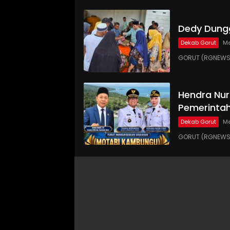
Dedy Dungg
Dekab Gorut
Me
GORUT (RGNEWS.
Hendra Nur
Pemerinta
Dekab Gorut
Me
GORUT (RGNEWS.