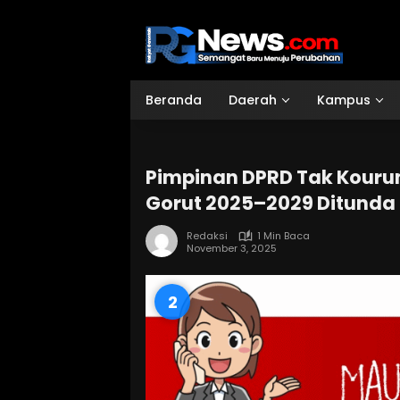
Langsung
ke
konten
Beranda
Daerah
Kampus
Pimpinan DPRD Tak Kouru
Gorut 2025–2029 Ditunda
Redaksi
1 Min Baca
November 3, 2025
1