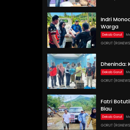
Indri Monoa
Warga
Dekab Gorut
Me
GORUT (RGNEWS.
Dheninda: 
Dekab Gorut
Me
GORUT (RGNEWS.C
Fatri Botut
Biau
Dekab Gorut
Me
GORUT (RGNEWS.