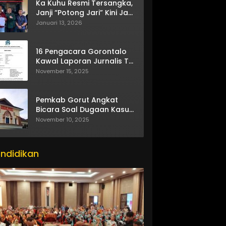
Ka Kuhu Resmi Tersangka,
Janji “Potong Jari” Kini Jadi
Bumerang
Januari 13, 2026
16 Pengacara Gorontalo
Kawal Laporan Jurnalis TV
One
November 15, 2025
Pemkab Gorut Angkat
Bicara Soal Dugaan Kasus
Asusila Oknum ASN
November 10, 2025
ndidikan