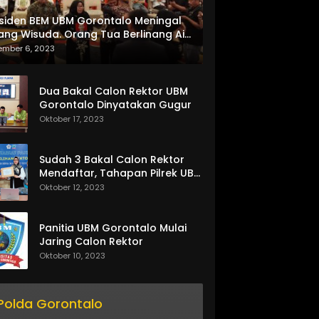
siden BEM UBM Gorontalo Meningal
ang Wisuda. Orang Tua Berlinang Air
ta Menerima SKL dan Pemasangan
ember 6, 2023
lempang
Dua Bakal Calon Rektor UBM
Gorontalo Dinyatakan Gugur
Oktober 17, 2023
Sudah 3 Bakal Calon Rektor
Mendaftar, Tahapan Pilrek UBM
Gorontalo Makin Seru
Oktober 12, 2023
Panitia UBM Gorontalo Mulai
Jaring Calon Rektor
Oktober 10, 2023
Polda Gorontalo