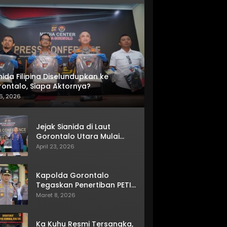
nida Filipina Diselundupkan ke
ontalo, Siapa Aktornya?
6, 2026
Jejak Sianida di Laut
Gorontalo Utara Mulai
Terkuak
April 23, 2026
Kapolda Gorontalo
Tegaskan Penertiban PETI
Terus Berjalan
Maret 8, 2026
Ka Kuhu Resmi Tersangka,