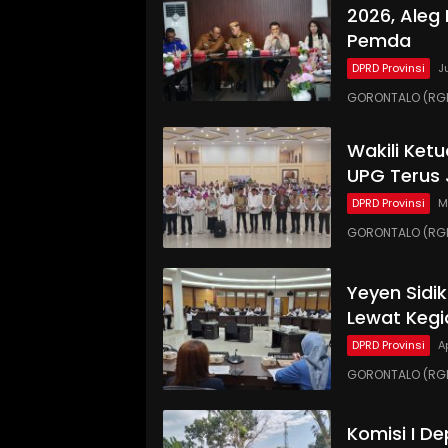
2026, Aleg
Pemda
DPRD Provinsi
J
GORONTALO (RGN
Wakili Ket
UPG Terus 
DPRD Provinsi
M
GORONTALO (RGN
Yeyen Sidi
Lewat Kegi
DPRD Provinsi
A
GORONTALO (RGNE
Komisi I D