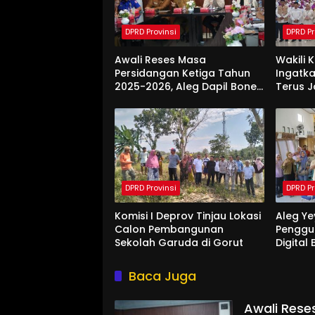
DPRD Provinsi
DPRD Pr
Awali Reses Masa
Wakili 
Persidangan Ketiga Tahun
Ingatka
2025-2026, Aleg Dapil Bone
Terus 
Bolango Dapat Apresiasi
Saat Di
Dari Pemda
DPRD Provinsi
DPRD Pr
Komisi I Deprov Tinjau Lokasi
Aleg Ye
Calon Pembangunan
Penggu
Sekolah Garuda di Gorut
Digital
Di Bon
Baca Juga
Awali Rese