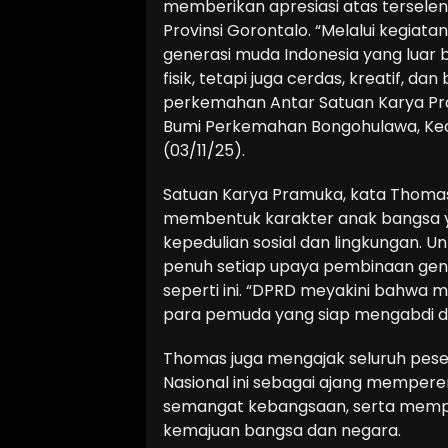
memberikan apresiasi atas terseleng
Provinsi Gorontalo. “Melalui kegiata
generasi muda Indonesia yang luar 
fisik, tetapi juga cerdas, kreatif, d
perkemahan Antar Satuan Karya Pra
Bumi Perkemahan Bongohulawa, Kec
(03/11/25).
Satuan Karya Pramuka, kata Thoma
membentuk karakter anak bangsa yang
kepedulian sosial dan lingkungan. U
penuh setiap upaya pembinaan gen
seperti ini. “DPRD meyakini bahwa
para pemuda yang siap mengabdi dan
Thomas juga mengajak seluruh pes
Nasional ini sebagai ajang memper
semangat kebangsaan, serta mempe
kemajuan bangsa dan negara.