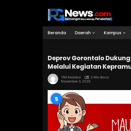
Langsung
ke
konten
Beranda
Daerah
Kampus
Deprov Gorontalo Dukun
Melalui Kegiatan Kepram
TIM Redaksi
2 Min Baca
November 3, 2025
4