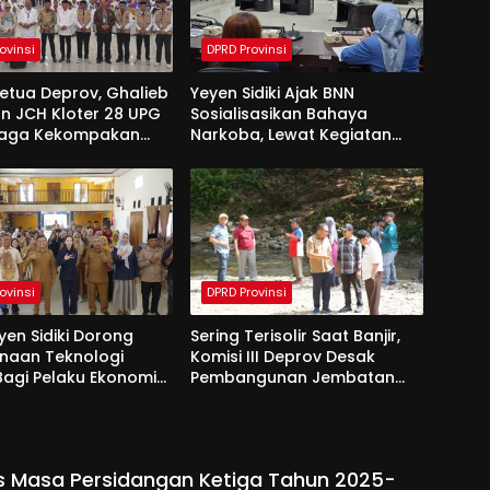
ovinsi
DPRD Provinsi
Ketua Deprov, Ghalieb
Yeyen Sidiki Ajak BNN
n JCH Kloter 28 UPG
Sosialisasikan Bahaya
Jaga Kekompakan
Narkoba, Lewat Kegiatan
 Tanah Suci
Reses Aleg
ovinsi
DPRD Provinsi
yen Sidiki Dorong
Sering Terisolir Saat Banjir,
naan Teknologi
Komisi III Deprov Desak
 Bagi Pelaku Ekonomi
Pembangunan Jembatan
e Bolango
Gantung di Desa Modelidu
s Masa Persidangan Ketiga Tahun 2025-