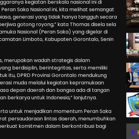
garanya kegiatan berskala nasional ini di
Pre
n Peran Saka Nasional ini, kita melihat semangat
Jel
biasa, generasi yang tidak hanya tangguh secara
Ma
Nov
an berjiwa gotong royong,” kata Thomas disela sela
Sa
muka Nasional (Peran Saka) yang digelar di
amatan Limboto, Kabupaten Gorontalo, Senin
s, merupakan wadah strategis dalam
 berdisiplin, berintegritas, serta memiliki
ntuk itu, DPRD Provinsi Gorontalo mendukung
erasi muda melalui kegiatan kepramukaan
 masa depan daerah dan bangsa ada di tangan
 berkarya untuk Indonesia,” lanjutnya.
erta untuk menjadikan momentum Peran Saka
erat persaudaraan lintas daerah, menumbuhkan
rkuat komitmen dalam berkontribusi bagi