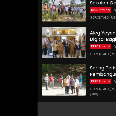
Sekolah Ga
DPRD Provinsi
A
GORONTALO (RG
Aleg Yeyen
Digital Ba
DPRD Provinsi
A
GORONTALO (RGN
Sering Teri
Pembangun
DPRD Provinsi
A
GORONTALO (RGN
yang…