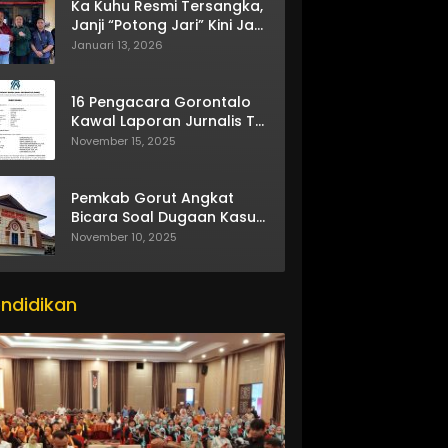
Ka Kuhu Resmi Tersangka,
Janji “Potong Jari” Kini Jadi
Bumerang
Januari 13, 2026
16 Pengacara Gorontalo
Kawal Laporan Jurnalis TV
One
November 15, 2025
Pemkab Gorut Angkat
Bicara Soal Dugaan Kasus
Asusila Oknum ASN
November 10, 2025
ndidikan