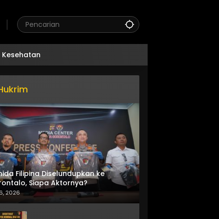
Kesehatan
Hukrim
nida Filipina Diselundupkan ke
ontalo, Siapa Aktornya?
6, 2026