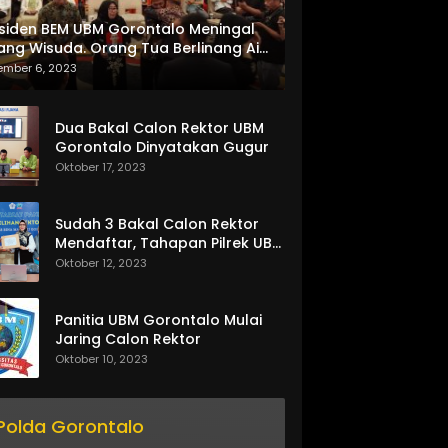
siden BEM UBM Gorontalo Meningal
ang Wisuda. Orang Tua Berlinang Air
ta Menerima SKL dan Pemasangan
ember 6, 2023
lempang
Dua Bakal Calon Rektor UBM
Gorontalo Dinyatakan Gugur
Oktober 17, 2023
Sudah 3 Bakal Calon Rektor
Mendaftar, Tahapan Pilrek UBM
Gorontalo Makin Seru
Oktober 12, 2023
Panitia UBM Gorontalo Mulai
Jaring Calon Rektor
Oktober 10, 2023
Polda Gorontalo