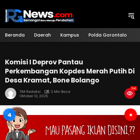
Langsung
ke
konten
Beranda
Daerah
Kampus
Polda Gorontalo
H
Komisi I Deprov Pantau
Perkembangan Kopdes Merah Putih Di
Desa Kramat, Bone Bolango
341
TIM Redaksi
2 Min Baca
Oktober 12, 2025
3
×