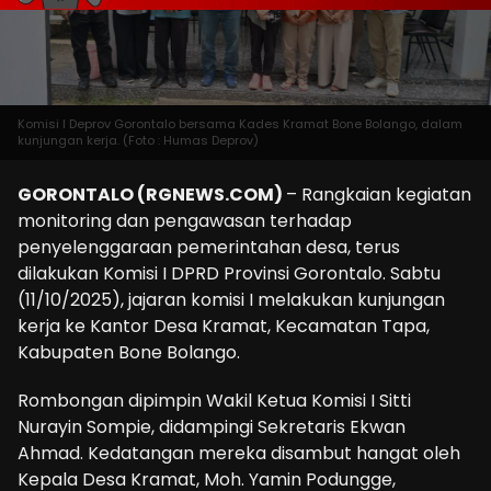
Komisi I Deprov Gorontalo bersama Kades Kramat Bone Bolango, dalam
kunjungan kerja. (Foto : Humas Deprov)
GORONTALO (RGNEWS.COM)
– Rangkaian kegiatan
monitoring dan pengawasan terhadap
penyelenggaraan pemerintahan desa, terus
dilakukan Komisi I DPRD Provinsi Gorontalo. Sabtu
(11/10/2025), jajaran komisi I melakukan kunjungan
kerja ke Kantor Desa Kramat, Kecamatan Tapa,
Kabupaten Bone Bolango.
Rombongan dipimpin Wakil Ketua Komisi I Sitti
Nurayin Sompie, didampingi Sekretaris Ekwan
Ahmad. Kedatangan mereka disambut hangat oleh
Kepala Desa Kramat, Moh. Yamin Podungge,