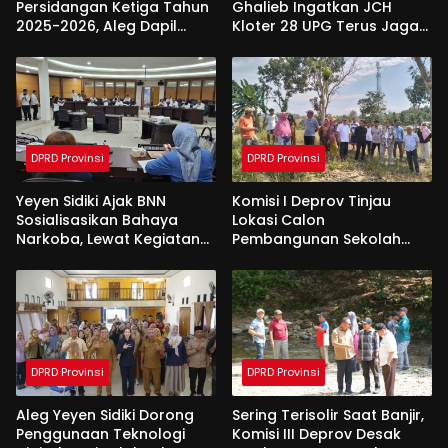
Persidangan Ketiga Tahun
Ghalieb Ingatkan JCH
2025-2026, Aleg Dapil
Kloter 28 UPG Terus Jaga
Bone Bolango Dapat
Kekompakan Saat Di
Apresiasi Dari Pemda
Tanah Suci
DPRD Provinsi
DPRD Provinsi
Yeyen Sidiki Ajak BNN
Komisi I Deprov Tinjau
Sosialisasikan Bahaya
Lokasi Calon
Narkoba, Lewat Kegiatan
Pembangunan Sekolah
Reses Aleg
Garuda di Gorut
DPRD Provinsi
DPRD Provinsi
Aleg Yeyen Sidiki Dorong
Sering Terisolir Saat Banjir,
Penggunaan Teknologi
Komisi III Deprov Desak