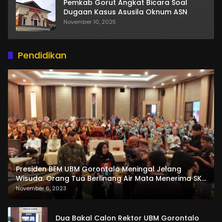
Pemkab Gorut Angkat Bicara Soal
Dugaan Kasus Asusila Oknum ASN
November 10, 2025
Pendidikan
Presiden BEM UBM Gorontalo Meningal Jelang
Wisuda. Orang Tua Berlinang Air Mata Menerima SKL
dan Pemasangan Salempang
November 6, 2023
Dua Bakal Calon Rektor UBM Gorontalo