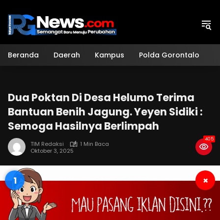
Langsung
ke
konten
Beranda
Daerah
Kampus
Polda Gorontalo
H
Dua Poktan Di Desa Helumo Terima
Bantuan Benih Jagung. Yeyen Sidiki :
Semoga Hasilnya Berlimpah
405
TIM Redaksi
1 Min Baca
Oktober 3, 2025
1
×