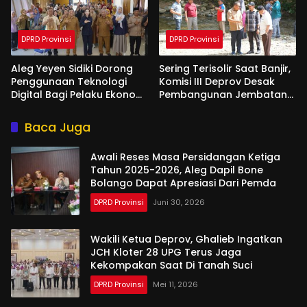
DPRD Provinsi
DPRD Provinsi
Aleg Yeyen Sidiki Dorong
Sering Terisolir Saat Banjir,
Penggunaan Teknologi
Komisi III Deprov Desak
Digital Bagi Pelaku Ekonomi
Pembangunan Jembatan
Di Bone Bolango
Gantung di Desa Modelidu
Baca Juga
Awali Reses Masa Persidangan Ketiga
Tahun 2025-2026, Aleg Dapil Bone
Bolango Dapat Apresiasi Dari Pemda
DPRD Provinsi
Juni 30, 2026
Wakili Ketua Deprov, Ghalieb Ingatkan
JCH Kloter 28 UPG Terus Jaga
Kekompakan Saat Di Tanah Suci
DPRD Provinsi
Mei 11, 2026