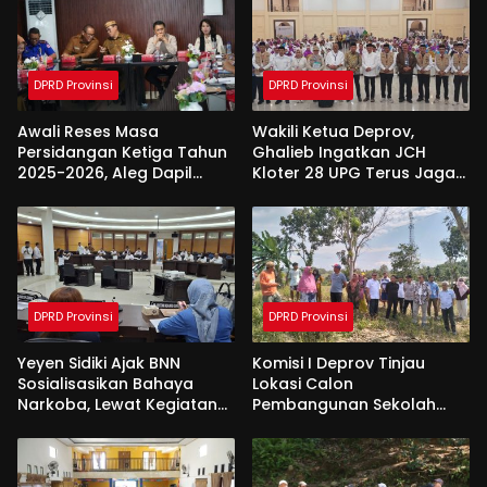
DPRD Provinsi
DPRD Provinsi
Awali Reses Masa
Wakili Ketua Deprov,
Persidangan Ketiga Tahun
Ghalieb Ingatkan JCH
2025-2026, Aleg Dapil
Kloter 28 UPG Terus Jaga
Bone Bolango Dapat
Kekompakan Saat Di
Apresiasi Dari Pemda
Tanah Suci
DPRD Provinsi
DPRD Provinsi
Yeyen Sidiki Ajak BNN
Komisi I Deprov Tinjau
Sosialisasikan Bahaya
Lokasi Calon
Narkoba, Lewat Kegiatan
Pembangunan Sekolah
Reses Aleg
Garuda di Gorut