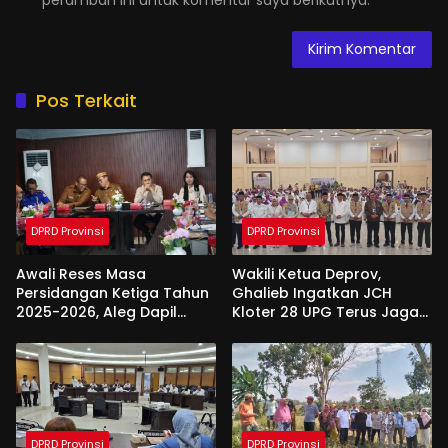
Pos Terkait
DPRD Provinsi
DPRD Provinsi
Awali Reses Masa
Wakili Ketua Deprov,
Persidangan Ketiga Tahun
Ghalieb Ingatkan JCH
2025-2026, Aleg Dapil
Kloter 28 UPG Terus Jaga
Bone Bolango Dapat
Kekompakan Saat Di
Apresiasi Dari Pemda
Tanah Suci
DPRD Provinsi
DPRD Provinsi