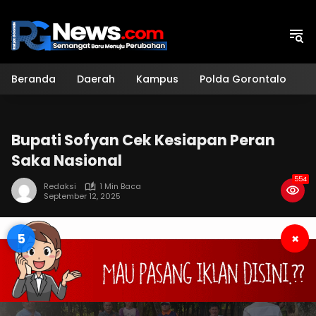
Langsung
ke
konten
Beranda
Daerah
Kampus
Polda Gorontalo
H
Bupati Sofyan Cek Kesiapan Peran
Saka Nasional
554
Redaksi
1 Min Baca
September 12, 2025
4
×