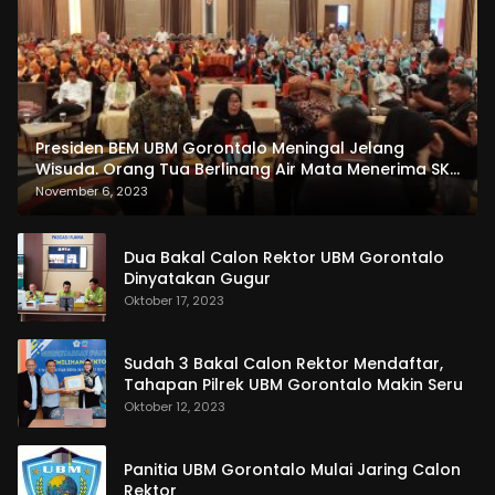
Presiden BEM UBM Gorontalo Meningal Jelang
Wisuda. Orang Tua Berlinang Air Mata Menerima SKL
dan Pemasangan Salempang
November 6, 2023
Dua Bakal Calon Rektor UBM Gorontalo
Dinyatakan Gugur
Oktober 17, 2023
Sudah 3 Bakal Calon Rektor Mendaftar,
Tahapan Pilrek UBM Gorontalo Makin Seru
Oktober 12, 2023
Panitia UBM Gorontalo Mulai Jaring Calon
Rektor