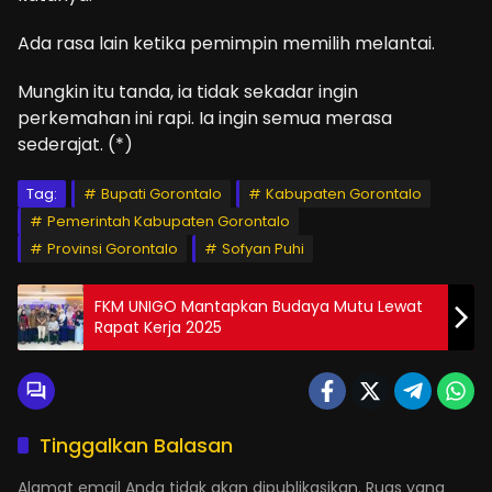
Ada rasa lain ketika pemimpin memilih melantai.
Mungkin itu tanda, ia tidak sekadar ingin
perkemahan ini rapi. Ia ingin semua merasa
sederajat. (*)
Tag:
Bupati Gorontalo
Kabupaten Gorontalo
Pemerintah Kabupaten Gorontalo
Provinsi Gorontalo
Sofyan Puhi
FKM UNIGO Mantapkan Budaya Mutu Lewat
Rapat Kerja 2025
Tinggalkan Balasan
Alamat email Anda tidak akan dipublikasikan.
Ruas yang