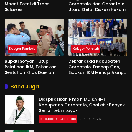
Macet Total di Trans
Gorontalo dan Gorontalo
Sulawesi
Utara Gelar Diskusi Hukum
Kabgor Pemkab
Kabgor Pemkab
Bupati Sofyan Tutup
Dekranasda Kabupaten
Pelatihan IKM, Tekankan
Gorontalo Tancap Gas,
Sentuhan Khas Daerah
Siapkan IKM Menuju Ajang
Peran Saka Nasional 2025
Baca Juga
Diaspirasikan Pimpin MD KAHMI
Kabupaten Gorontalo, Ghalieb : Banyak
Senior Lebih Layak
Kabupaten Gorontalo
Juni 15, 2026