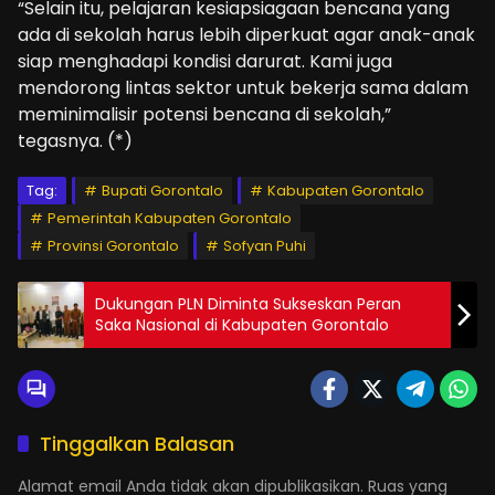
“Selain itu, pelajaran kesiapsiagaan bencana yang
ada di sekolah harus lebih diperkuat agar anak-anak
siap menghadapi kondisi darurat. Kami juga
mendorong lintas sektor untuk bekerja sama dalam
meminimalisir potensi bencana di sekolah,”
tegasnya. (*)
Tag:
Bupati Gorontalo
Kabupaten Gorontalo
Pemerintah Kabupaten Gorontalo
Provinsi Gorontalo
Sofyan Puhi
Dukungan PLN Diminta Sukseskan Peran
Saka Nasional di Kabupaten Gorontalo
Tinggalkan Balasan
Alamat email Anda tidak akan dipublikasikan.
Ruas yang