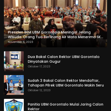
Presiden BEM UBM Gorontalo Meningal Jelang
Wisuda. Orang Tua Berlinang Air Mata Menerima SKL
dan Pemasangan Salempang
November 6, 2023
Dua Bakal Calon Rektor UBM Gorontalo
Dinyatakan Gugur
Oktober 17, 2023
Sudah 3 Bakal Calon Rektor Mendaftar,
Tahapan Pilrek UBM Gorontalo Makin Seru
Oktober 12, 2023
Panitia UBM Gorontalo Mulai Jaring Calon
Rektor