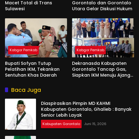
Macet Total di Trans
Gorontalo dan Gorontalo
Sulawesi
Utara Gelar Diskusi Hukum
Kabgor Pemkab
Kabgor Pemkab
Bupati Sofyan Tutup
Dekranasda Kabupaten
Pelatihan IKM, Tekankan
Gorontalo Tancap Gas,
Sentuhan Khas Daerah
Siapkan IKM Menuju Ajang
Peran Saka Nasional 2025
Baca Juga
Diaspirasikan Pimpin MD KAHMI
Kabupaten Gorontalo, Ghalieb : Banyak
Senior Lebih Layak
Kabupaten Gorontalo
Juni 15, 2026